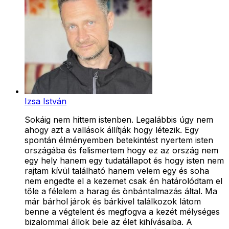
Izsa István
Sokáig nem hittem istenben. Legalábbis úgy nem
ahogy azt a vallások állítják hogy létezik. Egy
spontán élményemben betekintést nyertem isten
országába és felismertem hogy ez az ország nem
egy hely hanem egy tudatállapot és hogy isten nem
rajtam kívül található hanem velem egy és soha
nem engedte el a kezemet csak én határolódtam el
tőle a félelem a harag és önbántalmazás által. Ma
már bárhol járok és bárkivel találkozok látom
benne a végtelent és megfogva a kezét mélységes
bizalommal állok bele az élet kihívásaiba. A