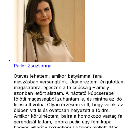
Pallér Zsuzsanna
Ötéves lehettem, amikor bátyámmal fára
mászásban versengtünk. Úgy éreztem, én jutottam
magasabbra, egészen a fa csúcsáig – amely
azonban letört alattam. A háztető kúpcserepe
fölötti magasságból zuhantam le, és mintha az idő
lelassult volna. Olyan érzésem volt, hogy valaki az
ölében vitt le és óvatosan helyezett a földre.
Amikor körülnéztem, balra a homokozó vastag fa
gerendáját láttam, jobbra pedig egy fém kapa
hegyes villáját - közvetlenül a fejem mellett. Még