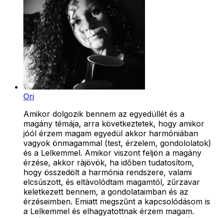
Ori
Amikor dolgozik bennem az egyedüllét és a
magány témája, arra következtetek, hogy amikor
jóól érzem magam egyedül akkor harmóniában
vagyok önmagammal (test, érzelem, gondololatok)
és a Lelkemmel. Amikor viszont feljön a magány
érzése, akkor ràjövök, ha időben tudatosítom,
hogy összedölt a harmónia rendszere, valami
elcsúszott, és eltàvolódtam magamtól, zűrzavar
keletkezett bennem, a gondolataimban és az
érzéseimben. Emiatt megszűnt a kapcsolódásom is
a Lelkemmel és elhagyatottnak érzem magam.