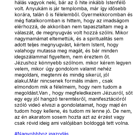
hálás vagyok neki, bár az ő hite inkább Istenfélő
volt. Anyukám is jár templomba, már így idősebb
korára, talán ő is félelemből. Gyermekkoromban és
még fiatalkoromban is hittem, hogy az imadságom
elérhozzá, de akkoriban nem tapasztaltam meg a
válaszát, de megnyugvás volt hozzá szólni. Mikor
nagymamámat eltemettük, és a spiritualitás sem
adott teljes megnyugvást, kértem Istent, hogy
valahogy mutassa meg magát, és bár minden
idegszálammal figyeltem, nem éreztem őt.
Jézushoz könnyebb szólnom. mikor kérem legyen
velem, mikor úgy gondolom valamit nehéz
megoldani, megtenni és mindig sikerül, jól
alakul.Már nincsenek formális imáim , csak
elmondom mik a félelmeim, hogy nem tudom a
megoldást.Van , hogy megfeledkezem Jézusról, sőt
egy egy jól hangzó teremtésről, manifesztációról
szóló videó elviszi a gondolataimat, hogy majd én
tudom hogy kellene, és tudom mi lenne jó. De nem,
az én akaratom sosem hozta azt az érzést vagy
csak rövid ideig ami valójában boldoggá tett volna.
#
Nagyobbhoz igazodás