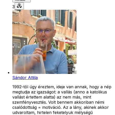
3
Sándor Attila
1992-től úgy éreztem, ideje van annak, hogy a nép
megtudja az igazságot: a vallás (anno a katolikus
vallást értettem alatta) az nem más, mint
szemfényvesztés. Volt bennem akkoriban némi
csalódottság = motiváció. Az a lány, akinek akkor
udvaroltam, hirtelen feketelyuk mélységű