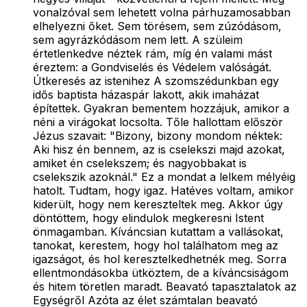
vonalzóval sem lehetett volna párhuzamosabban
elhelyezni őket. Sem törésem, sem zúzódásom,
sem agyrázkódásom nem lett. A szüleim
értetlenkedve néztek rám, míg én valami mást
éreztem: a Gondviselés és Védelem valóságát.
Útkeresés az istenihez A szomszédunkban egy
idős baptista házaspár lakott, akik imaházat
építettek. Gyakran bementem hozzájuk, amikor a
néni a virágokat locsolta. Tőle hallottam először
Jézus szavait: "Bizony, bizony mondom néktek:
Aki hisz én bennem, az is cselekszi majd azokat,
amiket én cselekszem; és nagyobbakat is
cselekszik azoknál." Ez a mondat a lelkem mélyéig
hatolt. Tudtam, hogy igaz. Hatéves voltam, amikor
kiderült, hogy nem kereszteltek meg. Akkor úgy
döntöttem, hogy elindulok megkeresni Istent
önmagamban. Kíváncsian kutattam a vallásokat,
tanokat, kerestem, hogy hol találhatom meg az
igazságot, és hol keresztelkedhetnék meg. Sorra
ellentmondásokba ütköztem, de a kíváncsiságom
és hitem töretlen maradt. Beavató tapasztalatok az
Egységről Azóta az élet számtalan beavató