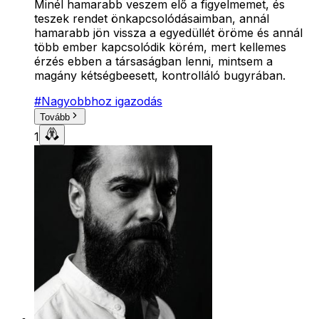
Minél hamarabb veszem elő a figyelmemet, és
teszek rendet önkapcsolódásaimban, annál
hamarabb jön vissza a egyedüllét öröme és annál
több ember kapcsolódik körém, mert kellemes
érzés ebben a társaságban lenni, mintsem a
magány kétségbeesett, kontrolláló bugyrában.
#
Nagyobbhoz igazodás
Tovább
1