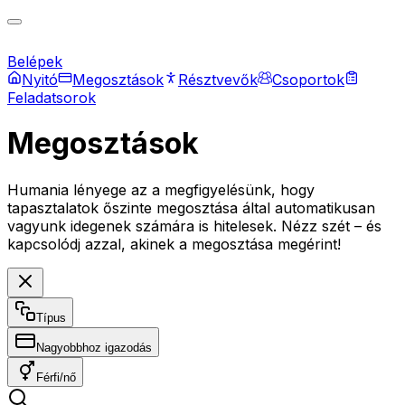
Belépek
Nyitó
Megosztások
Résztvevők
Csoportok
Feladatsorok
Megosztások
Humania lényege az a megfigyelésünk, hogy
tapasztalatok őszinte megosztása által automatikusan
vagyunk idegenek számára is hitelesek. Nézz szét – és
kapcsolódj azzal, akinek a megosztása megérint!
Típus
Nagyobbhoz igazodás
Férfi/nő