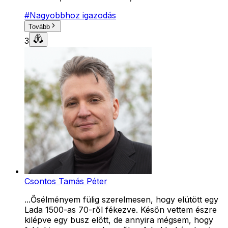
#
Nagyobbhoz igazodás
Tovább
3
Csontos Tamás Péter
...Ősélményem fülig szerelmesen, hogy elütött egy
Lada 1500-as 70-ről fékezve. Későn vettem észre
kilépve egy busz előtt, de annyira mégsem, hogy