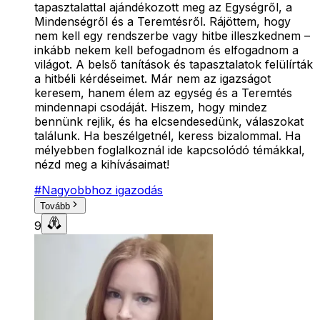
tapasztalattal ajándékozott meg az Egységről, a
Mindenségről és a Teremtésről. Rájöttem, hogy
nem kell egy rendszerbe vagy hitbe illeszkednem –
inkább nekem kell befogadnom és elfogadnom a
világot. A belső tanítások és tapasztalatok felülírták
a hitbéli kérdéseimet. Már nem az igazságot
keresem, hanem élem az egység és a Teremtés
mindennapi csodáját. Hiszem, hogy mindez
bennünk rejlik, és ha elcsendesedünk, válaszokat
találunk. Ha beszélgetnél, keress bizalommal. Ha
mélyebben foglalkoznál ide kapcsolódó témákkal,
nézd meg a kihívásaimat!
#
Nagyobbhoz igazodás
Tovább
9