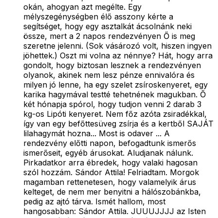
okán, ahogyan azt megélte. Egy
mélyszegénységben élő asszony kérte a
segítséget, hogy egy asztalkát ácsolnánk neki
össze, mert a 2 napos rendezvényen Ő is meg
szeretne jelenni. (Sok vásározó volt, hiszen ingyen
jöhettek.) Oszt mi volna az nénnye? Hát, hogy arra
gondolt, hogy biztosan lesznek a rendezvényen
olyanok, akinek nem lesz pénze ennivalóra és
milyen jó lenne, ha egy szelet zsíroskenyeret, egy
karika hagymával testté tehetnének magukban. Ő
két hónapja spórol, hogy tudjon venni 2 darab 3
kg-os Lipóti kenyeret. Nem főz azóta zsiradékkal,
így van egy befőttesüveg zsírja és a kertből SAJÁT
lilahagymát hozna... Most is odaver ... A
rendezvény előtti napon, befogadtunk ismerős
ismerőseit, egyéb árusokat. Aludjanak nálunk.
Pirkadatkor arra ébredek, hogy valaki hagosan
szól hozzám. Sándor Attila! Felriadtam. Morgok
magamban rettenetesen, hogy valamelyik árus
kelteget, de nem mer benyitni a hálószobánkba,
pedig az ajtó tárva. Ismét hallom, most
hangosabban: Sándor Attila. JUUUJJJJ az Isten