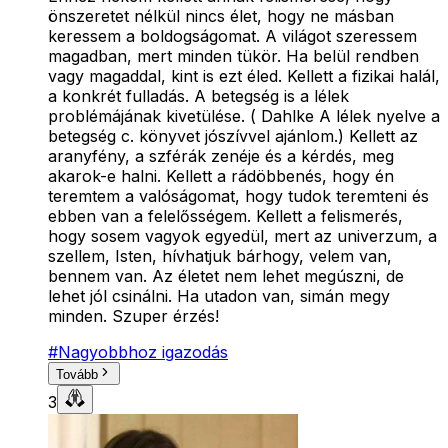
önszeretet nélkül nincs élet, hogy ne másban
keressem a boldogságomat. A világot szeressem
magadban, mert minden tükör. Ha belül rendben
vagy magaddal, kint is ezt éled. Kellett a fizikai halál,
a konkrét fulladás. A betegség is a lélek
problémájának kivetülése. ( Dahlke A lélek nyelve a
betegség c. könyvet jószívvel ajánlom.) Kellett az
aranyfény, a szférák zenéje és a kérdés, meg
akarok-e halni. Kellett a rádöbbenés, hogy én
teremtem a valóságomat, hogy tudok teremteni és
ebben van a felelősségem. Kellett a felismerés,
hogy sosem vagyok egyedül, mert az univerzum, a
szellem, Isten, hívhatjuk bárhogy, velem van,
bennem van. Az életet nem lehet megúszni, de
lehet jól csinálni. Ha utadon van, simán megy
minden. Szuper érzés!
#
Nagyobbhoz igazodás
Tovább
3