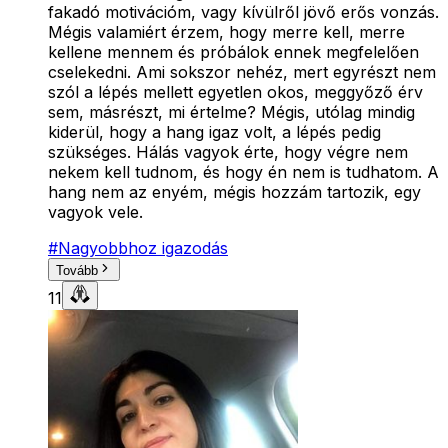
fakadó motivációm, vagy kívülről jövő erős vonzás.
Mégis valamiért érzem, hogy merre kell, merre
kellene mennem és próbálok ennek megfelelően
cselekedni. Ami sokszor nehéz, mert egyrészt nem
szól a lépés mellett egyetlen okos, meggyőző érv
sem, másrészt, mi értelme? Mégis, utólag mindig
kiderül, hogy a hang igaz volt, a lépés pedig
szükséges. Hálás vagyok érte, hogy végre nem
nekem kell tudnom, és hogy én nem is tudhatom. A
hang nem az enyém, mégis hozzám tartozik, egy
vagyok vele.
#
Nagyobbhoz igazodás
Tovább
11