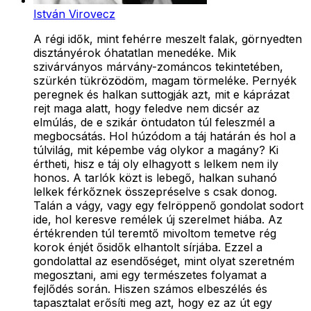
István Virovecz
A régi idők, mint fehérre meszelt falak, görnyedten
disztányérok óhatatlan menedéke. Mik
szivárványos márvány-zománcos tekintetében,
szürkén tükrözödöm, magam törmeléke. Pernyék
peregnek és halkan suttogják azt, mit e káprázat
rejt maga alatt, hogy feledve nem dicsér az
elmúlás, de e szikár öntudaton túl feleszmél a
megbocsátás. Hol húzódom a táj határán és hol a
túlvilág, mit képembe vág olykor a magány? Ki
értheti, hisz e táj oly elhagyott s lelkem nem ily
honos. A tarlók közt is lebegő, halkan suhanó
lelkek férkőznek összepréselve s csak donog.
Talán a vágy, vagy egy felröppenő gondolat sodort
ide, hol keresve remélek új szerelmet hiába. Az
értékrenden túl teremtő mivoltom temetve rég
korok énjét ősidők elhantolt sírjába. Ezzel a
gondolattal az esendőséget, mint olyat szeretném
megosztani, ami egy természetes folyamat a
fejlődés során. Hiszen számos elbeszélés és
tapasztalat erősíti meg azt, hogy ez az út egy