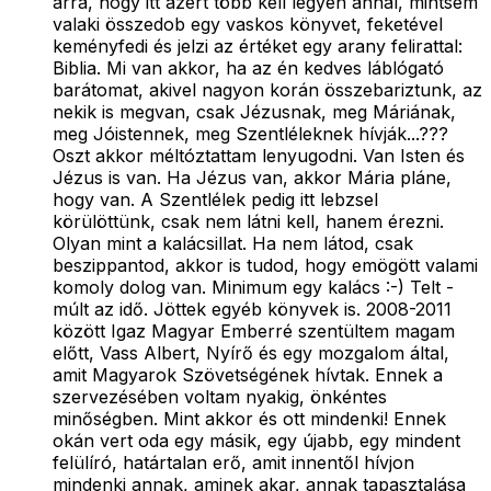
arra, hogy itt azért több kell legyen annál, mintsem
valaki összedob egy vaskos könyvet, feketével
keményfedi és jelzi az értéket egy arany felirattal:
Biblia. Mi van akkor, ha az én kedves láblógató
barátomat, akivel nagyon korán összebariztunk, az
nekik is megvan, csak Jézusnak, meg Máriának,
meg Jóistennek, meg Szentléleknek hívják...???
Oszt akkor méltóztattam lenyugodni. Van Isten és
Jézus is van. Ha Jézus van, akkor Mária pláne,
hogy van. A Szentlélek pedig itt lebzsel
körülöttünk, csak nem látni kell, hanem érezni.
Olyan mint a kalácsillat. Ha nem látod, csak
beszippantod, akkor is tudod, hogy emögött valami
komoly dolog van. Minimum egy kalács :-) Telt -
múlt az idő. Jöttek egyéb könyvek is. 2008-2011
között Igaz Magyar Emberré szentültem magam
előtt, Vass Albert, Nyírő és egy mozgalom által,
amit Magyarok Szövetségének hívtak. Ennek a
szervezésében voltam nyakig, önkéntes
minőségben. Mint akkor és ott mindenki! Ennek
okán vert oda egy másik, egy újabb, egy mindent
felülíró, határtalan erő, amit innentől hívjon
mindenki annak, aminek akar, annak tapasztalása