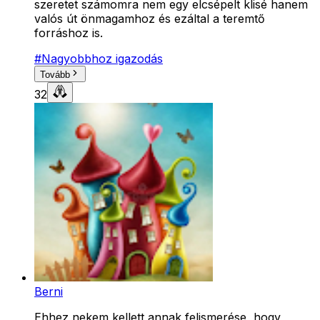
szeretet számomra nem egy elcsépelt klisé hanem
valós út önmagamhoz és ezáltal a teremtő
forráshoz is.
#
Nagyobbhoz igazodás
Tovább
32
Berni
Ehhez nekem kellett annak felismerése, hogy