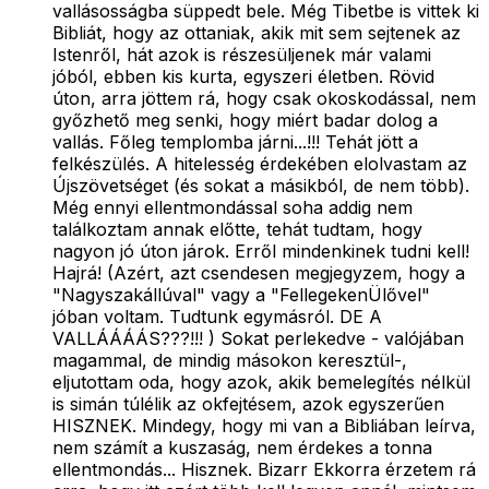
vallásosságba süppedt bele. Még Tibetbe is vittek ki
Bibliát, hogy az ottaniak, akik mit sem sejtenek az
Istenről, hát azok is részesüljenek már valami
jóból, ebben kis kurta, egyszeri életben. Rövid
úton, arra jöttem rá, hogy csak okoskodással, nem
győzhető meg senki, hogy miért badar dolog a
vallás. Főleg templomba járni...!!! Tehát jött a
felkészülés. A hitelesség érdekében elolvastam az
Újszövetséget (és sokat a másikból, de nem több).
Még ennyi ellentmondással soha addig nem
találkoztam annak előtte, tehát tudtam, hogy
nagyon jó úton járok. Erről mindenkinek tudni kell!
Hajrá! (Azért, azt csendesen megjegyzem, hogy a
"Nagyszakállúval" vagy a "FellegekenÜlővel"
jóban voltam. Tudtunk egymásról. DE A
VALLÁÁÁÁS???!!! ) Sokat perlekedve - valójában
magammal, de mindig másokon keresztül-,
eljutottam oda, hogy azok, akik bemelegítés nélkül
is simán túlélik az okfejtésem, azok egyszerűen
HISZNEK. Mindegy, hogy mi van a Bibliában leírva,
nem számít a kuszaság, nem érdekes a tonna
ellentmondás... Hisznek. Bizarr Ekkorra érzetem rá