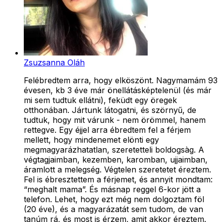
Zsuzsanna Oláh
Felébredtem arra, hogy elköszönt. Nagymamám 93
évesen, kb 3 éve már önellátásképtelenül (és már
mi sem tudtuk ellátni), feküdt egy öregek
otthonában. Jártunk látogatni, és szörnyű, de
tudtuk, hogy mit várunk - nem örömmel, hanem
rettegve. Egy éjjel arra ébredtem fel a férjem
mellett, hogy mindenemet elönti egy
megmagyarázhatatlan, szeretetteli boldogsàg. A
végtagjaimban, kezemben, karomban, ujjaimban,
áramlott a melegség. Végtelen szeretetet éreztem.
Fel is ébresztettem a férjemet, és annyit mondtam:
“meghalt mama”. És másnap reggel 6-kor jött a
telefon. Lehet, hogy ezt még nem dolgoztam föl
(20 éve), és a magyarázatát sem tudom, de van
tanúm rá, és most is érzem, amit akkor éreztem.