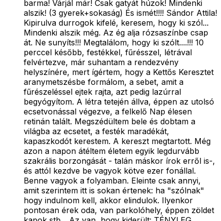
barma! Várjál már! Csak gatyát húzok! Mindenki
alszik! (3 gyerek+sokaság) És ismét!!!! Sándor Attila!
Kipirulva durrogok kifelé, keresem, hogy ki szól...
Mindenki alszik még. Az ég alja rózsaszínbe csap
át. Ne sunyíts!!! Megtalálom, hogy ki szólt....!!! 10
perccel később, festékkel, fűrésszel, létrával
felvértezve, már suhantam a rendezvény
helyszínére, mert ígértem, hogy a Kettős Keresztet
aranymetszésbe formálom, a sebet, amit a
fűrészeléssel ejtek rajta, azt pedig lazúrral
begyógyítom. A létra tetején állva, éppen az utolsó
ecsetvonással végezve, a felkelő Nap élesen
retinán talált. Megszédültem bele és dobtam a
világba az ecsetet, a festék maradékát,
kapaszkodót kerestem. A kereszt megtartott. Még
azon a napon átéltem életem egyik legdurvább
szakrális borzongását - talán máskor írok erről is-,
és attól kezdve be vagyok kötve ezer fonállal.
Benne vagyok a folyamban. Eleinte csak annyi,
amit szerintem itt is sokan értenek: ha "szólnak"
hogy indulnom kell, akkor elindulok. Ilyenkor
pontosan érek oda, van parkolóhely, éppen zöldet
kapok stb... Az van, hogy kiderült: TÉNYLEG