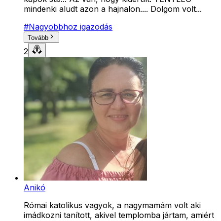
mindenki aludt azon a hajnalon.... Dolgom volt...
#
Nagyobbhoz igazodás
Tovább
2
Anikó
Római katolikus vagyok, a nagymamám volt aki
imádkozni tanított, akivel templomba jártam, amiért