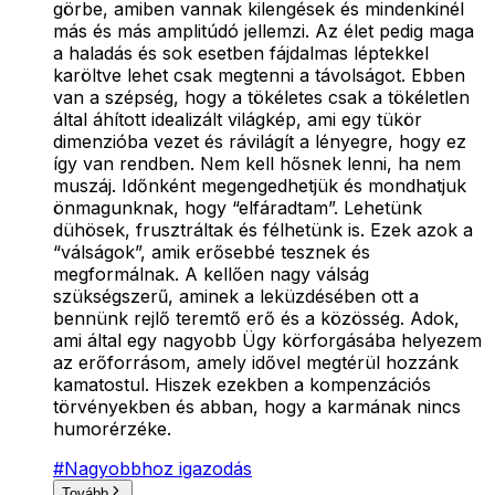
görbe, amiben vannak kilengések és mindenkinél
más és más amplitúdó jellemzi. Az élet pedig maga
a haladás és sok esetben fájdalmas léptekkel
karöltve lehet csak megtenni a távolságot. Ebben
van a szépség, hogy a tökéletes csak a tökéletlen
által áhított idealizált világkép, ami egy tükör
dimenzióba vezet és rávilágít a lényegre, hogy ez
így van rendben. Nem kell hősnek lenni, ha nem
muszáj. Időnként megengedhetjük és mondhatjuk
önmagunknak, hogy “elfáradtam”. Lehetünk
dühösek, frusztráltak és félhetünk is. Ezek azok a
“válságok”, amik erősebbé tesznek és
megformálnak. A kellően nagy válság
szükségszerű, aminek a leküzdésében ott a
bennünk rejlő teremtő erő és a közösség. Adok,
ami által egy nagyobb Ügy körforgásába helyezem
az erőforrásom, amely idővel megtérül hozzánk
kamatostul. Hiszek ezekben a kompenzációs
törvényekben és abban, hogy a karmának nincs
humorérzéke.
#
Nagyobbhoz igazodás
Tovább