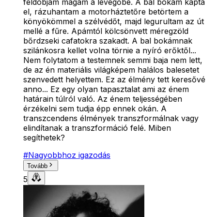
feldobjam magam a levegőbe. A bal bokám kapta
el, rázuhantam a motorháztetőre betörtem a
könyökömmel a szélvédőt, majd legurultam az út
mellé a fűre. Apámtól kölcsönvett méregzöld
bőrdzseki cafatokra szakadt. A bal bokámnak
szilánkosra kellet volna törnie a nyíró erőktől...
Nem folytatom a testemnek semmi baja nem lett,
de az én materiális világképem halálos balesetet
szenvedett helyettem. Ez az élmény tett keresővé
anno... Ez egy olyan tapasztalat ami az énem
határain túlról való. Az énem teljességében
érzékelni sem tudja épp ennek okán. A
transzcendens élmények transzformálnak vagy
elindítanak a transzformáció felé. Miben
segíthetek?
#
Nagyobbhoz igazodás
Tovább
5