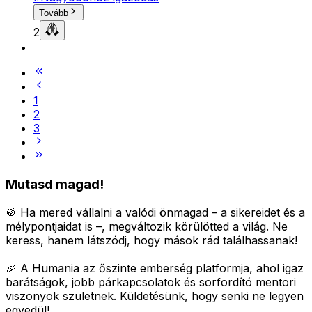
Tovább
2
1
2
3
Mutasd magad!
🥁 Ha mered vállalni a valódi önmagad – a sikereidet és a
mélypontjaidat is –, megváltozik körülötted a világ.
Ne
keress, hanem látszódj, hogy mások rád találhassanak!
🎉 A Humania az őszinte emberség platformja, ahol igaz
barátságok, jobb párkapcsolatok és sorfordító mentori
viszonyok születnek.
Küldetésünk, hogy senki ne legyen
egyedül!