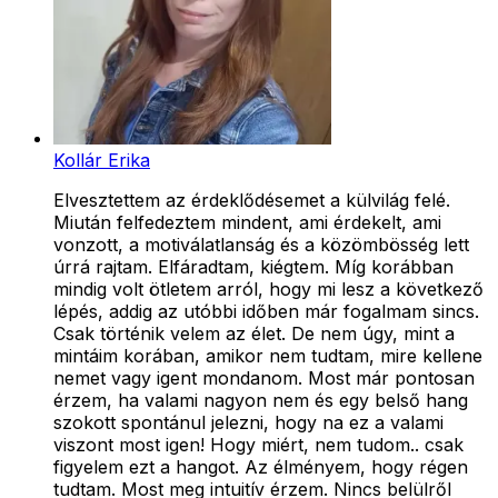
Kollár Erika
Elvesztettem az érdeklődésemet a külvilág felé.
Miután felfedeztem mindent, ami érdekelt, ami
vonzott, a motiválatlanság és a közömbösség lett
úrrá rajtam. Elfáradtam, kiégtem. Míg korábban
mindig volt ötletem arról, hogy mi lesz a következő
lépés, addig az utóbbi időben már fogalmam sincs.
Csak történik velem az élet. De nem úgy, mint a
mintáim korában, amikor nem tudtam, mire kellene
nemet vagy igent mondanom. Most már pontosan
érzem, ha valami nagyon nem és egy belső hang
szokott spontánul jelezni, hogy na ez a valami
viszont most igen! Hogy miért, nem tudom.. csak
figyelem ezt a hangot. Az élményem, hogy régen
tudtam. Most meg intuitív érzem. Nincs belülről