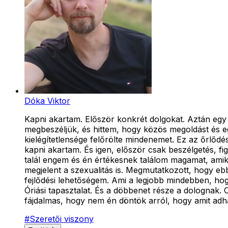
Dóka Viktor
Kapni akartam. Először konkrét dolgokat. Aztán egy
megbeszéljük, és hittem, hogy közös megoldást és együ
kielégítetlensége felőrölte mindenemet. Ez az őrlőd
kapni akartam. És igen, először csak beszélgetés, f
talál engem és én értékesnek találom magamat, amikor 
megjelent a szexualitás is. Megmutatkozott, hogy e
fejlődési lehetőségem. Ami a legjobb mindebben, ho
Óriási tapasztalat. És a döbbenet része a dolognak.
fájdalmas, hogy nem én döntök arról, hogy amit adhat
#
Szeretői viszony