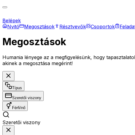
Belépek
Nyitó
Megosztások
Résztvevők
Csoportok
Felada
Megosztások
Humania lényege az a megfigyelésünk, hogy tapasztalatok
akinek a megosztása megérint!
Típus
Szeretői viszony
Férfi/nő
Szeretői viszony