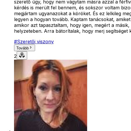
szerető úgy, hogy nem vágytam másra azzal a férfiv
kérdés is merült fel bennem, és sokszor voltam bizo
megjártam ugyanazokat a köröket. És ez lelkileg meg
legyen a hogyan tovább. Kaptam tanácsokat, amike
amikor azt tapasztaltam, hogy igen, megért a másik, 
helyzeteben. Arra bátorítalak, hogy merj segítséget ké
#
Szeretői viszony
Tovább
2