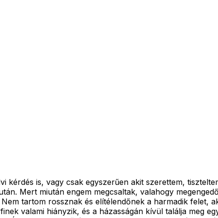
i kérdés is, vagy csak egyszerűen akit szerettem, tisztelte
som után. Mert miután engem megcsaltak, valahogy megenge
. Nem tartom rossznak és elítélendőnek a harmadik felet, a
inek valami hiányzik, és a házasságán kívül találja meg egy