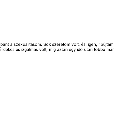
bant a szexualitásom. Sok szeretőm volt, és, igen, "bújta
. Érdekes és izgalmas volt, míg aztán egy idő után többé m