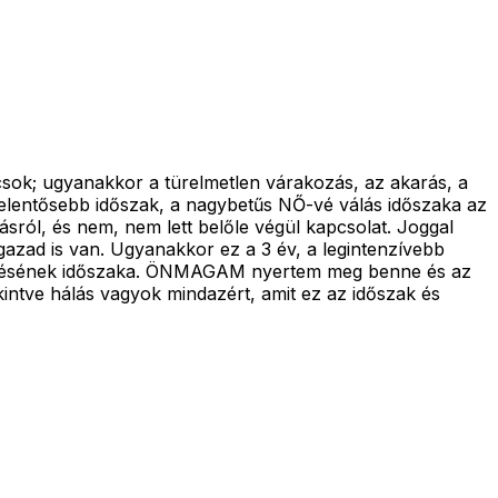
sok; ugyanakkor a türelmetlen várakozás, az akarás, a
jelentősebb időszak, a nagybetűs NŐ-vé válás időszaka az
sról, és nem, nem lett belőle végül kapcsolat. Joggal
gazad is van. Ugyanakkor ez a 3 év, a legintenzívebb
gélésének időszaka. ÖNMAGAM nyertem meg benne és az
intve hálás vagyok mindazért, amit ez az időszak és