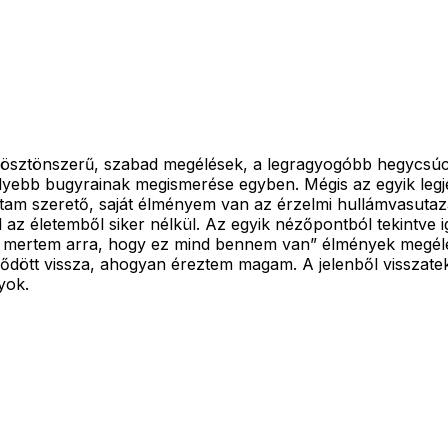
, ösztönszerű, szabad megélések, a legragyogóbb hegycsúc
mélyebb bugyrainak megismerése egyben. Mégis az egyik leg
ltam szerető, saját élményem van az érzelmi hullámvasutazá
 az életemből siker nélkül. Az egyik nézőpontból tekintve i
 sem mertem arra, hogy ez mind bennem van” élmények me
ődött vissza, ahogyan éreztem magam. A jelenből visszatek
yok.