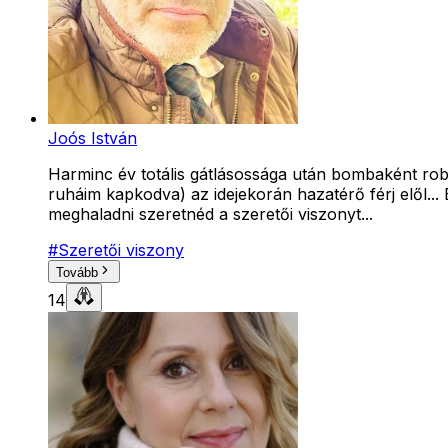
Joós István
Harminc év totális gátlásossága után bombaként rob
ruháim kapkodva) az idejekorán hazatérő férj elől..
meghaladni szeretnéd a szeretői viszonyt...
#
Szeretői viszony
Tovább
14