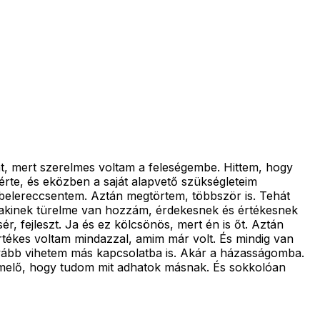
t, mert szerelmes voltam a feleségembe. Hittem, hogy
 érte, és eközben a saját alapvető szükségleteim
 belereccsentem. Aztán megtörtem, többször is. Tehát
ő, akinek türelme van hozzám, érdekesnek és értékesnek
r, fejleszt. Ja és ez kölcsönös, mert én is őt. Aztán
rtékes voltam mindazzal, amim már volt. És mindig van
ovább vihetem más kapcsolatba is. Akár a házasságomba.
elemelő, hogy tudom mit adhatok másnak. És sokkolóan