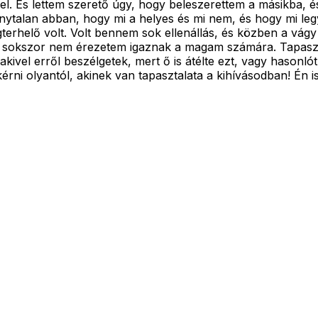
el. És lettem szerető úgy, hogy beleszerettem a másikba, 
nytalan abban, hogy mi a helyes és mi nem, és hogy mi leg
terhelő volt. Volt bennem sok ellenállás, és közben a vág
t sokszor nem érezetem igaznak a magam számára. Tapas
akivel erről beszélgetek, mert ő is átélte ezt, vagy hasonl
rni olyantól, akinek van tapasztalata a kihívásodban! Én is i