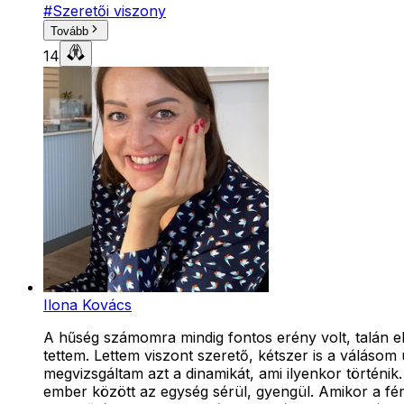
#
Szeretői viszony
Tovább
14
Ilona Kovács
A hűség számomra mindig fontos erény volt, talán elv
tettem. Lettem viszont szerető, kétszer is a válá
megvizsgáltam azt a dinamikát, ami ilyenkor történik
ember között az egység sérül, gyengül. Amikor a férf