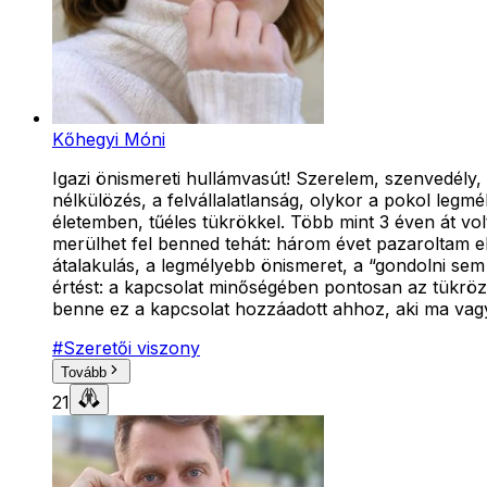
Kőhegyi Móni
Igazi önismereti hullámvasút! Szerelem, szenvedély
nélkülözés, a felvállalatlanság, olykor a pokol leg
életemben, tűéles tükrökkel. Több mint 3 éven át vo
merülhet fel benned tehát: három évet pazaroltam el
átalakulás, a legmélyebb önismeret, a “gondolni
értést: a kapcsolat minőségében pontosan az tükröz
benne ez a kapcsolat hozzáadott ahhoz, aki ma vag
#
Szeretői viszony
Tovább
21