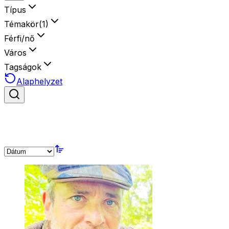
Típus
Témakör
(
1
)
Férfi/nő
Város
Tagságok
Alaphelyzet