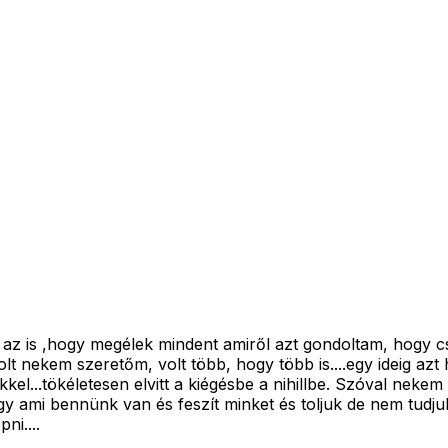
t az is ,hogy megélek mindent amiről azt gondoltam, hogy c
volt nekem szeretőm, volt több, hogy több is....egy ideig az
..tökéletesen elvitt a kiégésbe a nihillbe. Szóval nekem 
y ami bennünk van és feszít minket és toljuk de nem tudju
ni....