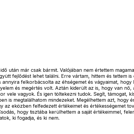
 idő után már csak bármit. Valójában nem értettem magama
tt fejlődést lehet találni. Erre vártam, hittem és tettem is
és annyira felkorbácsolta az éhségemet és vágyaimat, hogy
igyelem és megértés volt. Aztán kiderült az is, hogy van n
vele vagyok. És igen töltekezni tudok. Segít, támogat, kísé
bben is megtalálhatom mindezeket. Megélhettem azt, hogy é
gy az eközben felfedezett értékeimet és értékességemet t
 Csodás, hogy tisztába kerülhettem a saját értékeimmel, f
ok, ki fogadja, és ki nem.