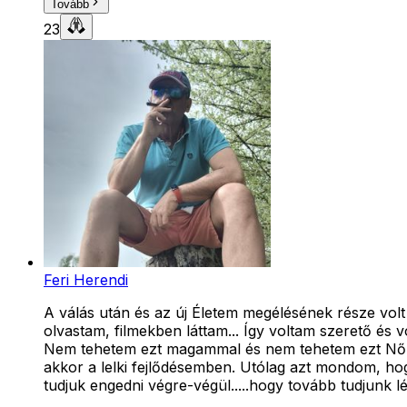
Tovább
23
Feri Herendi
A válás után és az új Életem megélésének része vol
olvastam, filmekben láttam... Így voltam szerető és 
Nem tehetem ezt magammal és nem tehetem ezt Nőkkel.
akkor a lelki fejlődésemben. Utólag azt mondom, hog
tudjuk engedni végre-végül.....hogy tovább tudjunk lép