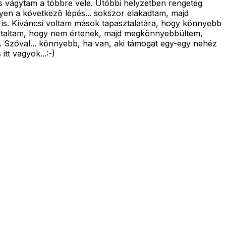
és vágytam a többre vele. Utóbbi helyzetben rengeteg
yen a következő lépés... sokszor elakadtam, majd
y is. Kíváncsi voltam mások tapasztalatára, hogy könnyebb
ztaltam, hogy nem értenek, majd megkönnyebbültem,
ót. Szóval... könnyebb, ha van, aki támogat egy-egy nehéz
tt vagyok...:-)