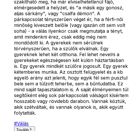
szakítható meg, ha már elviselhetetlenül fájó,
elmérgesedett a helyzet, és "a másik egy gonosz,
aljas sárkány", vagy "csalfa démon". A
párkapcsolat tényszerűen véget ér, ha a férfi-női
minőség kiveszett belőle (vagy igazán ott sem volt
soha) - a válás ilyenkor csak megmutatja a tényt,
amit mindenkni érez, csak eddig még nem
mondódott ki. A gyerekek nem sérülnek
törvényszerűen, ha a szülők elválnak. Egy
gyereknek lehet két otthona. Fel lehet nevelni a
gyerekeket egészségesen két külön háztartásban
is. Egy gyerek mindkét szülőre jogosult. Egy gyerek
kétemberes munka. Az osztott felügyelet és a kb
egyelő arány azt jelenti, hogy egyik fél sem pusztul
bele sem a túlzott teherbe, sem a bűntudatba. Ez
mind saját tapasztalatom is. A saját élményeimen túl
segítőként elég sok párkapcsolati válságot kísértem
hosszabb vagy rövidebb darabon. Vannak köztük,
akik szétváltak, és vannak olyanok is, akik együtt
folytatták.
#
Válás
Tovább