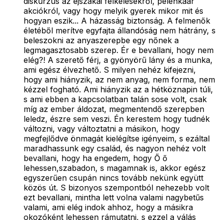
diskurzus az éjszakai felkelésekről, pelenkaár
akciókról, vagy hogy melyik gyerek mikor mit és
hogyan eszik... A házasság biztonság. A felmenők
életéből merítve egyfajta állandóság nem hátrány, s
beleszokni az anyaszerepbe egy nőnek a
legmagasztosabb szerep. Ér e bevallani, hogy nem
elég?! A szerető férj, a gyönyörű lány és a munka,
ami egész élvezhető. S milyen nehéz kifejezni,
hogy ami hiányzik, az nem anyag, nem forma, nem
kézzel fogható. Ami hiányzik az a hétköznapin túli,
s ami ebben a kapcsolatban talán sose volt, csak
míg az ember áldozat, megmentendő szerepben
leledz, észre sem veszi. Én kerestem hogy tudnék
változni, vagy változtatni a másikon, hogy
megfejlődve önmagát kielégítse igényeim, s ezáltal
maradhassunk egy család, és nagyon nehéz volt
bevallani, hogy ha engedem, hogy Ő ő
lehessen,szabadon, s magamnak is, akkor egész
egyszerűen csupán nincs tovább nekünk együtt
közös út. S bizonyos szempontból nehezebb volt
ezt bevallani, mintha lett volna valami nagybetűs
valami, ami elég indok ahhoz, hogy a másikra
okozóként lehessen rámutatni, s ezzel a válás