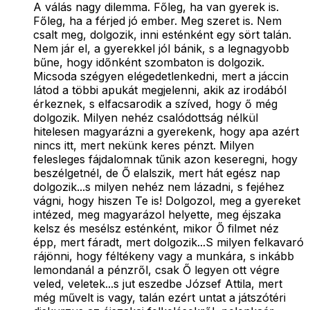
A válás nagy dilemma. Főleg, ha van gyerek is.
Főleg, ha a férjed jó ember. Meg szeret is. Nem
csalt meg, dolgozik, inni esténként egy sört talán.
Nem jár el, a gyerekkel jól bánik, s a legnagyobb
bűne, hogy időnként szombaton is dolgozik.
Micsoda szégyen elégedetlenkedni, mert a jáccin
látod a többi apukát megjelenni, akik az irodából
érkeznek, s elfacsarodik a szíved, hogy ő még
dolgozik. Milyen nehéz csalódottság nélkül
hitelesen magyarázni a gyerekenk, hogy apa azért
nincs itt, mert nekünk keres pénzt. Milyen
felesleges fájdalomnak tűnik azon keseregni, hogy
beszélgetnél, de Ő elalszik, mert hát egész nap
dolgozik...s milyen nehéz nem lázadni, s fejéhez
vágni, hogy hiszen Te is! Dolgozol, meg a gyereket
intézed, meg magyarázol helyette, meg éjszaka
kelsz és mesélsz esténként, mikor Ő filmet néz
épp, mert fáradt, mert dolgozik...S milyen felkavaró
rájönni, hogy féltékeny vagy a munkára, s inkább
lemondanál a pénzről, csak Ő legyen ott végre
veled, veletek...s jut eszedbe József Attila, mert
még művelt is vagy, talán ezért untat a játszótéri