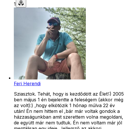
1
Feri Herendi
Sziasztok. Tehát, hogy is kezdődött az Ělet!:) 2005
ben május 1 én bejelentte a feleségem (akkor még
az volt):) ,hogy elkötözik 1 hónap múlva 22 év
után! Én nem hittem el ,bár már voltak gondok a
házzaságunkban amit szerettem volna megoldani,
de együtt már nem tudtuk. Én nem voltam már jól
mentálisan egy ideje. Jellemző az akkori