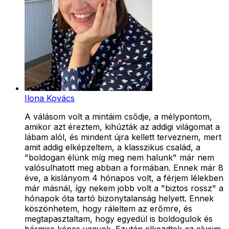
Ilona Kovács
A válásom volt a mintáim csődje, a mélypontom,
amikor azt éreztem, kihúzták az addigi világomat a
lábam alól, és mindent újra kellett terveznem, mert
amit addig elképzeltem, a klasszikus család, a
"boldogan élünk míg meg nem halunk" már nem
valósulhatott meg abban a formában. Ennek már 8
éve, a kislányom 4 hónapos volt, a férjem lélekben
már másnál, így nekem jobb volt a "biztos rossz" a
hónapok óta tartó bizonytalanság helyett. Ennek
köszönhetem, hogy ráleltem az erőmre, és
megtapasztaltam, hogy egyedül is boldogulok és