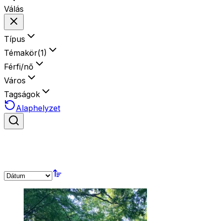
Válás
Típus
Témakör
(
1
)
Férfi/nő
Város
Tagságok
Alaphelyzet