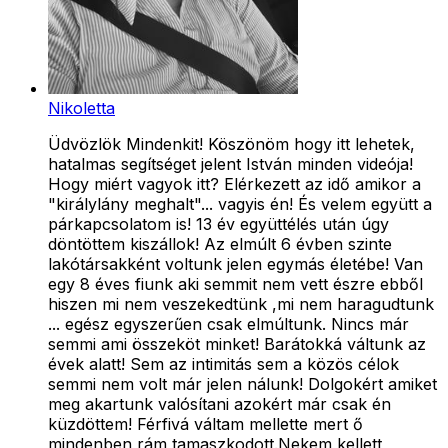
Nikoletta
Üdvözlök Mindenkit! Köszönöm hogy itt lehetek,
hatalmas segítséget jelent István minden videója!
Hogy miért vagyok itt? Elérkezett az idő amikor a
"királylány meghalt"... vagyis én! És velem együtt a
párkapcsolatom is! 13 év együttélés után úgy
döntöttem kiszállok! Az elmúlt 6 évben szinte
lakótársakként voltunk jelen egymás életébe! Van
egy 8 éves fiunk aki semmit nem vett észre ebből
hiszen mi nem veszekedtünk ,mi nem haragudtunk
... egész egyszerűen csak elmúltunk. Nincs már
semmi ami összeköt minket! Barátokká váltunk az
évek alatt! Sem az intimitás sem a közös célok
semmi nem volt már jelen nálunk! Dolgokért amiket
meg akartunk valósítani azokért már csak én
küzdöttem! Férfivá váltam mellette mert ő
mindenben rám tamaszkodott.Nekem kellett