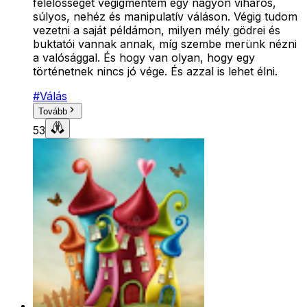
felelősséget végigmentem egy nagyon viharos,
súlyos, nehéz és manipulatív váláson. Végig tudom
vezetni a saját példámon, milyen mély gödrei és
buktatói vannak annak, míg szembe merünk nézni
a valósággal. És hogy van olyan, hogy egy
történetnek nincs jó vége. És azzal is lehet élni.
#
Válás
Tovább
53