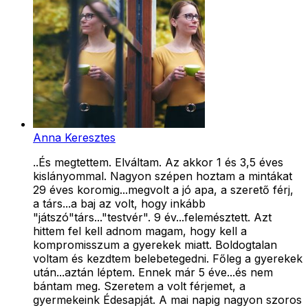
Anna Keresztes
..És megtettem. Elváltam. Az akkor 1 és 3,5 éves
kislányommal. Nagyon szépen hoztam a mintákat
29 éves koromig...megvolt a jó apa, a szerető férj,
a társ...a baj az volt, hogy inkább
"játszó"társ..."testvér". 9 év...felemésztett. Azt
hittem fel kell adnom magam, hogy kell a
kompromisszum a gyerekek miatt. Boldogtalan
voltam és kezdtem belebetegedni. Főleg a gyerekek
után...aztán léptem. Ennek már 5 éve...és nem
bántam meg. Szeretem a volt férjemet, a
gyermekeink Édesapját. A mai napig nagyon szoros