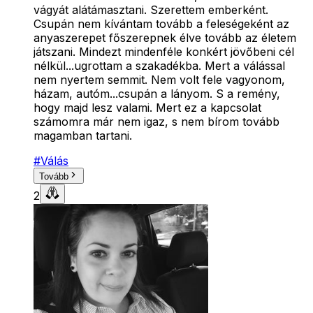
vágyát alátámasztani. Szerettem emberként.
Csupán nem kívántam tovább a feleségeként az
anyaszerepet főszerepnek élve tovább az életem
játszani. Mindezt mindenféle konkért jövőbeni cél
nélkül...ugrottam a szakadékba. Mert a válással
nem nyertem semmit. Nem volt fele vagyonom,
házam, autóm...csupán a lányom. S a remény,
hogy majd lesz valami. Mert ez a kapcsolat
számomra már nem igaz, s nem bírom tovább
magamban tartani.
#
Válás
Tovább
2