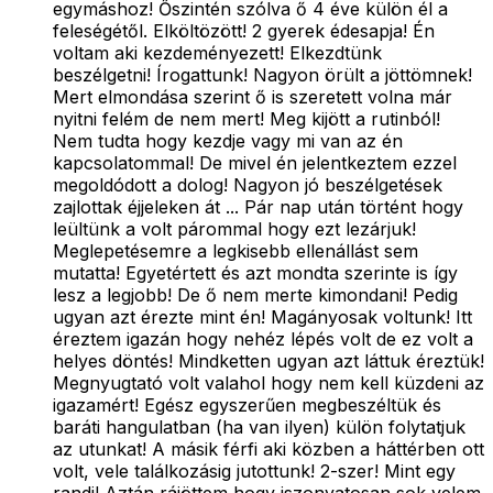
egymáshoz! Őszintén szólva ő 4 éve külön él a
feleségétől. Elköltözött! 2 gyerek édesapja! Én
voltam aki kezdeményezett! Elkezdtünk
beszélgetni! Írogattunk! Nagyon örült a jöttömnek!
Mert elmondása szerint ő is szeretett volna már
nyitni felém de nem mert! Meg kijött a rutinból!
Nem tudta hogy kezdje vagy mi van az én
kapcsolatommal! De mivel én jelentkeztem ezzel
megoldódott a dolog! Nagyon jó beszélgetések
zajlottak éjjeleken át ... Pár nap után történt hogy
leültünk a volt párommal hogy ezt lezárjuk!
Meglepetésemre a legkisebb ellenállást sem
mutatta! Egyetértett és azt mondta szerinte is így
lesz a legjobb! De ő nem merte kimondani! Pedig
ugyan azt érezte mint én! Magányosak voltunk! Itt
éreztem igazán hogy nehéz lépés volt de ez volt a
helyes döntés! Mindketten ugyan azt láttuk éreztük!
Megnyugtató volt valahol hogy nem kell küzdeni az
igazamért! Egész egyszerűen megbeszéltük és
baráti hangulatban (ha van ilyen) külön folytatjuk
az utunkat! A másik férfi aki közben a háttérben ott
volt, vele találkozásig jutottunk! 2-szer! Mint egy