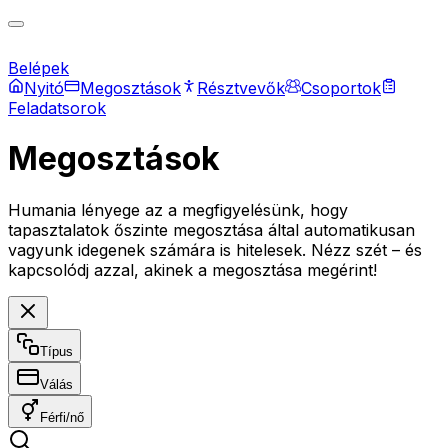
Belépek
Nyitó
Megosztások
Résztvevők
Csoportok
Feladatsorok
Megosztások
Humania lényege az a megfigyelésünk, hogy
tapasztalatok őszinte megosztása által automatikusan
vagyunk idegenek számára is hitelesek. Nézz szét – és
kapcsolódj azzal, akinek a megosztása megérint!
Típus
Válás
Férfi/nő