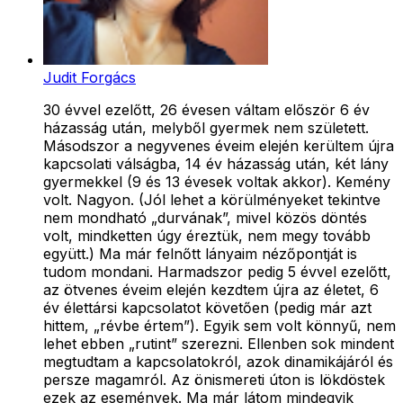
Judit Forgács
30 évvel ezelőtt, 26 évesen váltam először 6 év
házasság után, melyből gyermek nem született.
Másodszor a negyvenes éveim elején kerültem újra
kapcsolati válságba, 14 év házasság után, két lány
gyermekkel (9 és 13 évesek voltak akkor). Kemény
volt. Nagyon. (Jól lehet a körülményeket tekintve
nem mondható „durvának”, mivel közös döntés
volt, mindketten úgy éreztük, nem megy tovább
együtt.) Ma már felnőtt lányaim nézőpontját is
tudom mondani. Harmadszor pedig 5 évvel ezelőtt,
az ötvenes éveim elején kezdtem újra az életet, 6
év élettársi kapcsolatot követően (pedig már azt
hittem, „révbe értem”). Egyik sem volt könnyű, nem
lehet ebben „rutint” szerezni. Ellenben sok mindent
megtudtam a kapcsolatokról, azok dinamikájáról és
persze magamról. Az önismereti úton is lökdöstek
ezek az események. Ma már látom mindegyik