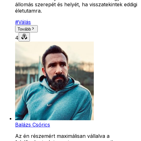
állomás szerepét és helyét, ha visszatekintek eddigi
életutamra.
#
Válás
Tovább
4
Balázs Csórics
Az én részemért maximálisan vállalva a