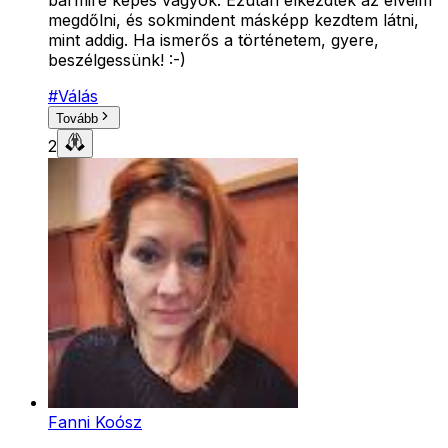
bármire képes vagyok. Ezután elkezdtek az elveim
megdőlni, és sokmindent másképp kezdtem látni,
mint addig. Ha ismerős a történetem, gyere,
beszélgessünk! :-)
#
Válás
Tovább
2
Fanni Koósz