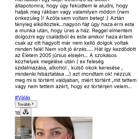
állapotomra, hogy úgy feküdtem le aludni, hogy
haljak meg rákban vagy valamilyen módon (nem
önkezüleg )! Azóta sem voltam beteg! :) Aztán
tényleg elköltöztek...nagyon fájt úgy haza érni este
a munka után, hogy üres a ház. Reggel elmentem
dolgozni egy családból és este amikor haza értem
csak az ott hagyott már nem kellő dolgok voltak
minden felé! Nem volt jó érzés..... Hát így kezdődött
az Életem 2005 június elsején... A szokásos
közhelyek megélése után ( ex feleség
szidalmazása, alkohol , külső okok keresése ,
mindenki hibáztatása ...) azt mondtam ok! nézzük
meg mi is történt valójaban, miért történt ,mit tettem
vagy nem tettem azért, hogy ez történjen velem...
#
Válás
Tovább
18