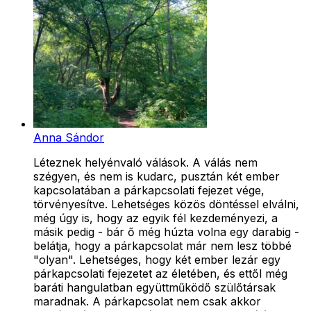
Anna Sándor
Léteznek helyénvaló válások. A válás nem
szégyen, és nem is kudarc, pusztán két ember
kapcsolatában a párkapcsolati fejezet vége,
törvényesítve. Lehetséges közös döntéssel elválni,
még úgy is, hogy az egyik fél kezdeményezi, a
másik pedig - bár ő még húzta volna egy darabig -
belátja, hogy a párkapcsolat már nem lesz többé
"olyan". Lehetséges, hogy két ember lezár egy
párkapcsolati fejezetet az életében, és ettől még
baráti hangulatban együttműködő szülőtársak
maradnak. A párkapcsolat nem csak akkor