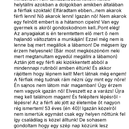
helytállni azokban a dolgokban amikben általában
a férfiak szoktak! Elfáradtam ebben...nem akarok
férfi lenni! Nő akarok lenni! Igazán nő! Nem akarok
egy felnőtt embert is a hátamon cipelni! Van egy
gyermek is akiről gondoskodnom kell..Pont elég!
Az anyagiakat is én teremtettem elő mert ő nem
hajlandó változtatni a munkáján! Ezzel még nem is
lenne baj mert megállok a lábamon! De mégsem így
érzem helyesnek! (Bár most megköszönöm neki
mert megtanultam egyedül megállni a lábamon)
Aztán jött egy férfi aki kizökkentett abból a
mindennapi rutinból amiben éltünk! És akkor
rájöttem hogy lépnem kell! Mert látnak még engem!
A férfiak még tudnak rám nézni úgy mint egy nőre!
Én sajnos nem látom már magamban! Úgy érzem
nem vagyok igazán nő! Elveszett ez a varázs! Újra
meg kell találnom magam! És felépíteni lépésről -
lépésre! Az a férfi aki jött az életembe őt nagyon
rég ismertem! 53 éves (én 40)! Igazán közelről
nem ismertük egymást csak egy helyen nőttünk fel
így családilag is közel álltunk! De sohasem
gondoltam hogy egy szép nap közünk lesz