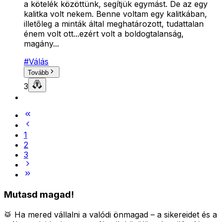
a kötelék közöttünk, segítjük egymást. De az egy
kalitka volt nekem. Benne voltam egy kalitkában,
illetőleg a minták által meghatározott, tudattalan
énem volt ott...ezért volt a boldogtalanság,
magány...
#
Válás
Tovább
3
1
2
3
Mutasd magad!
🥁 Ha mered vállalni a valódi önmagad – a sikereidet és a