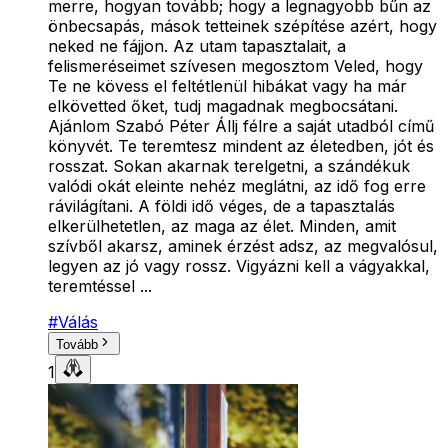
merre, hogyan tovább; hogy a legnagyobb bűn az
önbecsapás, mások tetteinek szépítése azért, hogy
neked ne fájjon. Az utam tapasztalait, a
felismeréseimet szívesen megosztom Veled, hogy
Te ne kövess el feltétlenül hibákat vagy ha már
elkövetted őket, tudj magadnak megbocsátani.
Ajánlom Szabó Péter Állj félre a saját utadból című
könyvét. Te teremtesz mindent az életedben, jót és
rosszat. Sokan akarnak terelgetni, a szándékuk
valódi okát eleinte nehéz meglátni, az idő fog erre
rávilágítani. A földi idő véges, de a tapasztalás
elkerülhetetlen, az maga az élet. Minden, amit
szívből akarsz, aminek érzést adsz, az megvalósul,
legyen az jó vagy rossz. Vigyázni kell a vágyakkal,
teremtéssel ...
#
Válás
Tovább
1