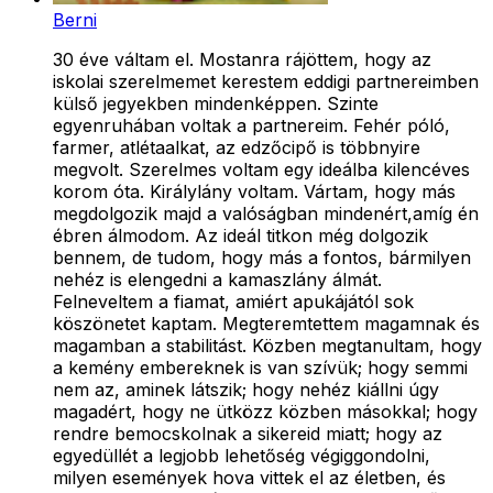
Berni
30 éve váltam el. Mostanra rájöttem, hogy az
iskolai szerelmemet kerestem eddigi partnereimben
külső jegyekben mindenképpen. Szinte
egyenruhában voltak a partnereim. Fehér póló,
farmer, atlétaalkat, az edzőcipő is többnyire
megvolt. Szerelmes voltam egy ideálba kilencéves
korom óta. Királylány voltam. Vártam, hogy más
megdolgozik majd a valóságban mindenért,amíg én
ébren álmodom. Az ideál titkon még dolgozik
bennem, de tudom, hogy más a fontos, bármilyen
nehéz is elengedni a kamaszlány álmát.
Felneveltem a fiamat, amiért apukájától sok
köszönetet kaptam. Megteremtettem magamnak és
magamban a stabilitást. Közben megtanultam, hogy
a kemény embereknek is van szívük; hogy semmi
nem az, aminek látszik; hogy nehéz kiállni úgy
magadért, hogy ne ütközz közben másokkal; hogy
rendre bemocskolnak a sikereid miatt; hogy az
egyedüllét a legjobb lehetőség végiggondolni,
milyen események hova vittek el az életben, és