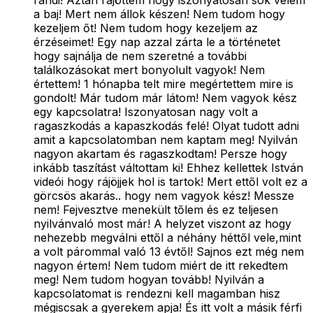
randi! Aztán rájöttem hogy iszonyatosan sok velem
a baj! Mert nem állok készen! Nem tudom hogy
kezeljem őt! Nem tudom hogy kezeljem az
érzéseimet! Egy nap azzal zárta le a történetet
hogy sajnálja de nem szeretné a további
találkozásokat mert bonyolult vagyok! Nem
értettem! 1 hónapba telt mire megértettem mire is
gondolt! Már tudom már látom! Nem vagyok kész
egy kapcsolatra! Iszonyatosan nagy volt a
ragaszkodás a kapaszkodás felé! Olyat tudott adni
amit a kapcsolatomban nem kaptam meg! Nyilván
nagyon akartam és ragaszkodtam! Persze hogy
inkább taszítást váltottam ki! Ehhez kellettek István
videói hogy rájöjjek hol is tartok! Mert ettől volt ez a
görcsös akarás.. hogy nem vagyok kész! Messze
nem! Fejvesztve menekült tőlem és ez teljesen
nyilvánvaló most már! A helyzet viszont az hogy
nehezebb megválni ettől a néhány héttől vele,mint
a volt párommal való 13 évtől! Sajnos ezt még nem
nagyon értem! Nem tudom miért de itt rekedtem
meg! Nem tudom hogyan tovább! Nyilván a
kapcsolatomat is rendezni kell magamban hisz
mégiscsak a gyerekem apja! És itt volt a másik férfi