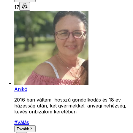
17
Anikó
2016 ban váltam, hosszú gondolkodás és 18 év
házasság után, két gyermekkel, anyagi nehézség,
kevés önbizalom keretében
#
Válás
Tovább