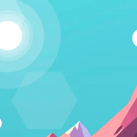
Kapcsolódj!
A Humania rendszerbe Google felhasználói fiókkal lehet
belépni. Fontos számunkra, hogy létező emberek
vegyenek a közösségünkben részt, és ezért nem lehet
csak úgy, tetszőleges e-mail címmel regisztrálni.
Belépés Google fiókkal