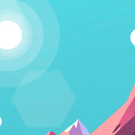
Kapcsolódj!
A Humania rendszerbe Google felhasználói fiókkal lehet
belépni. Fontos számunkra, hogy létező emberek
vegyenek a közösségünkben részt, és ezért nem lehet
csak úgy, tetszőleges e-mail címmel regisztrálni.
Belépés Google fiókkal