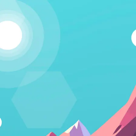
Kapcsolódj!
A Humania rendszerbe Google felhasználói fiókkal lehet
belépni. Fontos számunkra, hogy létező emberek
vegyenek a közösségünkben részt, és ezért nem lehet
csak úgy, tetszőleges e-mail címmel regisztrálni.
Belépés Google fiókkal