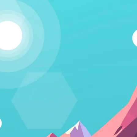
Kapcsolódj!
A Humania rendszerbe Google felhasználói fiókkal lehet
belépni. Fontos számunkra, hogy létező emberek
vegyenek a közösségünkben részt, és ezért nem lehet
csak úgy, tetszőleges e-mail címmel regisztrálni.
Belépés Google fiókkal