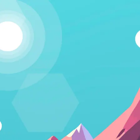
Kapcsolódj!
A Humania rendszerbe Google felhasználói fiókkal lehet
belépni. Fontos számunkra, hogy létező emberek
vegyenek a közösségünkben részt, és ezért nem lehet
csak úgy, tetszőleges e-mail címmel regisztrálni.
Belépés Google fiókkal