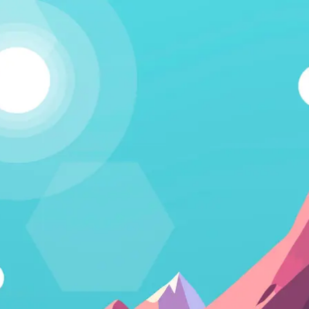
Kapcsolódj!
A Humania rendszerbe Google felhasználói fiókkal lehet
belépni. Fontos számunkra, hogy létező emberek
vegyenek a közösségünkben részt, és ezért nem lehet
csak úgy, tetszőleges e-mail címmel regisztrálni.
Belépés Google fiókkal