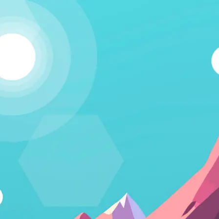
Kapcsolódj!
A Humania rendszerbe Google felhasználói fiókkal lehet
belépni. Fontos számunkra, hogy létező emberek
vegyenek a közösségünkben részt, és ezért nem lehet
csak úgy, tetszőleges e-mail címmel regisztrálni.
Belépés Google fiókkal