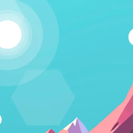
Kapcsolódj!
A Humania rendszerbe Google felhasználói fiókkal lehet
belépni. Fontos számunkra, hogy létező emberek
vegyenek a közösségünkben részt, és ezért nem lehet
csak úgy, tetszőleges e-mail címmel regisztrálni.
Belépés Google fiókkal