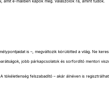
amit e-mailben kapok meg. Válaszolok rá, amint tudok.
élypontjaidat is –, megváltozik körülötted a világ.
Ne keres
barátságok, jobb párkapcsolatok és sorfordító mentori vis
!
A tökéletlenség felszabadító – akár álnéven is regisztrálhat