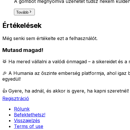
A gombot megnyomva üzenetet tudsz nekem küldeni, 
Tovább
Értékelések
Még senki sem értékelte ezt a felhasználót.
Mutasd magad!
🥁 Ha mered vállalni a valódi önmagad – a sikereidet és a m
🎉 A Humania az őszinte emberség platformja, ahol igaz 
egyedül!
👍 Gyere, ha adnál, és akkor is gyere, ha kapni szeretnél
Regisztráció
Rólunk
Befektethetsz!
Visszajelzés
Terms of use