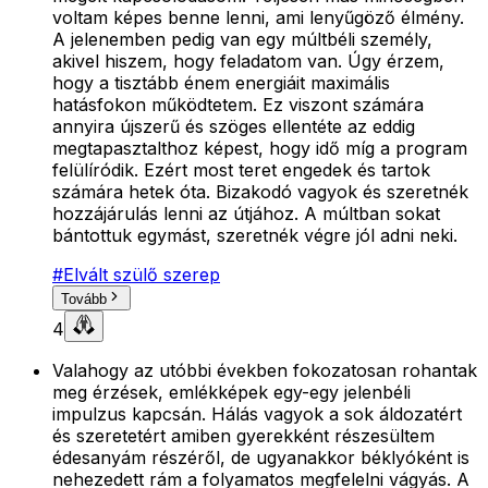
voltam képes benne lenni, ami lenyűgöző élmény.
A jelenemben pedig van egy múltbéli személy,
akivel hiszem, hogy feladatom van. Úgy érzem,
hogy a tisztább énem energiáit maximális
hatásfokon működtetem. Ez viszont számára
annyira újszerű és szöges ellentéte az eddig
megtapasztalthoz képest, hogy idő míg a program
felülíródik. Ezért most teret engedek és tartok
számára hetek óta. Bizakodó vagyok és szeretnék
hozzájárulás lenni az útjához. A múltban sokat
bántottuk egymást, szeretnék végre jól adni neki.
#
Elvált szülő szerep
Tovább
4
Valahogy az utóbbi években fokozatosan rohantak
meg érzések, emlékképek egy-egy jelenbéli
impulzus kapcsán. Hálás vagyok a sok áldozatért
és szeretetért amiben gyerekként részesültem
édesanyám részéről, de ugyanakkor béklyóként is
nehezedett rám a folyamatos megfelelni vágyás. A