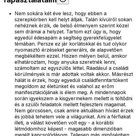
Nem sokára két éve lesz, hogy ebben a
szerepkörben kell helyt álljak. Talán kívülről sokan
nehéznek érzik, de belső élmenyem szerint közel
sem drámai a helyzet. Tartom ezt úgy is, hogy
egyedül édesapám a segítség gyerekfelügyelet
témában. Persze ez jár korlátokkal és tud olykor
nyomasztó érzéseket generálni, de alapvetően
megbékéltem ezzel. Hiszen mélyen belül, amikor
elhatároztam, hogy anyuka szeretnék lenni,
számoltam az egyszülős léttel. Ráadásul a családi
körülmények is már adottak voltak akkor. Másrészt
hálát is érzek, hogy egyedüli családfenntartókent
megoldom az életünket és valahol az erőm
manifesztációjának is élem meg. A mindennapok
során igyekszem a kisgyermekem mellett is töltődni
és a szülői feladatok mellett fejleszteni magamat.
Nem görcsösen, csak amire aktuálisan hívást érzek
és jobbá tehetem vele a világunkat. Ami a férfiakat
illeti, a válást követően volt egy - a korábbi
létmódomhoz képest - magasabb dimenzióban
megélt kapcsolódásom. Teljesen más minőségben