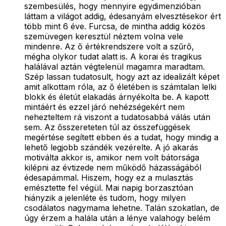
szembesülés, hogy mennyire egydimenzióban
láttam a világot addig, édesanyám elvesztésekor ért
több mint 6 éve. Furcsa, de mintha addig közös
szemüvegen keresztül néztem volna vele
mindenre. Az ő értékrendszere volt a szűrő,
mégha olykor tudat alatt is. A korai és tragikus
halálával aztán végtelenül magamra maradtam.
Szép lassan tudatosult, hogy azt az idealizált képet
amit alkottam róla, az ő életében is számtalan lelki
blokk és életút elakadás árnyékolta be. A kapott
mintáért és ezzel járó nehézségekért nem
nehezteltem rá viszont a tudatosabbá válás után
sem. Az ősszereteten túl az összefüggések
megértése segített ebben és a tudat, hogy mindig a
lehető legjobb szándék vezérelte. A jó akarás
motiválta akkor is, amikor nem volt bátorsága
kilépni az évtizede nem működő házasságából
édesapámmal. Hiszem, hogy ez a mulasztás
emésztette fel végül. Mai napig borzasztóan
hiányzik a jelenléte és tudom, hogy milyen
csodálatos nagymama lehetne. Talán szokatlan, de
úgy érzem a halála után a lénye valahogy belém