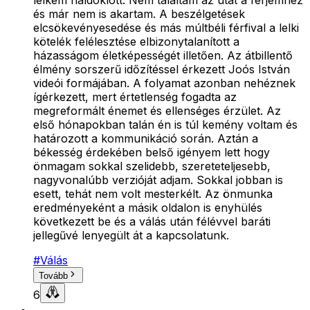
lelkem haldoklott. Nem találtam az utat a férjemhez
és már nem is akartam. A beszélgetések
elcsökevényesedése és más múltbéli férfival a lelki
kötelék felélesztése elbizonytalanított a
házasságom életképességét illetően. Az átbillentő
élmény sorszerű időzítéssel érkezett Joós István
videói formájában. A folyamat azonban nehéznek
ígérkezett, mert értetlenség fogadta az
megreformált énemet és ellenséges érzület. Az
első hónapokban talán én is túl kemény voltam és
határozott a kommunikáció során. Aztán a
békesség érdekében belső igényem lett hogy
önmagam sokkal szelidebb, szereteteljesebb,
nagyvonalúbb verzióját adjam. Sokkal jobban is
esett, tehát nem volt mesterkélt. Az önmunka
eredményeként a másik oldalon is enyhülés
következett be és a válás után félévvel baráti
jellegűvé lenyegült át a kapcsolatunk.
#
Válás
Tovább
6