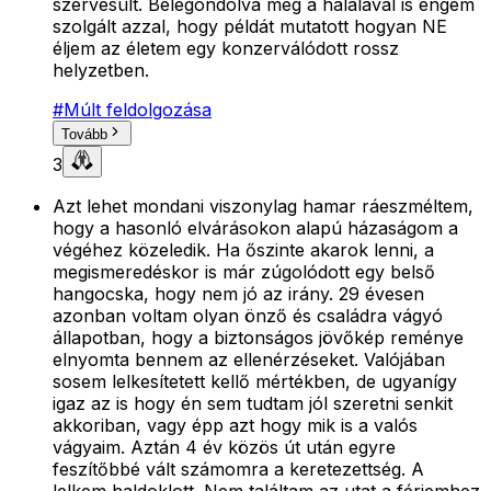
szervesült. Belegondolva még a halálával is engem
szolgált azzal, hogy példát mutatott hogyan NE
éljem az életem egy konzerválódott rossz
helyzetben.
#
Múlt feldolgozása
Tovább
3
Azt lehet mondani viszonylag hamar ráeszméltem,
hogy a hasonló elvárásokon alapú házaságom a
végéhez közeledik. Ha őszinte akarok lenni, a
megismeredéskor is már zúgolódott egy belső
hangocska, hogy nem jó az irány. 29 évesen
azonban voltam olyan önző és családra vágyó
állapotban, hogy a biztonságos jövőkép reménye
elnyomta bennem az ellenérzéseket. Valójában
sosem lelkesítetett kellő mértékben, de ugyanígy
igaz az is hogy én sem tudtam jól szeretni senkit
akkoriban, vagy épp azt hogy mik is a valós
vágyaim. Aztán 4 év közös út után egyre
feszítőbbé vált számomra a keretezettség. A