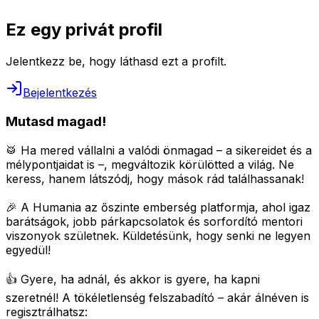
Ez egy privát profil
Jelentkezz be, hogy láthasd ezt a profilt.
Bejelentkezés
Mutasd magad!
🥁 Ha mered vállalni a valódi önmagad – a sikereidet és a
mélypontjaidat is –, megváltozik körülötted a világ.
Ne
keress, hanem látszódj, hogy mások rád találhassanak!
🎉 A Humania az őszinte emberség platformja, ahol igaz
barátságok, jobb párkapcsolatok és sorfordító mentori
viszonyok születnek.
Küldetésünk, hogy senki ne legyen
egyedül!
👍 Gyere, ha adnál, és akkor is gyere, ha kapni
szeretnél!
A tökéletlenség felszabadító – akár álnéven is
regisztrálhatsz: