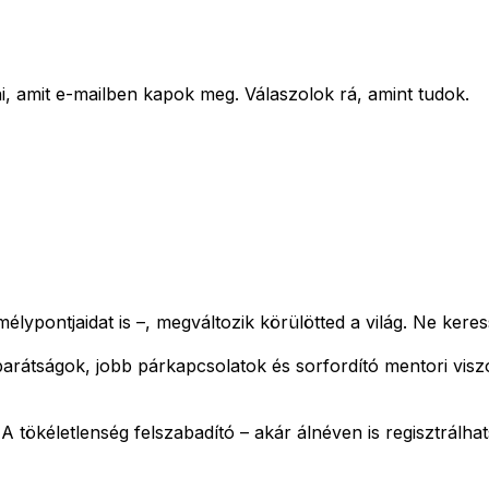
amit e-mailben kapok meg. Válaszolok rá, amint tudok.
élypontjaidat is –, megváltozik körülötted a világ.
Ne keres
barátságok, jobb párkapcsolatok és sorfordító mentori vis
!
A tökéletlenség felszabadító – akár álnéven is regisztrálhat