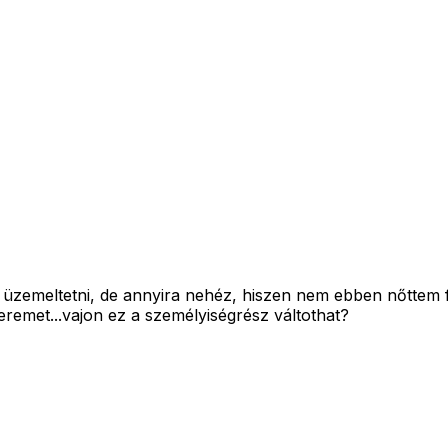
 üzemeltetni, de annyira nehéz, hiszen nem ebben nőttem fe
eremet...vajon ez a személyiségrész váltothat?