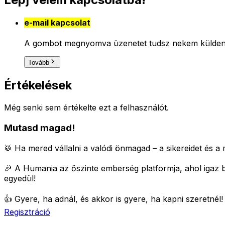
e-mail kapcsolat
A gombot megnyomva üzenetet tudsz nekem küldeni, 
Tovább
Értékelések
Még senki sem értékelte ezt a felhasználót.
Mutasd magad!
🥁 Ha mered vállalni a valódi önmagad – a sikereidet és a m
🎉 A Humania az őszinte emberség platformja, ahol igaz 
egyedül!
👍 Gyere, ha adnál, és akkor is gyere, ha kapni szeretnél
Regisztráció