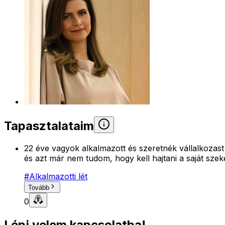
Tapasztalataim
22 éve vagyok alkalmazott és szeretnék vállalkozast
és azt már nem tudom, hogy kell hajtani a saját szek
#
Alkalmazotti lét
Tovább
0
Lépj velem kapcsolatba!