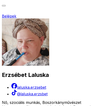
Belépek
Erzsébet Laluska
laluska.erzsebet
@laluska.erzsbet
Nő, szociális munkás, Boszorkányművészet