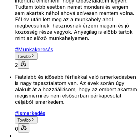
interjúra elmentem, hogy tapasztalatom legyen.
Tudtam több esetben nemet mondani és engem
sem akartak néhol ahová szívesen mentem volna.
Fél év után lett meg az a munkahely ahol
megbecsülnek, hasznosnak érzem magam és jó
közösség része vagyok. Anyagilag is előbb tartok
mint az előző munkahelyemen.
#
Munkakeresés
Tovább
2
Fiatalabb és idősebb férfiakkal való ismerkedésben
is nagy tapasztalatom van. Az évek során úgy
alakult át a hozzáállásom, hogy az embert akartam
megismerni és nem elsősorban párkapcsolat
céljából ismerkedem.
#
Ismerkedés
Tovább
0