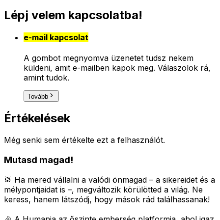
Lépj velem kapcsolatba!
e-mail kapcsolat
A gombot megnyomva üzenetet tudsz nekem
küldeni, amit e-mailben kapok meg. Válaszolok rá,
amint tudok.
Tovább
Értékelések
Még senki sem értékelte ezt a felhasználót.
Mutasd magad!
🥁 Ha mered vállalni a valódi önmagad – a sikereidet és a
mélypontjaidat is –, megváltozik körülötted a világ.
Ne
keress, hanem látszódj, hogy mások rád találhassanak!
🎉 A Humania az őszinte emberség platformja, ahol igaz