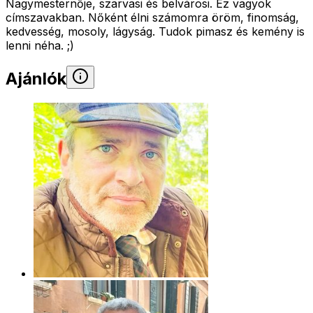
Nagymesternője, szarvasi és belvárosi. Ez vagyok
címszavakban. Nőként élni számomra öröm, finomság,
kedvesség, mosoly, lágyság. Tudok pimasz és kemény is
lenni néha. ;)
Ajánlók