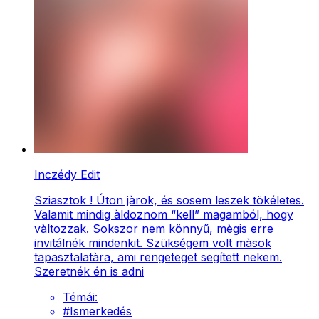
Inczédy Edit
Sziasztok ! Úton jàrok, és sosem leszek tökéletes.
Valamit mindig àldoznom “kell” magamból, hogy
vàltozzak. Sokszor nem könnyű, mègis erre
invitálnék mindenkit. Szükségem volt màsok
tapasztalatàra, ami rengeteget segített nekem.
Szeretnék én is adni
Témái:
#
Ismerkedés