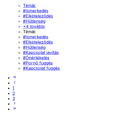
Témái:
#
Ismerkedés
#
Elköteleződés
#
Hűtlenség
+
4
további
Témái:
#
Ismerkedés
#
Elköteleződés
#
Hűtlenség
#
Kapcsolat javítás
#
Önértékelés
#
Pornó függés
#
Kapcsolat függés
1
2
3