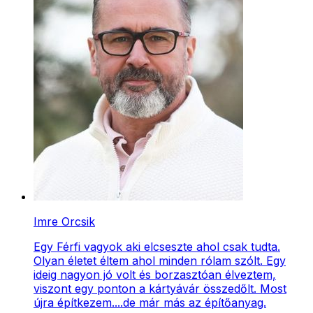
Imre Orcsik
Egy Férfi vagyok aki elcseszte ahol csak tudta.
Olyan életet éltem ahol minden rólam szólt. Egy
ideig nagyon jó volt és borzasztóan élveztem,
viszont egy ponton a kártyávár összedőlt. Most
újra építkezem....de már más az építőanyag.