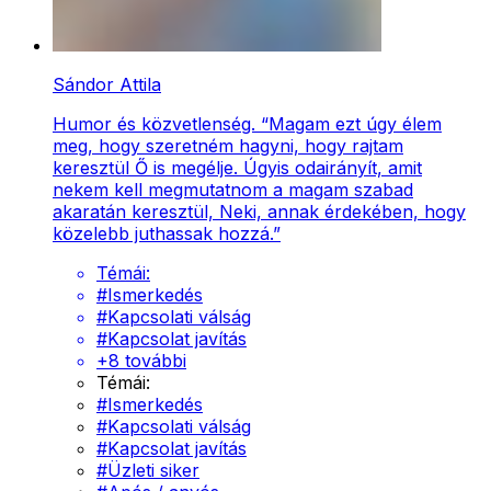
Sándor Attila
Humor és közvetlenség. “Magam ezt úgy élem
meg, hogy szeretném hagyni, hogy rajtam
keresztül Ő is megélje. Úgyis odairányít, amit
nekem kell megmutatnom a magam szabad
akaratán keresztül, Neki, annak érdekében, hogy
közelebb juthassak hozzá.”
Témái:
#
Ismerkedés
#
Kapcsolati válság
#
Kapcsolat javítás
+
8
további
Témái:
#
Ismerkedés
#
Kapcsolati válság
#
Kapcsolat javítás
#
Üzleti siker