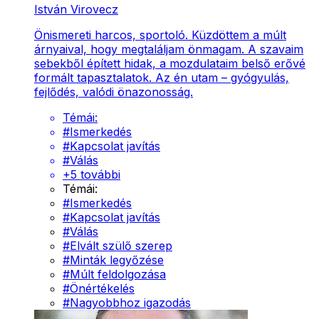
István Virovecz
Önismereti harcos, sportoló. Küzdöttem a múlt
árnyaival, hogy megtaláljam önmagam. A szavaim
sebekből épített hidak, a mozdulataim belső erővé
formált tapasztalatok. Az én utam – gyógyulás,
fejlődés, valódi önazonosság.
Témái:
#
Ismerkedés
#
Kapcsolat javítás
#
Válás
+
5
további
Témái:
#
Ismerkedés
#
Kapcsolat javítás
#
Válás
#
Elvált szülő szerep
#
Minták legyőzése
#
Múlt feldolgozása
#
Önértékelés
#
Nagyobbhoz igazodás