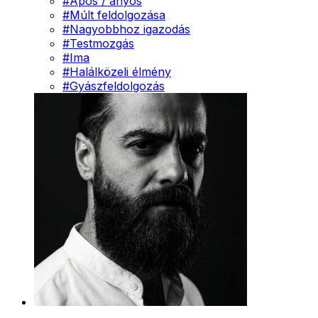
#
Após / anyós
#
Múlt feldolgozása
#
Nagyobbhoz igazodás
#
Testmozgás
#
Ima
#
Halálközeli élmény
#
Gyászfeldolgozás