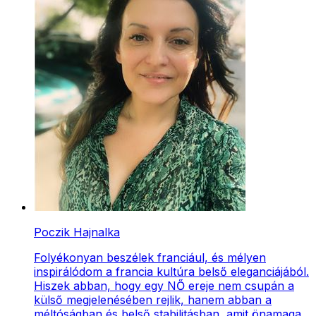
Poczik Hajnalka
Folyékonyan beszélek franciául, és mélyen
inspirálódom a francia kultúra belső eleganciájából.
Hiszek abban, hogy egy NŐ ereje nem csupán a
külső megjelenésében rejlik, hanem abban a
méltóságban és belső stabilitásban, amit önamaga