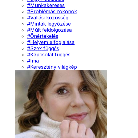
#
Munkakeresés
#
Problémás rokonok
#
Vallási közösség
#
Minták legyőzése
#
Múlt feldolgozása
#
Önértékelés
#
Helyem elfoglalása
#
Szex függés
#
Kapcsolat függés
#
Ima
#
Keresztény világkép