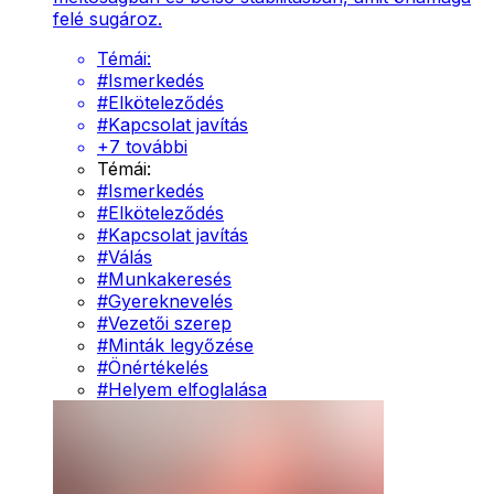
felé sugároz.
Témái:
#
Ismerkedés
#
Elköteleződés
#
Kapcsolat javítás
+
7
további
Témái:
#
Ismerkedés
#
Elköteleződés
#
Kapcsolat javítás
#
Válás
#
Munkakeresés
#
Gyereknevelés
#
Vezetői szerep
#
Minták legyőzése
#
Önértékelés
#
Helyem elfoglalása