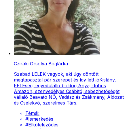
Cziráki Orsolya Boglárka
Szabad LÉLEK vagyok, aki úgy döntött
megtapasztal pár szerepet és így lett jóKislány,
FELEség, egyedülálló boldog Anya, dühös
Amazon, szenvedélyes Csábító, sebezhetőségét
vállaló Beavató NŐ, Vadász és Zsákmány, Áldozat
és Cselekvő, szerelmes Társ.
Témái:
#
Ismerkedés
#
Elköteleződés