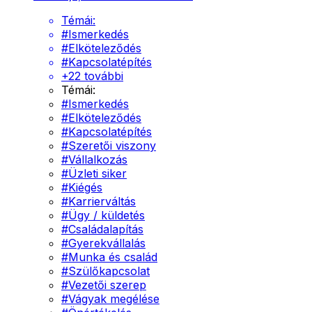
Témái:
#
Ismerkedés
#
Elköteleződés
#
Kapcsolatépítés
+
22
további
Témái:
#
Ismerkedés
#
Elköteleződés
#
Kapcsolatépítés
#
Szeretői viszony
#
Vállalkozás
#
Üzleti siker
#
Kiégés
#
Karrierváltás
#
Ügy / küldetés
#
Családalapítás
#
Gyerekvállalás
#
Munka és család
#
Szülőkapcsolat
#
Vezetői szerep
#
Vágyak megélése