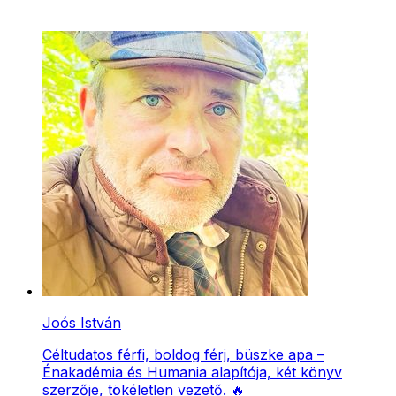
Joós István
Céltudatos férfi, boldog férj, büszke apa –
Énakadémia és Humania alapítója, két könyv
szerzője, tökéletlen vezető. 🔥