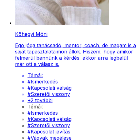
Kőhegyi Móni
Ego jóga tanácsadó, mentor, coach, de magam is a
saját tapasztalataimon állok. Hiszem, hogy amikor
felmerül bennünk a kérdés, akkor arra legbelül
már ott a válasz is.
Témái:
#
Ismerkedés
#
Kapcsolati válság
#
Szeretői viszony
+
2
további
Témái:
#
Ismerkedés
#
Kapcsolati válság
#
Szeretői viszony
#
Kapcsolat javítás
#
Vágyak megélése