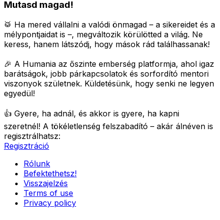
Mutasd magad!
🥁 Ha mered vállalni a valódi önmagad – a sikereidet és a
mélypontjaidat is –, megváltozik körülötted a világ.
Ne
keress, hanem látszódj, hogy mások rád találhassanak!
🎉 A Humania az őszinte emberség platformja, ahol igaz
barátságok, jobb párkapcsolatok és sorfordító mentori
viszonyok születnek.
Küldetésünk, hogy senki ne legyen
egyedül!
👍 Gyere, ha adnál, és akkor is gyere, ha kapni
szeretnél!
A tökéletlenség felszabadító – akár álnéven is
regisztrálhatsz:
Regisztráció
Rólunk
Befektethetsz!
Visszajelzés
Terms of use
Privacy policy