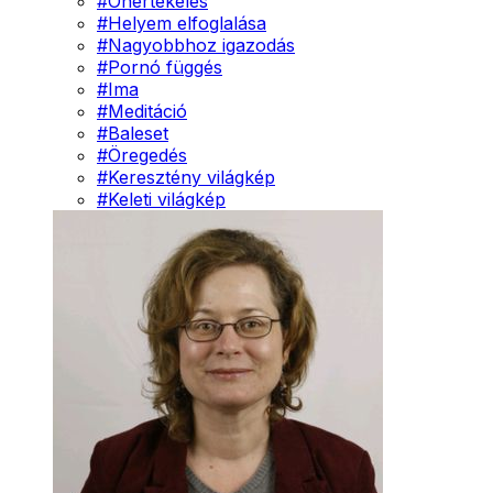
#
Önértékelés
#
Helyem elfoglalása
#
Nagyobbhoz igazodás
#
Pornó függés
#
Ima
#
Meditáció
#
Baleset
#
Öregedés
#
Keresztény világkép
#
Keleti világkép