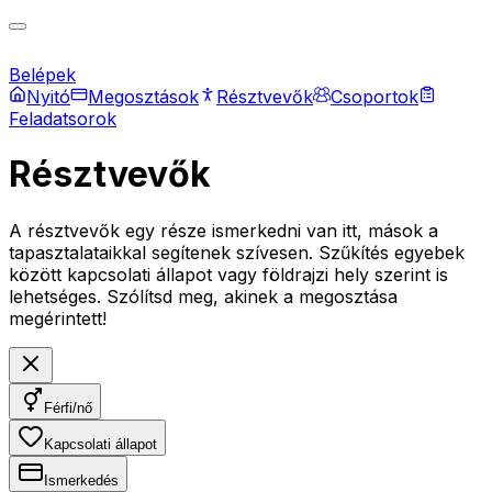
Belépek
Nyitó
Megosztások
Résztvevők
Csoportok
Feladatsorok
Résztvevők
A résztvevők egy része ismerkedni van itt, mások a
tapasztalataikkal segítenek szívesen. Szűkítés egyebek
között kapcsolati állapot vagy földrajzi hely szerint is
lehetséges. Szólítsd meg, akinek a megosztása
megérintett!
Férfi/nő
Kapcsolati állapot
Ismerkedés