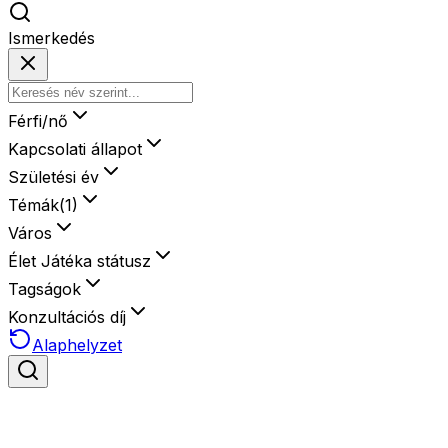
Ismerkedés
Férfi/nő
Kapcsolati állapot
Születési év
Témák
(
1
)
Város
Élet Játéka státusz
Tagságok
Konzultációs díj
Alaphelyzet