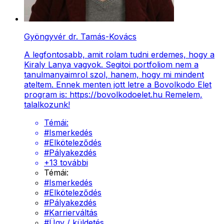
Gyöngyvér dr. Tamás-Kovács
A legfontosabb, amit rolam tudni erdemes, hogy a
Kiraly Lanya vagyok. Segitoi portfoliom nem a
tanulmanyaimrol szol, hanem, hogy mi mindent
ateltem. Ennek menten jott letre a Bovolkodo Elet
program is: https://bovolkodoelet.hu Remelem,
talalkozunk!
Témái:
#
Ismerkedés
#
Elköteleződés
#
Pályakezdés
+
13
további
Témái:
#
Ismerkedés
#
Elköteleződés
#
Pályakezdés
#
Karrierváltás
#
Ügy / küldetés