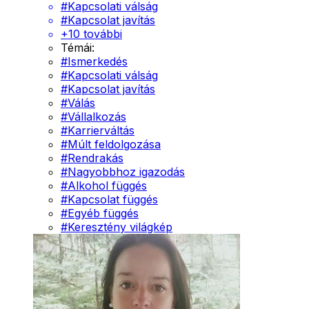
#
Kapcsolati válság
#
Kapcsolat javítás
+
10
további
Témái:
#
Ismerkedés
#
Kapcsolati válság
#
Kapcsolat javítás
#
Válás
#
Vállalkozás
#
Karrierváltás
#
Múlt feldolgozása
#
Rendrakás
#
Nagyobbhoz igazodás
#
Alkohol függés
#
Kapcsolat függés
#
Egyéb függés
#
Keresztény világkép