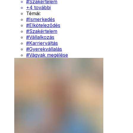
#
Szakértelem
+
4
további
Témái:
#
Ismerkedés
#
Elköteleződés
#
Szakértelem
#
Vállalkozás
#
Karrierváltás
#
Gyerekvállalás
#
Vágyak megélése