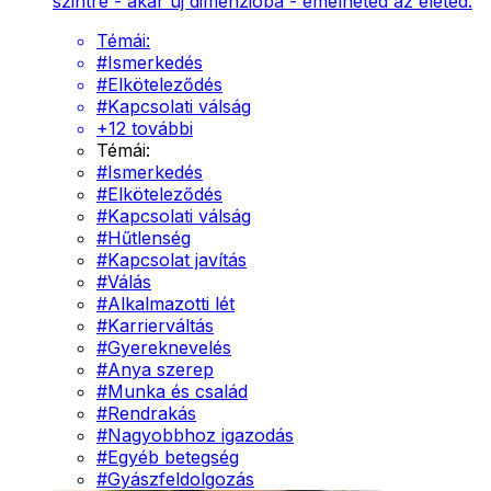
szintre - akár új dimenzióba - emelheted az életed.
Témái:
#
Ismerkedés
#
Elköteleződés
#
Kapcsolati válság
+
12
további
Témái:
#
Ismerkedés
#
Elköteleződés
#
Kapcsolati válság
#
Hűtlenség
#
Kapcsolat javítás
#
Válás
#
Alkalmazotti lét
#
Karrierváltás
#
Gyereknevelés
#
Anya szerep
#
Munka és család
#
Rendrakás
#
Nagyobbhoz igazodás
#
Egyéb betegség
#
Gyászfeldolgozás