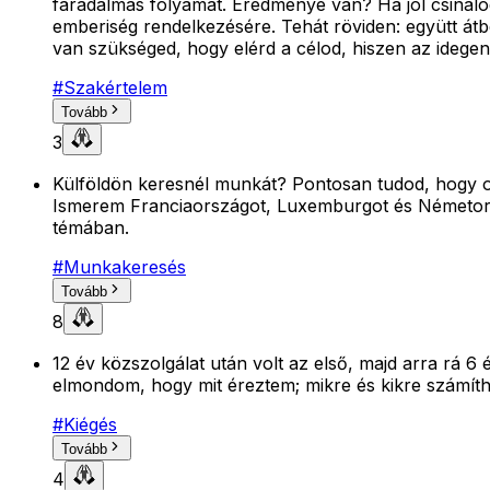
fáradalmas folyamat. Eredménye van? Ha jól csinálod
emberiség rendelkezésére. Tehát röviden: együtt átb
van szükséged, hogy elérd a célod, hiszen az idege
#
Szakértelem
Tovább
3
Külföldön keresnél munkát? Pontosan tudod, hogy ot
Ismerem Franciaországot, Luxemburgot és Németorszá
témában.
#
Munkakeresés
Tovább
8
12 év közszolgálat után volt az első, majd arra rá
elmondom, hogy mit éreztem; mikre és kikre számíthat
#
Kiégés
Tovább
4