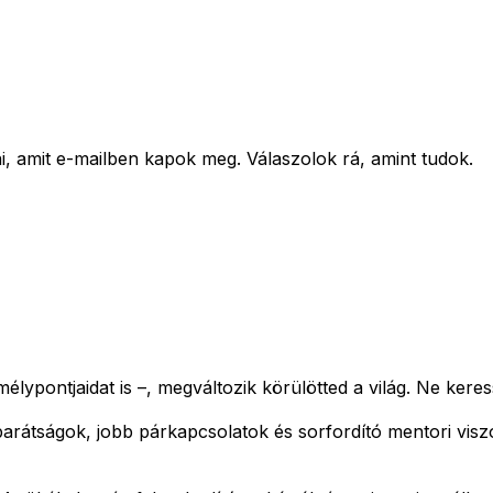
amit e-mailben kapok meg. Válaszolok rá, amint tudok.
élypontjaidat is –, megváltozik körülötted a világ.
Ne keres
barátságok, jobb párkapcsolatok és sorfordító mentori vis