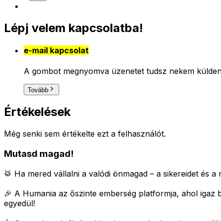
Lépj velem kapcsolatba!
e-mail kapcsolat
A gombot megnyomva üzenetet tudsz nekem küldeni, 
Tovább
Értékelések
Még senki sem értékelte ezt a felhasználót.
Mutasd magad!
🥁 Ha mered vállalni a valódi önmagad – a sikereidet és a m
🎉 A Humania az őszinte emberség platformja, ahol igaz 
egyedül!