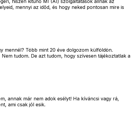
ri, hiszen kitűnő MI (AI) szolgáltatások állnak az
telyeid, mennyi az időd, és hogy neked pontosan mire is
ogy mennél? Több mint 20 éve dolgozom külföldön.
? Nem tudom. De azt tudom, hogy szívesen tájékoztatlak a
Nem, annak már nem adok esélyt! Ha kíváncsi vagy rá,
t, ami csak jól esik.