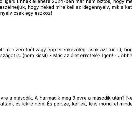
: igen! Ennek ellenére 2024-ben már nem biztos, hogy megé
eszélhetjük, hogy neked mire kell az idegennyelv, mik a ké
nnyelv csak egy eszköz!
t mit szeretnél vagy épp ellenkezőleg, csak azt tudod, h
got is. (nem kicsit) - Más az élet errefelé? Igen! - Jobb
 6 évre a második. A harmadik meg 3 évre a második után? 
tam, és kikre nem. És persze, kérlek, te is mondj el minden