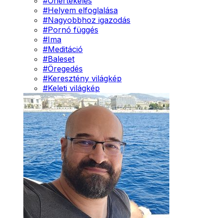
#
Önértékelés
#
Helyem elfoglalása
#
Nagyobbhoz igazodás
#
Pornó függés
#
Ima
#
Meditáció
#
Baleset
#
Öregedés
#
Keresztény világkép
#
Keleti világkép