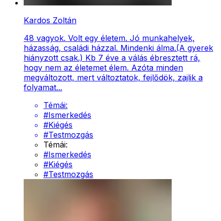
Kardos Zoltán
48 vagyok. Volt egy életem. Jó munkahelyek,
házasság, családi házzal. Mindenki álma.(A gyerek
hiányzott csak.) Kb 7 éve a válás ébresztett rá,
hogy nem az életemet élem. Azóta minden
megváltozott, mert változtatok, fejlődök, zajlik a
folyamat...
Témái:
#
Ismerkedés
#
Kiégés
#
Testmozgás
Témái:
#
Ismerkedés
#
Kiégés
#
Testmozgás