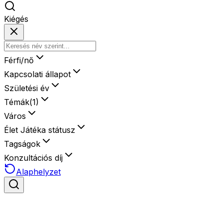
Kiégés
Férfi/nő
Kapcsolati állapot
Születési év
Témák
(
1
)
Város
Élet Játéka státusz
Tagságok
Konzultációs díj
Alaphelyzet