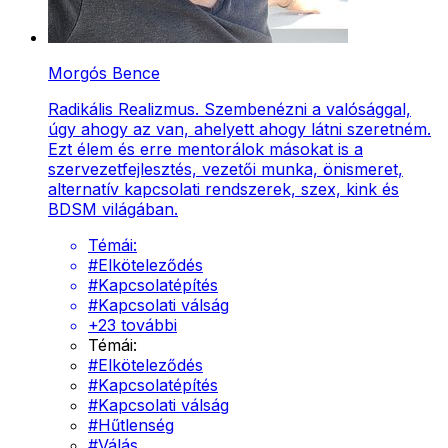
Morgós Bence
Radikális Realizmus. Szembenézni a valósággal,
úgy ahogy az van, ahelyett ahogy látni szeretném.
Ezt élem és erre mentorálok másokat is a
szervezetfejlesztés, vezetői munka, önismeret,
alternatív kapcsolati rendszerek, szex, kink és
BDSM világában.
Témái:
#
Elköteleződés
#
Kapcsolatépítés
#
Kapcsolati válság
+
23
további
Témái:
#
Elköteleződés
#
Kapcsolatépítés
#
Kapcsolati válság
#
Hűtlenség
#
Válás