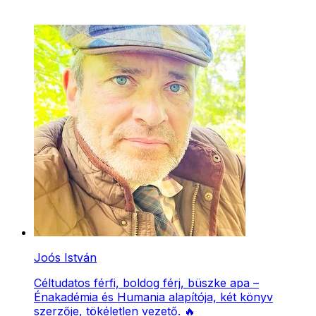
Joós István
Céltudatos férfi, boldog férj, büszke apa –
Énakadémia és Humania alapítója, két könyv
szerzője, tökéletlen vezető. 🔥