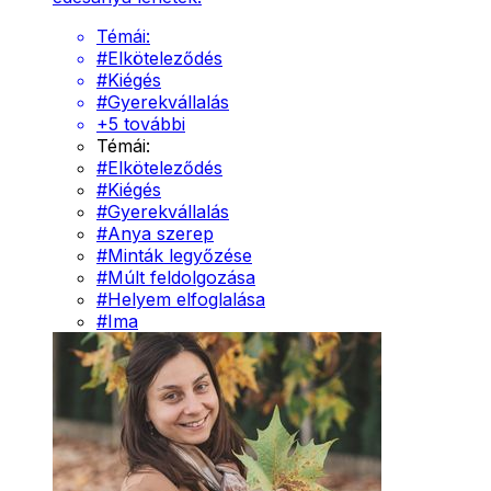
Témái:
#
Elköteleződés
#
Kiégés
#
Gyerekvállalás
+
5
további
Témái:
#
Elköteleződés
#
Kiégés
#
Gyerekvállalás
#
Anya szerep
#
Minták legyőzése
#
Múlt feldolgozása
#
Helyem elfoglalása
#
Ima