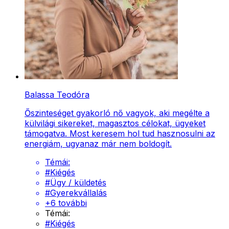
Balassa Teodóra
Őszinteséget gyakorló nő vagyok, aki megélte a
külvilági sikereket, magasztos célokat, ügyeket
támogatva. Most keresem hol tud hasznosulni az
energiám, ugyanaz már nem boldogít.
Témái:
#
Kiégés
#
Ügy / küldetés
#
Gyerekvállalás
+
6
további
Témái:
#
Kiégés