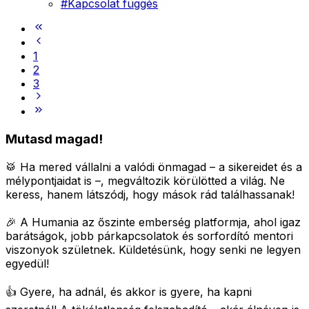
#
Kapcsolat függés
1
2
3
Mutasd magad!
🥁 Ha mered vállalni a valódi önmagad – a sikereidet és a
mélypontjaidat is –, megváltozik körülötted a világ.
Ne
keress, hanem látszódj, hogy mások rád találhassanak!
🎉 A Humania az őszinte emberség platformja, ahol igaz
barátságok, jobb párkapcsolatok és sorfordító mentori
viszonyok születnek.
Küldetésünk, hogy senki ne legyen
egyedül!
👍 Gyere, ha adnál, és akkor is gyere, ha kapni