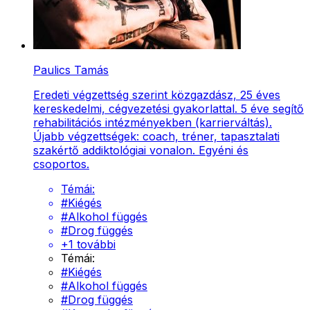
Paulics Tamás
Eredeti végzettség szerint közgazdász, 25 éves
kereskedelmi, cégvezetési gyakorlattal. 5 éve segítő
rehabilitációs intézményekben (karrierváltás).
Újabb végzettségek: coach, tréner, tapasztalati
szakértő addiktológiai vonalon. Egyéni és
csoportos.
Témái:
#
Kiégés
#
Alkohol függés
#
Drog függés
+
1
további
Témái:
#
Kiégés
#
Alkohol függés
#
Drog függés