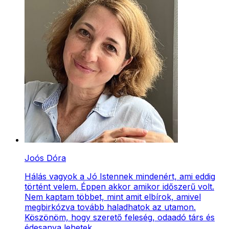
Joós Dóra
Hálás vagyok a Jó Istennek mindenért, ami eddig
történt velem. Éppen akkor amikor időszerű volt.
Nem kaptam többet, mint amit elbírok, amivel
megbirkózva tovább haladhatok az utamon.
Köszönöm, hogy szerető feleség, odaadó társ és
édesanya lehetek.