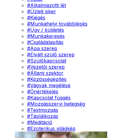
#
Alkalmazotti lét
#
Üzleti siker
#
Kiégés
#
Munkahelyi továbblépés
#
Ügy / küldetés
#
Munkakeresés
#
Családalapítás
#
Apa szerep
#
Elvált szülő szerep
#
Szülőkapcsolat
#
Vezetői szerep
#
Állami szektor
#
Közösségépítés
#
Vágyak megélése
#
Önértékelés
#
Kapcsolat függés
#
Mozgásszervi betegség
#
Testmozgás
#
Táplálkozás
#
Meditáció
#
Ezoterikus világkép