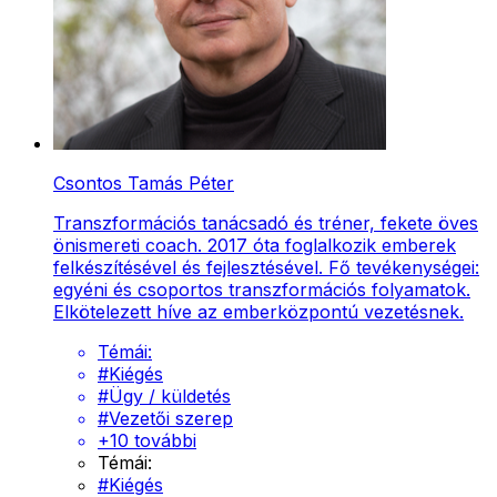
Csontos Tamás Péter
Transzformációs tanácsadó és tréner, fekete öves
önismereti coach. 2017 óta foglalkozik emberek
felkészítésével és fejlesztésével. Fő tevékenységei:
egyéni és csoportos transzformációs folyamatok.
Elkötelezett híve az emberközpontú vezetésnek.
Témái:
#
Kiégés
#
Ügy / küldetés
#
Vezetői szerep
+
10
további
Témái:
#
Kiégés