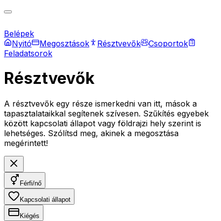
Belépek
Nyitó
Megosztások
Résztvevők
Csoportok
Feladatsorok
Résztvevők
A résztvevők egy része ismerkedni van itt, mások a
tapasztalataikkal segítenek szívesen. Szűkítés egyebek
között kapcsolati állapot vagy földrajzi hely szerint is
lehetséges. Szólítsd meg, akinek a megosztása
megérintett!
Férfi/nő
Kapcsolati állapot
Kiégés