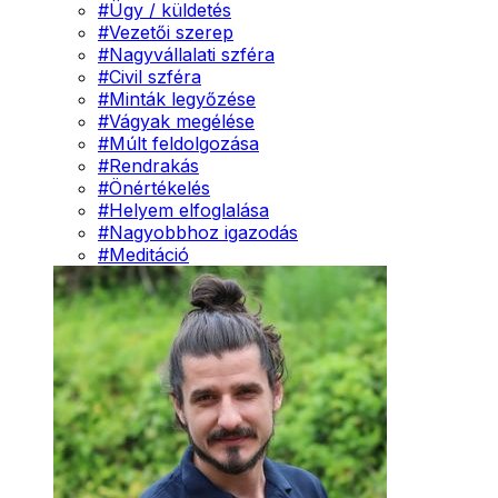
#
Ügy / küldetés
#
Vezetői szerep
#
Nagyvállalati szféra
#
Civil szféra
#
Minták legyőzése
#
Vágyak megélése
#
Múlt feldolgozása
#
Rendrakás
#
Önértékelés
#
Helyem elfoglalása
#
Nagyobbhoz igazodás
#
Meditáció