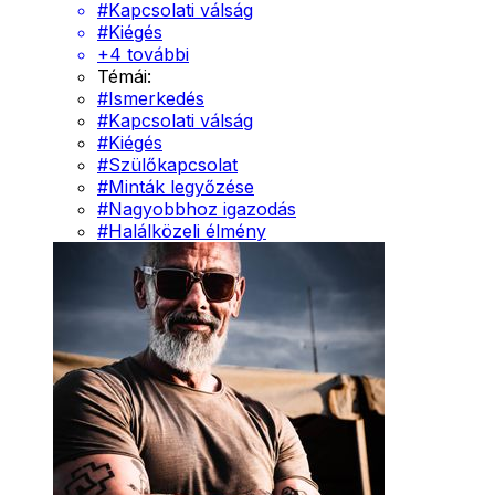
#
Kapcsolati válság
#
Kiégés
+
4
további
Témái:
#
Ismerkedés
#
Kapcsolati válság
#
Kiégés
#
Szülőkapcsolat
#
Minták legyőzése
#
Nagyobbhoz igazodás
#
Halálközeli élmény