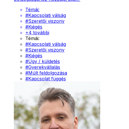
Témái:
#
Kapcsolati válság
#
Szeretői viszony
#
Kiégés
+
4
további
Témái:
#
Kapcsolati válság
#
Szeretői viszony
#
Kiégés
#
Ügy / küldetés
#
Gyerekvállalás
#
Múlt feldolgozása
#
Kapcsolat függés