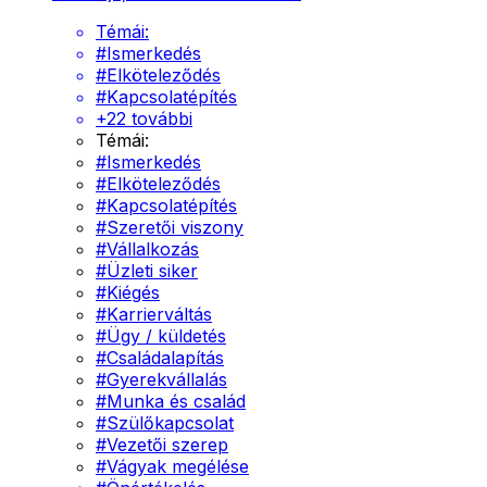
Témái:
#
Ismerkedés
#
Elköteleződés
#
Kapcsolatépítés
+
22
további
Témái:
#
Ismerkedés
#
Elköteleződés
#
Kapcsolatépítés
#
Szeretői viszony
#
Vállalkozás
#
Üzleti siker
#
Kiégés
#
Karrierváltás
#
Ügy / küldetés
#
Családalapítás
#
Gyerekvállalás
#
Munka és család
#
Szülőkapcsolat
#
Vezetői szerep
#
Vágyak megélése