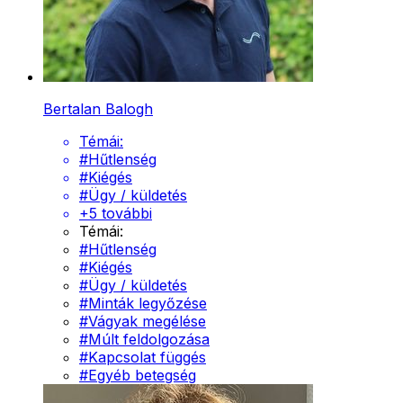
Bertalan Balogh
Témái:
#
Hűtlenség
#
Kiégés
#
Ügy / küldetés
+
5
további
Témái:
#
Hűtlenség
#
Kiégés
#
Ügy / küldetés
#
Minták legyőzése
#
Vágyak megélése
#
Múlt feldolgozása
#
Kapcsolat függés
#
Egyéb betegség