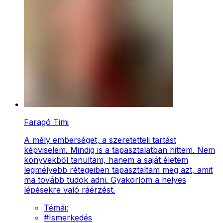
Faragó Timi
A mély emberséget, a szeretetteli tartást
képviselem. Mindig is a tapasztalatban hittem. Nem
könyvekből tanultam, hanem a saját életem
legmélyebb rétegeiben tapasztaltam meg azt, amit
ma tovább tudok adni. Gyakorlom a helyes
lépésekre való ráérzést.
Témái:
#
Ismerkedés