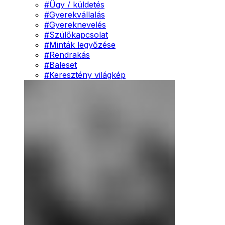
#
Ügy / küldetés
#
Gyerekvállalás
#
Gyereknevelés
#
Szülőkapcsolat
#
Minták legyőzése
#
Rendrakás
#
Baleset
#
Keresztény világkép