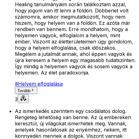
Healing tanulmányaim során találkoztam azzal,
hogy jogom van itt lenni a földön. Döbbenet volt
számomra, amikor megmutatkozott, hogy nem
hiszem, hogy helyem van a földön. Ez azóta már
rendben van bennem. Erre mondhatom, hogy a
helyemen vagyok, elfoglalom a helyem, mint
ember. Viszont az életterületeimen úgy gondolom,
hogy a helyem elfoglalása, csak időszakos.
Megélem a jutalmát annak, ahol éppen vagyok és
újra keresem a helyem egy magasabb tudatszinten.
Így mindig a helyemen vagyok és sosem vagyok a
helyemen. Az élet paradoxonja.
#
Helyem elfoglalása
Tovább
3
Az ismerkedés szerintem egy csodálatos dolog.
Rengeteg lehetőség van benne. Az új embereken
keresztül, új világokat ismerhetek meg. Vannak,
amelyek hasonlatosak az enyémhez, nekem, itt
könnyedén mennek a dolgok. Viszont vannak