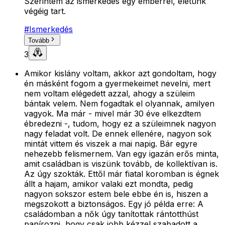
Szerintem az ismerkedés egy emberrel, életünk
végéig tart.
#
Ismerkedés
Tovább
3
Amikor kislány voltam, akkor azt gondoltam, hogy
én másként fogom a gyermekeimet nevelni, mert
nem voltam elégedett azzal, ahogy a szüleim
bántak velem. Nem fogadtak el olyannak, amilyen
vagyok. Ma már - mivel már 30 éve elkezdtem
ébredezni -, tudom, hogy ez a szüleimnek nagyon
nagy feladat volt. De ennek ellenére, nagyon sok
mintát vittem és viszek a mai napig. Bár egyre
nehezebb felismernem. Van egy igazán erős minta,
amit családban is viszünk tovább, de kollektívan is.
Az úgy szokták. Ettől már fiatal koromban is égnek
állt a hajam, amikor valaki ezt mondta, pedig
nagyon sokszor estem bele ebbe én is, hiszen a
megszokott a biztonságos. Egy jó példa erre: A
családomban a nők úgy tanítottak rántotthúst
panírozni, hogy csak jobb kézzel szabadott a