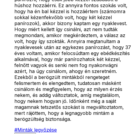
húshoz hozzáérni. Ez annyira fontos szokás volt,
hogy ha én bal kézzel is hozzáértem (számomra
sokkal kézenfekvőbb volt, hogy két kézzel
panírozok), akkor bizony kaptam egy nyaklevest.
Hogy miért kellett így csinálni, azt nem tudták
megmondani, amikor megkérdeztem, a válasz az
volt, hogy így szokták. Annyira megtanultam a
nyaklevesek után az egykezes panírozást, hogy 37
éves voltam, amikor felocsúdtam egy ebédkészítés
alkalmával, hogy már panírozhatok két kézzel,
felnőtt vagyok és senki nem fog nyakonvágni
azért, ha úgy csinálom, ahogy én szeretném.
Ezekből a berögzült mintákból rengeteget
felismertem és elengedtem, tudatosan másként
csinálom és megfigyelem, hogy az milyen érzés
nekem, és addig változtatok, amíg megtalálom,
hogy nekem hogyan jó. Időnként még a saját
magamnak tetszetős szokást is megváltoztatom,
mert rájöttem, hogy a legnagyobb mintám a
berögzültség biztonsága.
#
Minták legyőzése