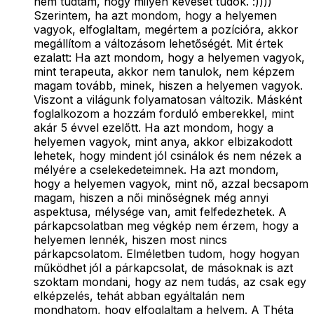
nem tudtam, hogy milyen keveset tudok. :))))
Szerintem, ha azt mondom, hogy a helyemen
vagyok, elfoglaltam, megértem a pozícióra, akkor
megállítom a változásom lehetőségét. Mit értek
ezalatt: Ha azt mondom, hogy a helyemen vagyok,
mint terapeuta, akkor nem tanulok, nem képzem
magam tovább, minek, hiszen a helyemen vagyok.
Viszont a világunk folyamatosan változik. Másként
foglalkozom a hozzám forduló emberekkel, mint
akár 5 évvel ezelőtt. Ha azt mondom, hogy a
helyemen vagyok, mint anya, akkor elbizakodott
lehetek, hogy mindent jól csinálok és nem nézek a
mélyére a cselekedeteimnek. Ha azt mondom,
hogy a helyemen vagyok, mint nő, azzal becsapom
magam, hiszen a női minőségnek még annyi
aspektusa, mélysége van, amit felfedezhetek. A
párkapcsolatban meg végkép nem érzem, hogy a
helyemen lennék, hiszen most nincs
párkapcsolatom. Elméletben tudom, hogy hogyan
működhet jól a párkapcsolat, de másoknak is azt
szoktam mondani, hogy az nem tudás, az csak egy
elképzelés, tehát abban egyáltalán nem
mondhatom, hogy elfoglaltam a helyem. A Théta