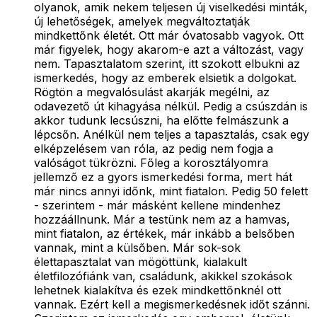
olyanok, amik nekem teljesen új viselkedési minták,
új lehetőségek, amelyek megváltoztatják
mindkettőnk életét. Ott már óvatosabb vagyok. Ott
már figyelek, hogy akarom-e azt a változást, vagy
nem. Tapasztalatom szerint, itt szokott elbukni az
ismerkedés, hogy az emberek elsietik a dolgokat.
Rögtön a megvalósulást akarják megélni, az
odavezető út kihagyása nélkül. Pedig a csúszdán is
akkor tudunk lecsúszni, ha előtte felmászunk a
lépcsőn. Anélkül nem teljes a tapasztalás, csak egy
elképzelésem van róla, az pedig nem fogja a
valóságot tükrözni. Főleg a korosztályomra
jellemző ez a gyors ismerkedési forma, mert hát
már nincs annyi időnk, mint fiatalon. Pedig 50 felett
- szerintem - már másként kellene mindenhez
hozzáállnunk. Már a testünk nem az a hamvas,
mint fiatalon, az értékek, már inkább a belsőben
vannak, mint a külsőben. Már sok-sok
élettapasztalat van mögöttünk, kialakult
életfilozófiánk van, családunk, akikkel szokások
lehetnek kialakítva és ezek mindkettőnknél ott
vannak. Ezért kell a megismerkedésnek időt szánni.