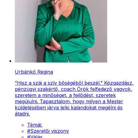
Urbánkó Regina
“Hisz a száj a szív bőségéből beszél.” Közgazdász,
pénzügyi szakértő, coach Örök felfedező vagyok,
szeretem a minőséget, a fejlődést, szeretek
megújulni. Tapasztalom, hogy milyen a Mester
küldetésében járva lelki kalandokat megélni és
átadni.
Témái:
#
Szeretői viszony
#
Válás