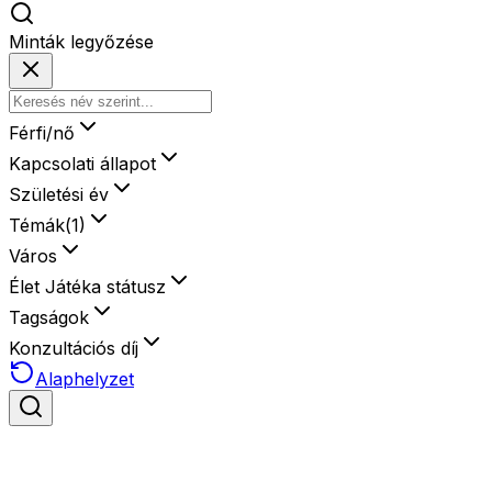
Minták legyőzése
Férfi/nő
Kapcsolati állapot
Születési év
Témák
(
1
)
Város
Élet Játéka státusz
Tagságok
Konzultációs díj
Alaphelyzet