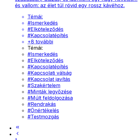
és vallom: az élet túl rövid egy rossz kávéhoz.
Témái:
#
Ismerkedés
#
Elköteleződés
#
Kapcsolatépítés
+
8
további
Témái:
#
Ismerkedés
#
Elköteleződés
#
Kapcsolatépítés
#
Kapcsolati válság
#
Kapcsolat javítás
#
Szakértelem
#
Minták legyőzése
#
Múlt feldolgozása
#
Rendrakás
#
Önértékelés
#
Testmozgás