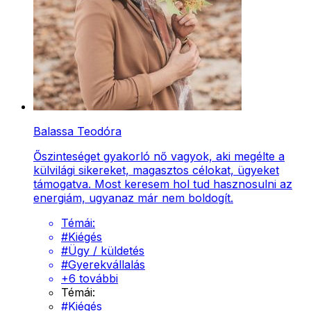
Balassa Teodóra
Őszinteséget gyakorló nő vagyok, aki megélte a
külvilági sikereket, magasztos célokat, ügyeket
támogatva. Most keresem hol tud hasznosulni az
energiám, ugyanaz már nem boldogít.
Témái:
#
Kiégés
#
Ügy / küldetés
#
Gyerekvállalás
+
6
további
Témái:
#
Kiégés