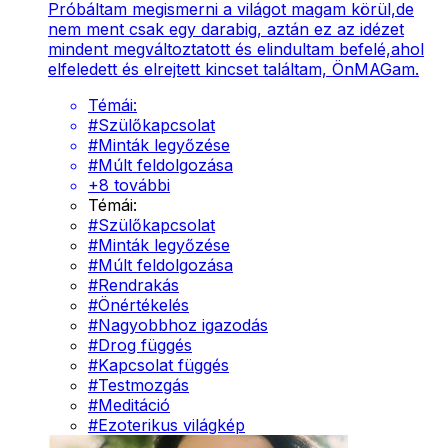
Próbáltam megismerni a világot magam körül,de
nem ment csak egy darabig, aztán ez az idézet
mindent megváltoztatott és elindultam befelé,ahol
elfeledett és elrejtett kincset találtam, ÖnMAGam.
Témái:
#
Szülőkapcsolat
#
Minták legyőzése
#
Múlt feldolgozása
+
8
további
Témái:
#
Szülőkapcsolat
#
Minták legyőzése
#
Múlt feldolgozása
#
Rendrakás
#
Önértékelés
#
Nagyobbhoz igazodás
#
Drog függés
#
Kapcsolat függés
#
Testmozgás
#
Meditáció
#
Ezoterikus világkép