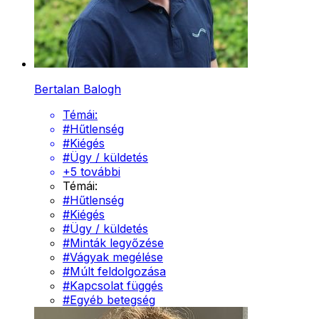
Bertalan Balogh
Témái:
#
Hűtlenség
#
Kiégés
#
Ügy / küldetés
+
5
további
Témái:
#
Hűtlenség
#
Kiégés
#
Ügy / küldetés
#
Minták legyőzése
#
Vágyak megélése
#
Múlt feldolgozása
#
Kapcsolat függés
#
Egyéb betegség