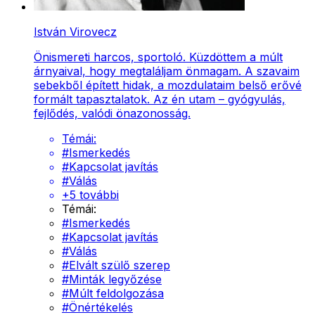
István Virovecz
Önismereti harcos, sportoló. Küzdöttem a múlt
árnyaival, hogy megtaláljam önmagam. A szavaim
sebekből épített hidak, a mozdulataim belső erővé
formált tapasztalatok. Az én utam – gyógyulás,
fejlődés, valódi önazonosság.
Témái:
#
Ismerkedés
#
Kapcsolat javítás
#
Válás
+
5
további
Témái:
#
Ismerkedés
#
Kapcsolat javítás
#
Válás
#
Elvált szülő szerep
#
Minták legyőzése
#
Múlt feldolgozása
#
Önértékelés