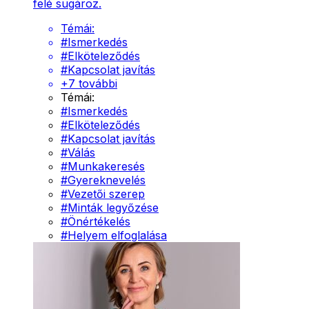
felé sugároz.
Témái:
#
Ismerkedés
#
Elköteleződés
#
Kapcsolat javítás
+
7
további
Témái:
#
Ismerkedés
#
Elköteleződés
#
Kapcsolat javítás
#
Válás
#
Munkakeresés
#
Gyereknevelés
#
Vezetői szerep
#
Minták legyőzése
#
Önértékelés
#
Helyem elfoglalása