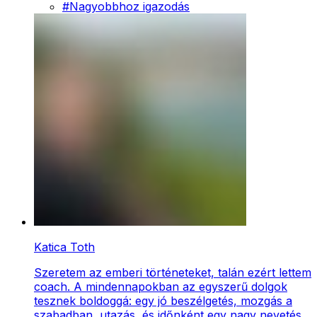
#
Nagyobbhoz igazodás
Katica Toth
Szeretem az emberi történeteket, talán ezért lettem
coach. A mindennapokban az egyszerű dolgok
tesznek boldoggá: egy jó beszélgetés, mozgás a
szabadban, utazás, és időnként egy nagy nevetés…