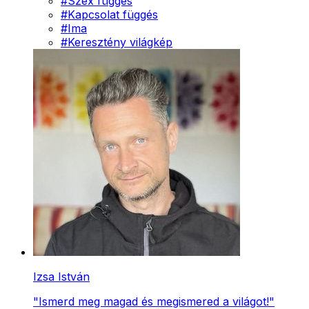
#
Szex függés
#
Kapcsolat függés
#
Ima
#
Keresztény világkép
Izsa István
"Ismerd meg magad és megismered a világot!"