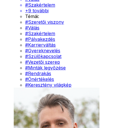
#
Szakértelem
+
9
további
Témái:
#
Szeretői viszony
#
Válás
#
Szakértelem
#
Pályakezdés
#
Karrierváltás
#
Gyereknevelés
#
Szülőkapcsolat
#
Vezetői szerep
#
Minták legyőzése
#
Rendrakás
#
Önértékelés
#
Keresztény világkép