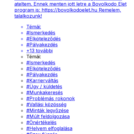
ateltem. Ennek menten jott letre a Bovolkodo Elet
program is: https://bovolkodoelet.hu Remelem,
talalkozunk!
Témái:
#
Ismerkedés
#
Elköteleződés
#
Pályakezdés
+
13
további
Témái:
#
Ismerkedés
#
Elköteleződés
#
Pályakezdés
#
Karrierváltás
#
Ügy / küldetés
#
Munkakeresés
#
Problémás rokonok
#
Vallási közösség
#
Minták legyőzése
#
Múlt feldolgozása
#
Önértékelés
#
Helyem elfoglalása