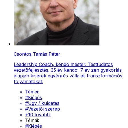
Csontos Tamás Péter
Leadership Coach, kendo mester. Testtudatos
vezetőfejlesztés. 35 év kendo, 7 év zen gyakorlás
alapján kísérek egyéni és vállalati transzformációs
folyamatokat.
Témái:
#
Kiégés
#
Ügy / küldetés
#
Vezetői szerep
+
10
további
Témái:
#
Kiégés