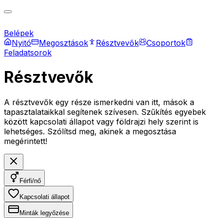
Belépek
Nyitó
Megosztások
Résztvevők
Csoportok
Feladatsorok
Résztvevők
A résztvevők egy része ismerkedni van itt, mások a
tapasztalataikkal segítenek szívesen. Szűkítés egyebek
között kapcsolati állapot vagy földrajzi hely szerint is
lehetséges. Szólítsd meg, akinek a megosztása
megérintett!
Férfi/nő
Kapcsolati állapot
Minták legyőzése