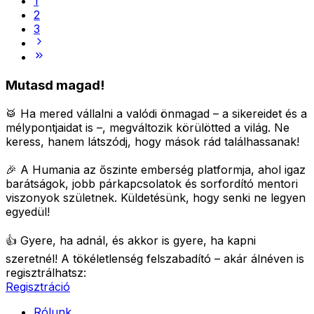
1
2
3
Mutasd magad!
🥁 Ha mered vállalni a valódi önmagad – a sikereidet és a
mélypontjaidat is –, megváltozik körülötted a világ.
Ne
keress, hanem látszódj, hogy mások rád találhassanak!
🎉 A Humania az őszinte emberség platformja, ahol igaz
barátságok, jobb párkapcsolatok és sorfordító mentori
viszonyok születnek.
Küldetésünk, hogy senki ne legyen
egyedül!
👍 Gyere, ha adnál, és akkor is gyere, ha kapni
szeretnél!
A tökéletlenség felszabadító – akár álnéven is
regisztrálhatsz:
Regisztráció
Rólunk