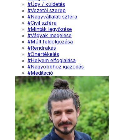
#
Ügy / küldetés
#
Vezetői szerep
#
Nagyvállalati szféra
#
Civil szféra
#
Minták legyőzése
#
Vágyak megélése
#
Múlt feldolgozása
#
Rendrakás
#
Önértékelés
#
Helyem elfoglalása
#
Nagyobbhoz igazodás
#
Meditáció