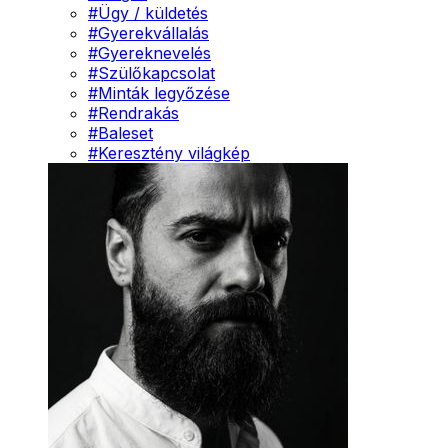
#
Ügy / küldetés
#
Gyerekvállalás
#
Gyereknevelés
#
Szülőkapcsolat
#
Minták legyőzése
#
Rendrakás
#
Baleset
#
Keresztény világkép