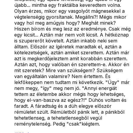
újabb... mintha egy fraktálba keveredtem volna.
Olyan érzes, mikor egy vasgolyót mágnesekkel a
végtelenségig gyorsítanak. Megállni?! Mégis mikor
vagy hol meg amúgyis hogy? Meghát minek?
Hiszen bírom és meg lesz az eredménye. Csak még
egy kicsit... Aztán már nem volt kicsit. A hétköznap
is szupererőt követelt. Aztán inkabb neki sem
álltam. Először az ígéretek maradtak el, aztán a
kötelezetségek, aztán amiket szerettem. Aztán már
azt is megkerdőjeleztem amit korabbán szerettem.
Aztán azt, hogy valóban én szerettem-e. Akkor én
mit szeretek? Mire van szükségem? Szükségem
van egyáltalán valamire? Nem értettem. És
lekfőkeppen nem tudtam mi következik. "Úgy" már
nem megy, "így" meg nem jó. "Annyi energiát
tettem az életembe akkor mégis hogy lehetséges,
hogy el-van-baszva az egész?!" Dühös voltam és
faradt. A fáradtság és a düh elegye először
rémületet szült. Rémületből pánik lett, a pánikból
tehetetlenseg, a tehetetlensegből vegül
reménytelenség. Pedig "csak"kiégtem.