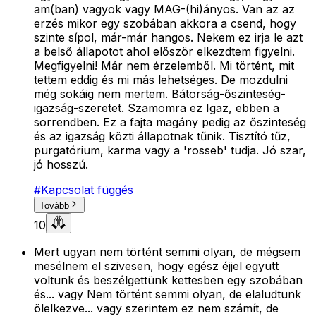
am(ban) vagyok vagy MAG-(hi)ányos. Van az az
erzés mikor egy szobában akkora a csend, hogy
szinte sípol, már-már hangos. Nekem ez irja le azt
a belső állapotot ahol először elkezdtem figyelni.
Megfigyelni! Már nem érzelemből. Mi történt, mit
tettem eddig és mi más lehetséges. De mozdulni
még sokáig nem mertem. Bátorság-őszinteség-
igazság-szeretet. Szamomra ez Igaz, ebben a
sorrendben. Ez a fajta magány pedig az őszinteség
és az igazság közti állapotnak tűnik. Tisztító tűz,
purgatórium, karma vagy a 'rosseb' tudja. Jó szar,
jó hosszú.
#
Kapcsolat függés
Tovább
10
Mert ugyan nem történt semmi olyan, de mégsem
mesélnem el szivesen, hogy egész éjjel együtt
voltunk és beszélgettünk kettesben egy szobában
és... vagy Nem történt semmi olyan, de elaludtunk
ölelkezve... vagy szerintem ez nem számít, de