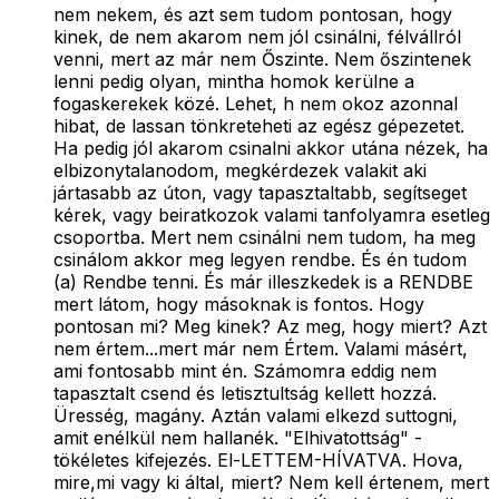
nem nekem, és azt sem tudom pontosan, hogy
kinek, de nem akarom nem jól csinálni, félvállról
venni, mert az már nem Őszinte. Nem őszintenek
lenni pedig olyan, mintha homok kerülne a
fogaskerekek közé. Lehet, h nem okoz azonnal
hibat, de lassan tönkreteheti az egész gépezetet.
Ha pedig jól akarom csinalni akkor utána nézek, ha
elbizonytalanodom, megkérdezek valakit aki
jártasabb az úton, vagy tapasztaltabb, segítseget
kérek, vagy beiratkozok valami tanfolyamra esetleg
csoportba. Mert nem csinálni nem tudom, ha meg
csinálom akkor meg legyen rendbe. És én tudom
(a) Rendbe tenni. És már illeszkedek is a RENDBE
mert látom, hogy másoknak is fontos. Hogy
pontosan mi? Meg kinek? Az meg, hogy miert? Azt
nem értem...mert már nem Értem. Valami másért,
ami fontosabb mint én. Számomra eddig nem
tapasztalt csend és letisztultság kellett hozzá.
Üresség, magány. Aztán valami elkezd suttogni,
amit enélkül nem hallanék. "Elhivatottság" -
tökéletes kifejezés. El-LETTEM-HÍVATVA. Hova,
mire,mi vagy ki által, miert? Nem kell értenem, mert