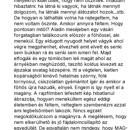
melyekről kiderültek, hogy nem őszinték. Imadtam
hibaztatni: ha látná ki vagyok, ha látnák mennyit
dolgozom, ha látnák mennyi áldozatot hozok...stb.
De hogyan is láthatták volna ha rejtegettem, ha
nem voltam őszinte. Amikor annyira féltem. Hogy
pontosan mitől? Aladin meséjeben egy vásári
forgatagban találkozunk először a főhőssel, aki
menekül. Egy eldugott nyugodt helyet vágyik ahol
végre megpihenhet, élvezheti amit elvett és senki
sem bukkan rá és senki sem ismeri fel. Majd
elfogják és egy tömlöcben leli magát ahol az
árnyékban meghúzódó, taszító koldus kivezeti az
éjszakai sivatag közepére. Itt a végtelen, kietlen
kopárságból kinövő hatalmas szörny, fölé
tornyosul, csiszolatlan gyémántot ígér és amikor a
főhős újra hazudik, elnyeli. Engem is így nyelt el a
magány. A rajzfilmben lefestett kép hibatlanul
ábrazolja, hogyan menekültem egész eddigi
életemben és féltem, rettegtem szembenézni azzal
ami legbelsőmben lakozik. Nincs egzakt
megokdókulcsom a magányra. A megélésem, hogy
nem elkerülhető és jó fájdalomcsillapító az
egyedüllét. De egyaltalán nem mindegy, hogy MAG-