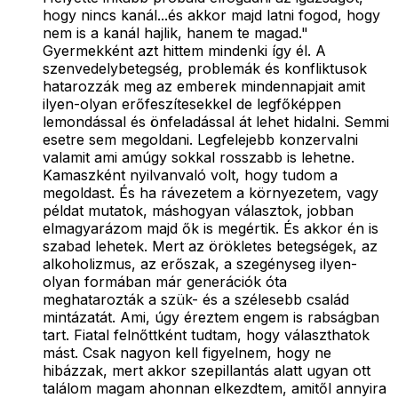
hogy nincs kanál...és akkor majd latni fogod, hogy
nem is a kanál hajlik, hanem te magad."
Gyermekként azt hittem mindenki így él. A
szenvedelybetegség, problemák és konfliktusok
hatarozzák meg az emberek mindennapjait amit
ilyen-olyan erőfeszítesekkel de legfőképpen
lemondással és önfeladással át lehet hidalni. Semmi
esetre sem megoldani. Legfelejebb konzervalni
valamit ami amúgy sokkal rosszabb is lehetne.
Kamaszként nyilvanvaló volt, hogy tudom a
megoldast. És ha rávezetem a környezetem, vagy
példat mutatok, máshogyan választok, jobban
elmagyarázom majd ők is megértik. És akkor én is
szabad lehetek. Mert az örökletes betegségek, az
alkoholizmus, az erőszak, a szegényseg ilyen-
olyan formában már generációk óta
meghatarozták a szük- és a szélesebb család
mintázatát. Ami, úgy éreztem engem is rabságban
tart. Fiatal felnőttként tudtam, hogy választhatok
mást. Csak nagyon kell figyelnem, hogy ne
hibázzak, mert akkor szepillantás alatt ugyan ott
találom magam ahonnan elkezdtem, amitől annyira