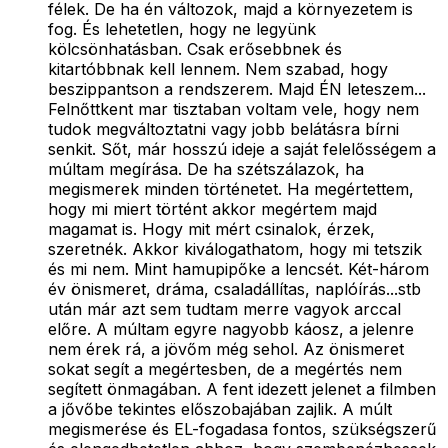
félek. De ha én változok, majd a környezetem is
fog. És lehetetlen, hogy ne legyünk
kölcsönhatásban. Csak erősebbnek és
kitartóbbnak kell lennem. Nem szabad, hogy
beszippantson a rendszerem. Majd ÉN leteszem...
Felnőttkent mar tisztaban voltam vele, hogy nem
tudok megváltoztatni vagy jobb belátásra bírni
senkit. Sőt, már hosszú ideje a saját felelősségem a
múltam megírása. De ha szétszálazok, ha
megismerek minden történetet. Ha megértettem,
hogy mi miert történt akkor megértem majd
magamat is. Hogy mit mért csinalok, érzek,
szeretnék. Akkor kiválogathatom, hogy mi tetszik
és mi nem. Mint hamupipőke a lencsét. Két-három
év önismeret, dráma, csaladállítas, naplóírás...stb
után már azt sem tudtam merre vagyok arccal
előre. A múltam egyre nagyobb káosz, a jelenre
nem érek rá, a jövőm még sehol. Az önismeret
sokat segít a megértesben, de a megértés nem
segített önmagában. A fent idezett jelenet a filmben
a jővőbe tekintes előszobajában zajlik. A múlt
megismerése és EL-fogadasa fontos, szükségszerű