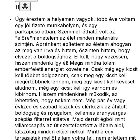
11
Úgy éreztem a helyemen vagyok, több éve voltam
egy jól fizető munkahelyen, és egy
párkapcsolatban. Szemmel látható volt az
"előre"menetelem az élet minden materiális
szintjén. Apránkent építettem az életem ahogyan
az meg van írva és hittem, őszinten hittem, hogy
elvezet a boldogsághoz. El kell, hogy vezessen,
hiszen mindenki így él! Mégis mintha tőlem
emberfeletti energiat követelne. Csak még egy kicsit
kell többet dolgoznom, csak meg egy kicsit kell
megértőbbnek lennem, még egy kicsit kell keveset
aludnom, még egy kicsit kell így várnom és
kibírnom. Hiszem mindenkinek működik, az
lehetetlen, hogy nekem nem. Még pár év vagy
évtized és szabad leszek és elérkezik az áhított
boldogság és nyugalom, kellemes aranysárgás-
szépiás filterrel átitatva. Majd derült égből mint
villámcsapás az út szertefoszlott a lábam alol,
látszólag minden előjel nélkül. Mintha egy
társasjáték mellől áltam volna fel, nem értettem mit