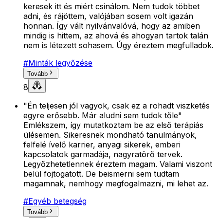
keresek itt és miért csinálom. Nem tudok többet
adni, és rájöttem, valójában sosem volt igazán
honnan. Így vált nyilvánvalóvá, hogy az amiben
mindig is hittem, az ahová és ahogyan tartok talán
nem is létezett sohasem. Úgy éreztem megfulladok.
#
Minták legyőzése
Tovább
8
"Én teljesen jól vagyok, csak ez a rohadt viszketés
egyre erősebb. Már aludni sem tudok tőle"
Emlékszem, így mutatkoztam be az első terápiás
ülésemen. Sikeresnek mondható tanulmányok,
felfelé ívelő karrier, anyagi sikerek, emberi
kapcsolatok garmadája, nagyratörő tervek.
Legyőzhetetlennek éreztem magam. Valami viszont
belül fojtogatott. De beismerni sem tudtam
magamnak, nemhogy megfogalmazni, mi lehet az.
#
Egyéb betegség
Tovább