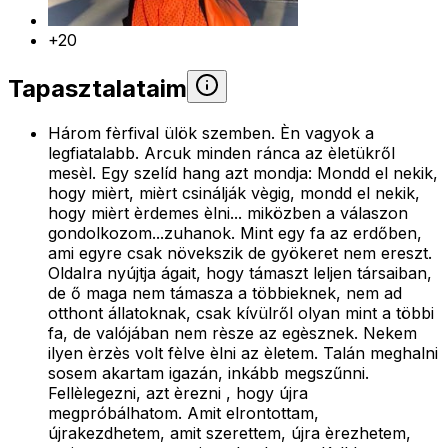
+20
Tapasztalataim
Három fèrfival ülök szemben. Èn vagyok a
legfiatalabb. Arcuk minden ránca az èletükről
mesèl. Egy szelíd hang azt mondja: Mondd el nekik,
hogy mièrt, mièrt csinálják vègig, mondd el nekik,
hogy mièrt èrdemes èlni... miközben a válaszon
gondolkozom...zuhanok. Mint egy fa az erdőben,
ami egyre csak növekszik de gyökeret nem ereszt.
Oldalra nyújtja ágait, hogy támaszt leljen társaiban,
de ő maga nem támasza a többieknek, nem ad
otthont állatoknak, csak kívülről olyan mint a többi
fa, de valójában nem rèsze az egèsznek. Nekem
ilyen èrzès volt fèlve èlni az èletem. Talán meghalni
sosem akartam igazán, inkább megszűnni.
Fellèlegezni, azt èrezni , hogy újra
megpróbálhatom. Amit elrontottam,
újrakezdhetem, amit szerettem, újra èrezhetem,