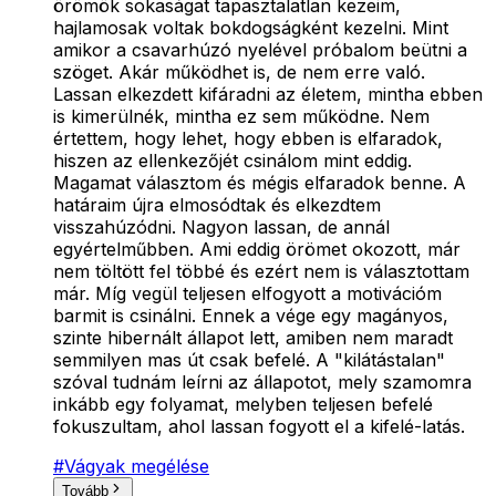
örömök sokaságat tapasztalatlan kezeim,
hajlamosak voltak bokdogságként kezelni. Mint
amikor a csavarhúzó nyelével próbalom beütni a
szöget. Akár működhet is, de nem erre való.
Lassan elkezdett kifáradni az életem, mintha ebben
is kimerülnék, mintha ez sem működne. Nem
értettem, hogy lehet, hogy ebben is elfaradok,
hiszen az ellenkezőjét csinálom mint eddig.
Magamat választom és mégis elfaradok benne. A
határaim újra elmosódtak és elkezdtem
visszahúzódni. Nagyon lassan, de annál
egyértelműbben. Ami eddig örömet okozott, már
nem töltött fel többé és ezért nem is választottam
már. Míg vegül teljesen elfogyott a motivációm
barmit is csinálni. Ennek a vége egy magányos,
szinte hibernált állapot lett, amiben nem maradt
semmilyen mas út csak befelé. A "kilátástalan"
szóval tudnám leírni az állapotot, mely szamomra
inkább egy folyamat, melyben teljesen befelé
fokuszultam, ahol lassan fogyott el a kifelé-latás.
#
Vágyak megélése
Tovább