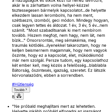
a hazugságok és titkok közt túl nehéz lavírozni,
akár le is zárhattam volna hellyel-közzel
tisztessegesen bármelyik kapcsolatot...de helyette
elkezdem lassan lerombolni, ha nem ment,
szétbaszni, izomból, geci módon. Mindegy hogyan,
csak legyen tettes és áldozat. 1 év, 3 év, 5 év...nem
számít. "Most szabadítsanak ki mert nembírom
tovább. Hiszem megfojt, nem hagy, nem lát, nem
bízik..." Önsorsrontás, meg sémakémia, meg
traumás kötődés...ilyenekkel takaroztam, hogy ne
kelljen beismernem magamnak, hogy nem vagyok
őszinte, hogy ez a kapcsolat, élet, működésmód
már nem szolgál. Persze tudom, egy kapcsolathoz
két ember kell, meg közös a felelősség...blablabla
Bátorság, őszintesés, igazság, szeretet. Ez látszik
körvonalazódni, ebben a sorrendben.
#
Hűtlenség
Tovább
8
"Ne próbald meghajlítani mert az lehetetlen.
Helyette inkább próbáld elfogadni az igazságot,