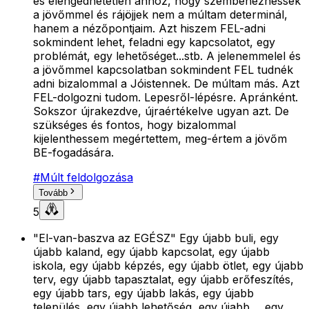
és elengedhetetlen ahhoz, hogy szembenézhessek
a jövőmmel és rájöjjek nem a múltam determinál,
hanem a nézőpontjaim. Azt hiszem FEL-adni
sokmindent lehet, feladni egy kapcsolatot, egy
problémát, egy lehetőséget...stb. A jelenemmelel és
a jövőmmel kapcsolatban sokmindent FEL tudnék
adni bizalommal a Jóistennek. De múltam más. Azt
FEL-dolgozni tudom. Lepesről-lépésre. Apránként.
Sokszor újrakezdve, újraértékelve ugyan azt. De
szükséges és fontos, hogy bizalommal
kijelenthessem megértettem, meg-értem a jövőm
BE-fogadására.
#
Múlt feldolgozása
Tovább
5
"El-van-baszva az EGÉSZ" Egy újabb buli, egy
újabb kaland, egy újabb kapcsolat, egy újabb
iskola, egy újabb képzés, egy újabb ötlet, egy újabb
terv, egy újabb tapasztalat, egy újabb erőfeszítés,
egy újabb tars, egy újabb lakás, egy újabb
település, egy újabb lehetőség, egy újabb ... egy