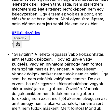
jelenetnek kell legyen tanulsága. Nem szeretnèm
megfejteni az èlet èrtelmèt, legfőkèppen nem egy
bejegyzèsben. Úgy èrzem ez volt az a pont, ahol
először talajt èrt a lábam. Ahol olyan útra lèptem,
amin előttem nem járt senki. Nekem ez az èlet.
#
Elköteleződés
Tovább
1
"Gravitálni" A lehető legpasszívabb kölcsönhatás
amit el tudok képzelni. Hogy ez ügy-e vagy
küldetés, vagy én hívhatom bárhogy nem fontos,
nem számít mert az hív engem. A megélésem:
Vannak dolgok amiket nem tudok nem csinálni. Úgy
sem, ha nem csinálok valójában semmit. De azt
érzem, ha már egyszer kölcsönhatásban vagyok
akkor csináljam a legjobban. Őszintén. Vannak
dolgok amikben nem tudok nem a legjobbra
törekedni, nem azert mert jól akarom elvégezni azt
amit amúgy nem is akarva csinálok, hanem azért
mert nem tudok másként. Mert fontos! Mondjuk