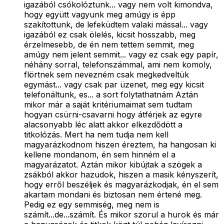
igazából csókolóztunk... vagy nem volt kimondva,
hogy együtt vagyunk meg amúgy is épp
szakítottunk, de lefeküdtem valaki mással... vagy
igazából ez csak ölelés, kicsit hosszabb, meg
érzelmesebb, de én nem tettem semmit, meg
amúgy nem jelent semmit... vagy ez csak egy papír,
néhány sorral, telefonszámmal, ami nem komoly,
flörtnek sem nevezném csak megkedveltük
egymást... vagy csak par üzenet, meg egy kicsit
telefonáltunk, es... a sort folytathatnám Aztán
mikor már a saját kritériumaimat sem tudtam
hogyan csürni-csavarni hogy átférjek az egyre
alacsonyabb léc alatt akkor elkezdődött a
titkolózás. Mert ha nem tudja nem kell
magyarázkodnom hiszen éreztem, ha hangosan ki
kellene mondanom, én sem hinném el a
magyarázatot. Aztán mikor kibújtak a szögek a
zsákból akkor hazudok, hiszen a masik kényszerít,
hogy erről beszéljek és magyarázkodjak, én el sem
akartam mondani és biztosan nem értené meg.
Pedig ez egy semmiség, meg nem is
számít...de...számít. És mikor szorul a hurok és már