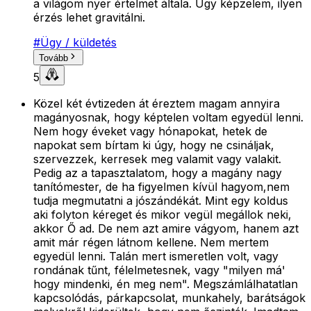
a világom nyer értelmet általa. Úgy képzelem, ilyen
érzés lehet gravitálni.
#
Ügy / küldetés
Tovább
5
Közel két évtizeden át éreztem magam annyira
magányosnak, hogy képtelen voltam egyedül lenni.
Nem hogy éveket vagy hónapokat, hetek de
napokat sem bírtam ki úgy, hogy ne csináljak,
szervezzek, kerresek meg valamit vagy valakit.
Pedig az a tapasztalatom, hogy a magány nagy
tanítómester, de ha figyelmen kívül hagyom,nem
tudja megmutatni a jószándékát. Mint egy koldus
aki folyton kéreget és mikor vegül megállok neki,
akkor Ő ad. De nem azt amire vágyom, hanem azt
amit már régen látnom kellene. Nem mertem
egyedül lenni. Talán mert ismeretlen volt, vagy
rondának tűnt, félelmetesnek, vagy "milyen má'
hogy mindenki, én meg nem". Megszámlálhatatlan
kapcsolódás, párkapcsolat, munkahely, barátságok