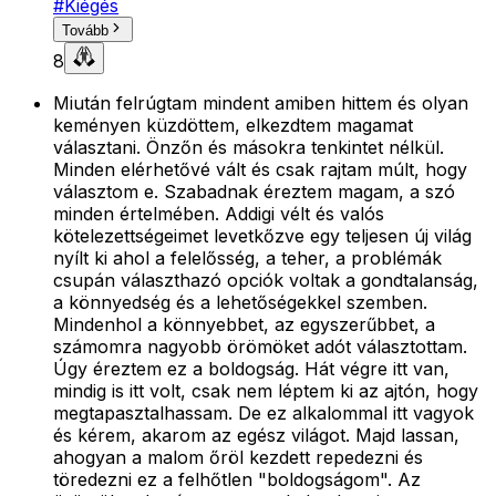
#
Kiégés
Tovább
8
Miután felrúgtam mindent amiben hittem és olyan
keményen küzdöttem, elkezdtem magamat
választani. Önzőn és másokra tenkintet nélkül.
Minden elérhetővé vált és csak rajtam múlt, hogy
választom e. Szabadnak éreztem magam, a szó
minden értelmében. Addigi vélt és valós
kötelezettségeimet levetkőzve egy teljesen új világ
nyílt ki ahol a felelősség, a teher, a problémák
csupán választhazó opciók voltak a gondtalanság,
a könnyedség és a lehetőségekkel szemben.
Mindenhol a könnyebbet, az egyszerűbbet, a
számomra nagyobb örömöket adót választottam.
Úgy éreztem ez a boldogság. Hát végre itt van,
mindig is itt volt, csak nem léptem ki az ajtón, hogy
megtapasztalhassam. De ez alkalommal itt vagyok
és kérem, akarom az egész világot. Majd lassan,
ahogyan a malom őröl kezdett repedezni és
töredezni ez a felhőtlen "boldogságom". Az