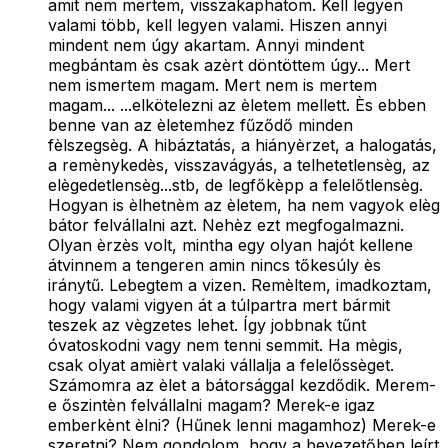
amit nem mertem, visszakaphatom. Kell legyen
valami több, kell legyen valami. Hiszen annyi
mindent nem úgy akartam. Annyi mindent
megbántam ès csak azèrt döntöttem úgy... Mert
nem ismertem magam. Mert nem is mertem
magam... ...elkötelezni az èletem mellett. Ès ebben
benne van az èletemhez fűződő minden
fèlszegsèg. A hibáztatás, a hiányèrzet, a halogatás,
a remènykedès, visszavágyás, a telhetetlensèg, az
elègedetlensèg...stb, de legfőkèpp a felelőtlensèg.
Hogyan is èlhetnèm az èletem, ha nem vagyok elèg
bátor felvállalni azt. Nehèz ezt megfogalmazni.
Olyan èrzès volt, mintha egy olyan hajót kellene
átvinnem a tengeren amin nincs tőkesúly ès
iránytű. Lebegtem a vizen. Remèltem, imadkoztam,
hogy valami vigyen át a túlpartra mert bármit
teszek az vègzetes lehet. Így jobbnak tűnt
óvatoskodni vagy nem tenni semmit. Ha mègis,
csak olyat amièrt valaki vállalja a felelőssèget.
Számomra az èlet a bátorsággal kezdődik. Merem-
e őszintèn felvállalni magam? Merek-e igaz
emberkènt èlni? (Hűnek lenni magamhoz) Merek-e
szeretni? Nem gondolom, hogy a bevezetőben leírt