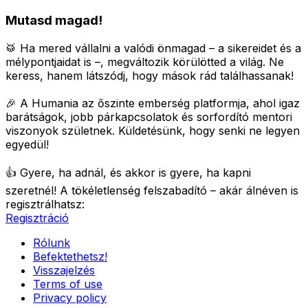
Mutasd magad!
🥁 Ha mered vállalni a valódi önmagad – a sikereidet és a
mélypontjaidat is –, megváltozik körülötted a világ.
Ne
keress, hanem látszódj, hogy mások rád találhassanak!
🎉 A Humania az őszinte emberség platformja, ahol igaz
barátságok, jobb párkapcsolatok és sorfordító mentori
viszonyok születnek.
Küldetésünk, hogy senki ne legyen
egyedül!
👍 Gyere, ha adnál, és akkor is gyere, ha kapni
szeretnél!
A tökéletlenség felszabadító – akár álnéven is
regisztrálhatsz:
Regisztráció
Rólunk
Befektethetsz!
Visszajelzés
Terms of use
Privacy policy