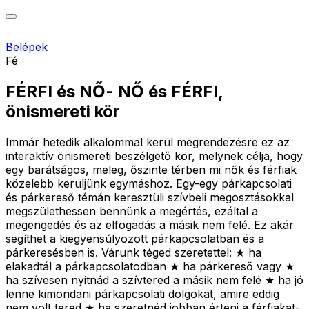
Belépek
Fé
FÉRFI és NŐ- NŐ és FÉRFI,
önismereti kör
Immár hetedik alkalommal kerül megrendezésre ez az
interaktív önismereti beszélgető kör, melynek célja, hogy
egy barátságos, meleg, őszinte térben mi nők és férfiak
közelebb kerüljünk egymáshoz. Egy-egy párkapcsolati
és párkereső témán keresztüli szívbeli megosztásokkal
megszülethessen bennünk a megértés, ezáltal a
megengedés és az elfogadás a másik nem felé. Ez akár
segíthet a kiegyensúlyozott párkapcsolatban és a
párkeresésben is. Várunk téged szeretettel: ★ ha
elakadtál a párkapcsolatodban ★ ha párkereső vagy ★
ha szívesen nyitnád a szívtered a másik nem felé ★ ha jó
lenne kimondani párkapcsolati dolgokat, amire eddig
nem volt tered ★ ha szeretnéd jobban érteni a férfiakat-