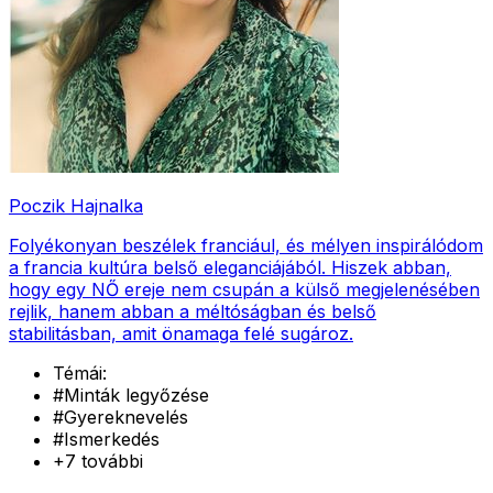
Poczik Hajnalka
Folyékonyan beszélek franciául, és mélyen inspirálódom
a francia kultúra belső eleganciájából. Hiszek abban,
hogy egy NŐ ereje nem csupán a külső megjelenésében
rejlik, hanem abban a méltóságban és belső
stabilitásban, amit önamaga felé sugároz.
Témái:
#
Minták legyőzése
#
Gyereknevelés
#
Ismerkedés
+
7
további