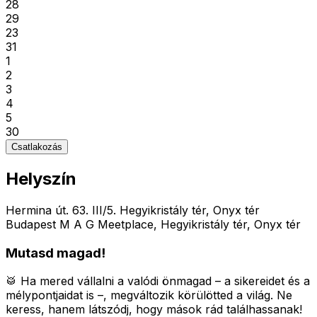
28
29
23
31
1
2
3
4
5
30
Csatlakozás
Helyszín
Hermina út. 63. III/5. Hegyikristály tér, Onyx tér
Budapest M A G Meetplace, Hegyikristály tér, Onyx tér
Mutasd magad!
🥁 Ha mered vállalni a valódi önmagad – a sikereidet és a
mélypontjaidat is –, megváltozik körülötted a világ.
Ne
keress, hanem látszódj, hogy mások rád találhassanak!