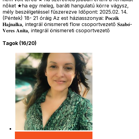
nőket ★ha egy meleg, baráti hangulatú körre vágysz,
mély beszélgetéssel fűszerezve Időpont: 2025.02. 14.
(Péntek) 18- 21 óráig Az est háziasszonyai: 𝐏𝐨𝐜𝐳𝐢𝐤
𝐇𝐚𝐣𝐧𝐚𝐥𝐤𝐚, integrál önismereti flow csoportvezető 𝐒𝐳𝐚𝐛𝐨́-
𝐕𝐞𝐫𝐞𝐬 𝐀𝐧𝐢𝐭𝐚, integrál önismereti csoportvezető
Tagok (16/20)