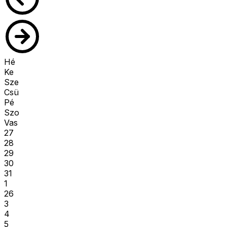
Hé
Ke
Sze
Csü
Pé
Szo
Vas
27
28
29
30
31
1
26
3
4
5