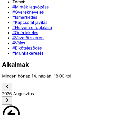
Témái:
#
Minták legyőzése
#
Gyereknevelés
#
Ismerkedés
#
Kapcsolat javítás
#
Helyem elfoglalása
#
Önértékelés
#
Vezetői szerep
#
Válás
#
Elköteleződés
#
Munkakeresés
Alkalmak
Minden hónap 14. napján, 18:00-tól
2026
Augusztus