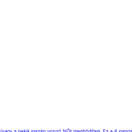
s/vagy a nekik igazán vonzó NŐt meghódítani. Ez a 4 napo