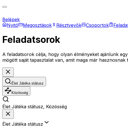
Belépek
Nyitó
Megosztások
Résztvevők
Csoportok
Felada
Feladatsorok
A feladatsorok célja, hogy olyan élményeket ajánlunk egym
mögött saját tapasztalat van, amit maga már hasznosnak t
Élet Játéka státusz
Közösség
Élet Játéka státusz, Közösség
Élet Játéka státusz