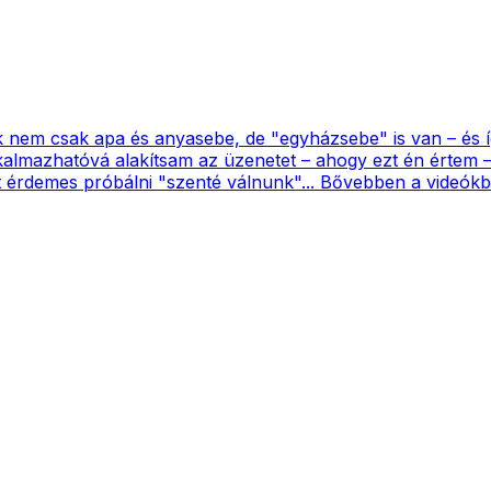
m csak apa és anyasebe, de "egyházsebe" is van – és így 
almazhatóvá alakítsam az üzenetet – ahogy ezt én értem –
sőt érdemes próbálni "szenté válnunk"... Bővebben a videókb