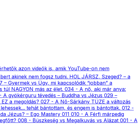
érhetők azon videók is, amik YouTube-on nem
 embert akinek nem fogsz tudni. HOL JÁRSZ, Szeged? – a
037 – Gyermek vs Ügy, mi kapcsolódik “jobban” a
 és túl NAGYON más az élet. 034 - A nő, aki már anya:
- A gyökérguru tévedés – Buddha vs Jézus 029 –
ogy EZ a megoldás? 027 - A Nő-Sárkány TÜZE a változás
lehessek... tehát bántottam, és engem is bántottak. 012 -
csoda Jézus? – Ego Mastery 011 010 - A Férfi márpedig
megfőtt? 008 - Büszkeség vs Megalkuvás vs Alázat 001 - A