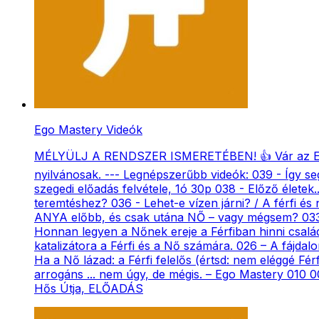
Ego Mastery Videók
MÉLYÜLJ A RENDSZER ISMERETÉBEN! 👍 Vár az Ego Ma
nyilvánosak. --- Legnépszerűbb videók: 039 - Így se
szegedi előadás felvétele, 1ó 30p 038 - Előző életek
teremtéshez? 036 - Lehet-e vízen járni? / A férfi és
ANYA előbb, és csak utána NŐ – vagy mégsem? 033 -
Honnan legyen a Nőnek ereje a Férfiban hinni csalá
katalizátora a Férfi és a Nő számára. 026 – A fájdal
Ha a Nő lázad: a Férfi felelős (értsd: nem eléggé Fér
arrogáns ... nem úgy, de mégis. – Ego Mastery 010 
Hős Útja, ELŐADÁS