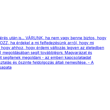
 érés után is... VÁRUNK, ha nem vagy benne biztos, hogy
KOZZ, ha érdekel a mi felfedezésünk arról, hogy mi
, hogy ahhoz, hogy érdemi változás legyen az életedben
(2) megoldásában segít továbblépni. Magyarázat és
ait segítenek megoldani - az emberi kapcsolataidat
talás és őszinte feldolgozás általi nemesítése. - A
sapata