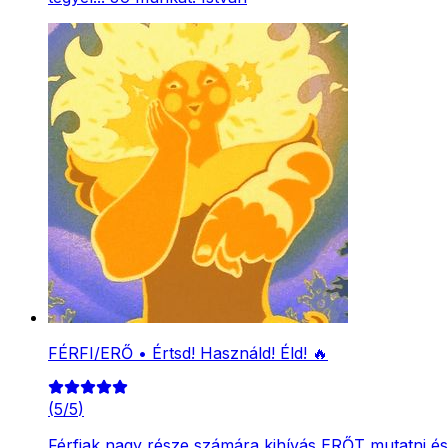
FÉRFI/ERŐ • Értsd! Használd! Éld! 🔥
(
5
/
5
)
Férfiak nagy része számára kihívás ERŐT mutatni é