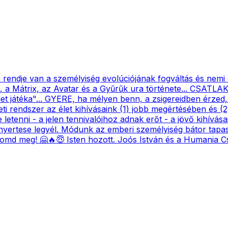
rendje van a személyiség evolúciójának fogváltás és nemi
, a Mátrix, az Avatar és a Gyűrűk ura története... CSATLA
et játéka"... GYERE, ha mélyen benn, a zsigereidben érzed
eti rendszer az élet kihívásaink (1) jobb megértésében és 
letenni - a jelen tennivalóihoz adnak erőt - a jövő kihívás
nyertese legyél. Módunk az emberi személyiség bátor tapasz
 meg! 🤗🔥😇 Isten hozott. Joós István és a Humania C