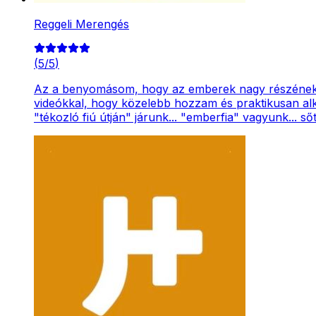
Reggeli Merengés
(
5
/
5
)
Az a benyomásom, hogy az emberek nagy részének ne
videókkal, hogy közelebb hozzam és praktikusan alk
"tékozló fiú útján" járunk... "emberfia" vagyunk... 