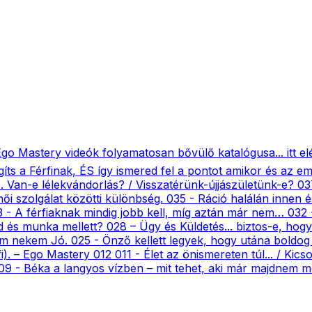
stery videók folyamatosan bővülő katalógusa... itt el
gíts a Férfinak, ÉS így ismered fel a pontot amikor és az
... Van-e lélekvándorlás? / Visszatérünk-újjászületünk-e? 
 női szolgálat közötti különbség. 035 - Ráció halálán innen
 A férfiaknak mindig jobb kell, míg aztán már nem… 032 
d és munka mellett? 028 – Ügy és Küldetés... biztos-e, h
om nekem Jó. 025 - Önző kellett legyek, hogy utána boldog 
fi). – Ego Mastery 012 011 - Élet az önismereten túl... / Ki
009 - Béka a langyos vízben – mit tehet, aki már majdnem 