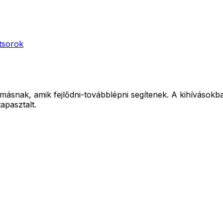
tsorok
ásnak, amik fejlődni-továbblépni segítenek. A kihívásokban
apasztalt.