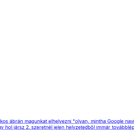
 ábrán magunkat elhelyezni "olyan, mintha Google navig
y hol jársz 2. szeretnél jelen helyzetedből immár továbblép