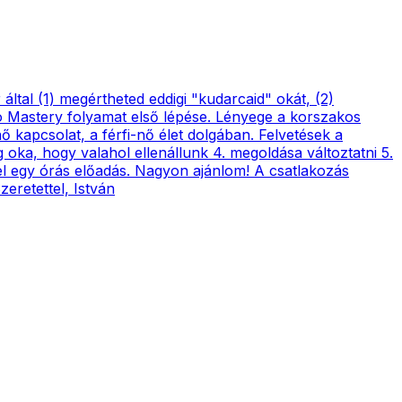
al (1) megértheted eddigi "kudarcaid" okát, (2)
o Mastery folyamat első lépése. Lényege a korszakos
ő kapcsolat, a férfi-nő élet dolgában. Felvetések a
g oka, hogy valahol ellenállunk 4. megoldása változtatni 5.
zel egy órás előadás. Nagyon ajánlom! A csatlakozás
eretettel, István