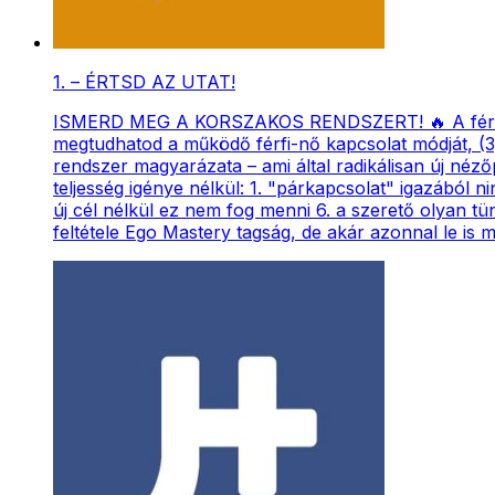
1. – ÉRTSD AZ UTAT!
ISMERD MEG A KORSZAKOS RENDSZERT! 🔥 A férfi és n
megtudhatod a működő férfi-nő kapcsolat módját, (3
rendszer magyarázata – ami által radikálisan új néző
teljesség igénye nélkül: 1. "párkapcsolat" igazából n
új cél nélkül ez nem fog menni 6. a szerető olyan t
feltétele Ego Mastery tagság, de akár azonnal le is 