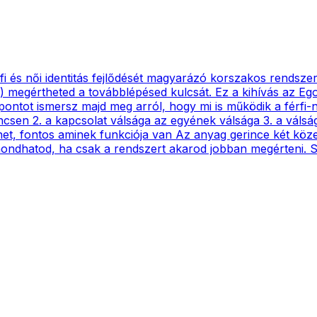
ői identitás fejlődését magyarázó korszakos rendszer ált
) megértheted a továbblépésed kulcsát. Ez a kihívás az Eg
pontot ismersz majd meg arról, hogy mi is működik a férfi-n
incsen 2. a kapcsolat válsága az egyének válsága 3. a válsá
ünet, fontos aminek funkciója van Az anyag gerince két kö
mondhatod, ha csak a rendszert akarod jobban megérteni. Sz