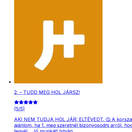
2. – TUDD MEG HOL JÁRSZ!
(
5
/
5
)
AKI NEM TUDJA HOL JÁR: ELTÉVEDT. 🤔 A korszakos
ajánlom, ha 1. meg szeretnél bizonyosodni arról, hog
tegyél... Jó munkát! István