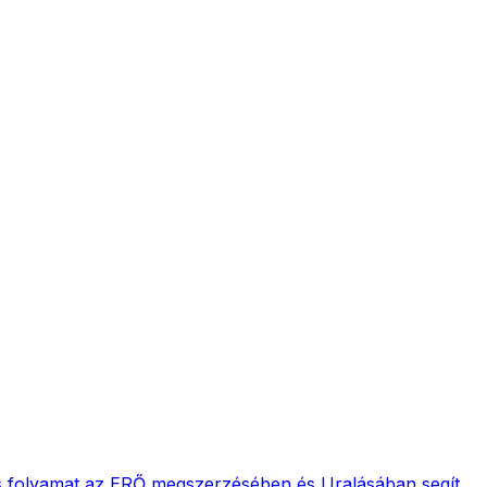
s folyamat az ERŐ megszerzésében és Uralásában segít...