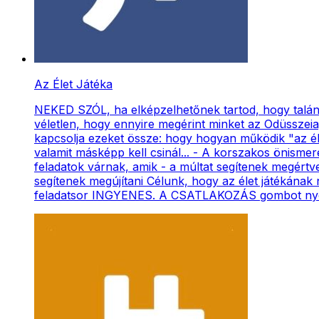
Az Élet Játéka
NEKED SZÓL, ha elképzelhetőnek tartod, hogy talán 
véletlen, hogy ennyire megérint minket az Odüsszeia
kapcsolja ezeket össze: hogy hogyan működik "az él
valamit másképp kell csinál... - A korszakos önismer
feladatok várnak, amik - a múltat segítenek megértve 
segítenek megújítani Célunk, hogy az élet játékának 
feladatsor INGYENES. A CSATLAKOZÁS gombot nyomd