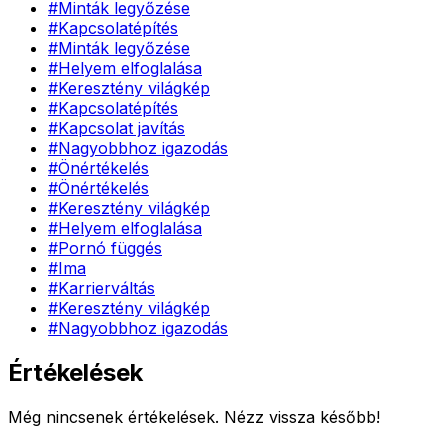
#
Minták legyőzése
#
Kapcsolatépítés
#
Minták legyőzése
#
Helyem elfoglalása
#
Keresztény világkép
#
Kapcsolatépítés
#
Kapcsolat javítás
#
Nagyobbhoz igazodás
#
Önértékelés
#
Önértékelés
#
Keresztény világkép
#
Helyem elfoglalása
#
Pornó függés
#
Ima
#
Karrierváltás
#
Keresztény világkép
#
Nagyobbhoz igazodás
Értékelések
Még nincsenek értékelések. Nézz vissza később!