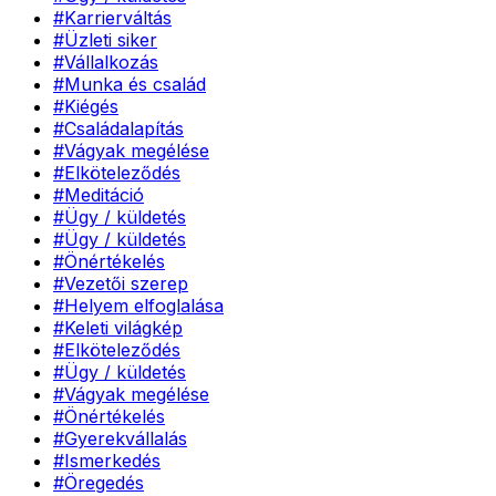
#
Karrierváltás
#
Üzleti siker
#
Vállalkozás
#
Munka és család
#
Kiégés
#
Családalapítás
#
Vágyak megélése
#
Elköteleződés
#
Meditáció
#
Ügy / küldetés
#
Ügy / küldetés
#
Önértékelés
#
Vezetői szerep
#
Helyem elfoglalása
#
Keleti világkép
#
Elköteleződés
#
Ügy / küldetés
#
Vágyak megélése
#
Önértékelés
#
Gyerekvállalás
#
Ismerkedés
#
Öregedés