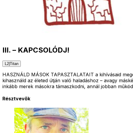
III. – KAPCSOLÓDJ!
L
2
|
Titan
HASZNÁLD MÁSOK TAPASZTALATAIT a kihívásaid megoldásáh
kihasználd az életed útján való haladáshoz – avagy más
inkább merek másokra támaszkodni, annál jobban működik a
Résztvevők