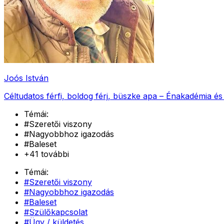
Joós István
Céltudatos férfi, boldog férj, büszke apa – Énakadémia és
Témái:
#
Szeretői viszony
#
Nagyobbhoz igazodás
#
Baleset
+
41
további
Témái:
#
Szeretői viszony
#
Nagyobbhoz igazodás
#
Baleset
#
Szülőkapcsolat
#
Ügy / küldetés