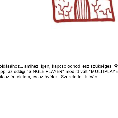
oz... amihez, igen, kapcsolódnod lesz szükséges. 🤗 Ez
képp: az eddigi "SINGLE PLAYER" mód itt vált "MULTIPLAY
z én életem, és az övék is. Szeretettel, István