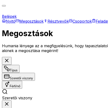
Belépek
Nyitó
Megosztások
Résztvevők
Csoportok
Felada
Megosztások
Humania lényege az a megfigyelésünk, hogy tapasztalatok
akinek a megosztása megérint!
Típus
Szeretői viszony
Férfi/nő
Szeretői viszony