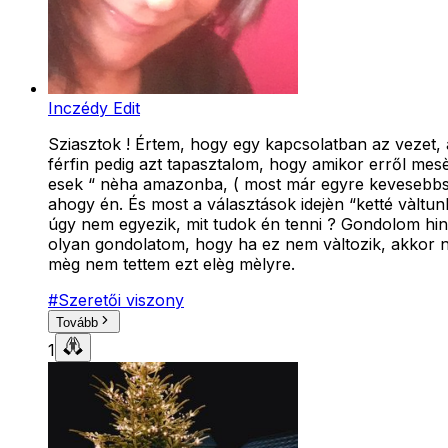
Inczédy Edit
Sziasztok ! Értem, hogy egy kapcsolatban az vezet,
férfin pedig azt tapasztalom, hogy amikor erről mesè
esek “ nèha amazonba, ( most már egyre kevesebbsze
ahogy én. És most a választások idejèn “ketté vàltu
úgy nem egyezik, mit tudok én tenni ? Gondolom hi
olyan gondolatom, hogy ha ez nem vàltozik, akkor n
mèg nem tettem ezt elèg mèlyre.
#
Szeretői viszony
Tovább
1