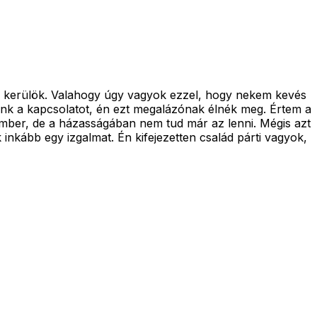
be kerülök. Valahogy úgy vagyok ezzel, hogy nekem kevés
nunk a kapcsolatot, én ezt megalázónak élnék meg. Értem a
z ember, de a házasságában nem tud már az lenni. Mégis azt
nkább egy izgalmat. Én kifejezetten család párti vagyok,