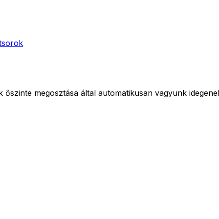
tsorok
 őszinte megosztása által automatikusan vagyunk idegenek 