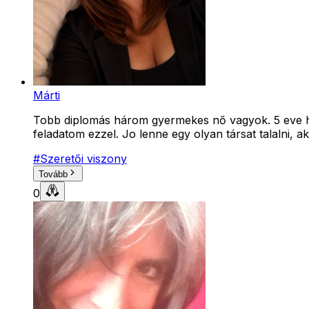
Márti
Tobb diplomás három gyermekes nő vagyok. 5 eve har
feladatom ezzel. Jo lenne egy olyan társat talalni, a
#
Szeretői viszony
Tovább
0