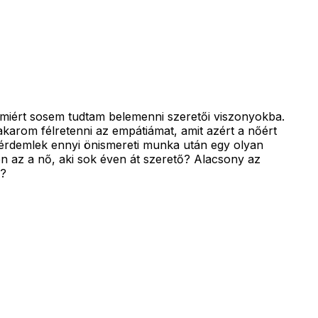
amiért sosem tudtam belemenni szeretői viszonyokba.
arom félretenni az empátiámat, amit azért a nőért
gérdemlek ennyi önismereti munka után egy olyan
n az a nő, aki sok éven át szerető? Alacsony az
i?