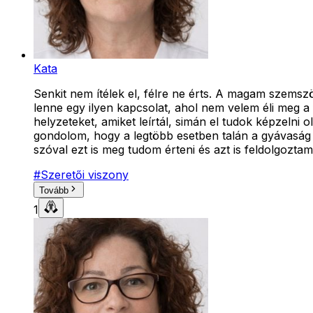
Kata
Senkit nem ítélek el, félre ne érts. A magam szems
lenne egy ilyen kapcsolat, ahol nem velem éli meg a
helyzeteket, amiket leírtál, simán el tudok képzelni
gondolom, hogy a legtöbb esetben talán a gyávaság 
szóval ezt is meg tudom érteni és azt is feldolgozt
#
Szeretői viszony
Tovább
1