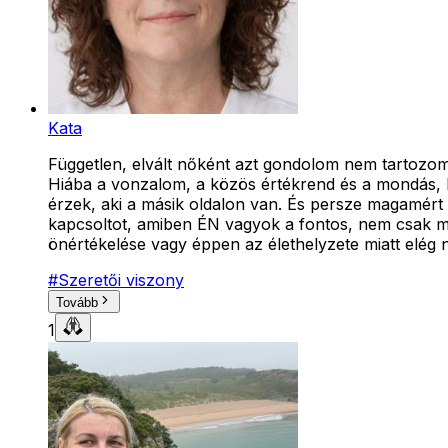
Kata
Független, elvált nőként azt gondolom nem tartozo
Hiába a vonzalom, a közös értékrend és a mondás, h
érzek, aki a másik oldalon van. És persze magamér
kapcsoltot, amiben ÉN vagyok a fontos, nem csak má
önértékelése vagy éppen az élethelyzete miatt elég 
#
Szeretői viszony
Tovább
1