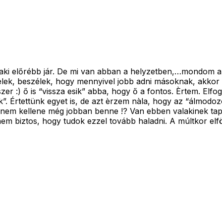
 aki előrébb jár. De mi van abban a helyzetben,…mondom a
lek, beszélek, hogy mennyivel jobb adni másoknak, akkor ez
r :) ő is “vissza esik” abba, hogy ő a fontos. Èrtem. El
nk”. Értettünk egyet is, de azt èrzem nàla, hogy az “álmo
nnem kellene még jobban benne !? Van ebben valakinek tap
em biztos, hogy tudok ezzel tovább haladni. A múltkor elf