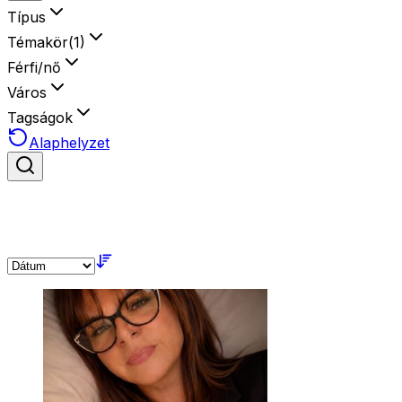
Típus
Témakör
(
1
)
Férfi/nő
Város
Tagságok
Alaphelyzet