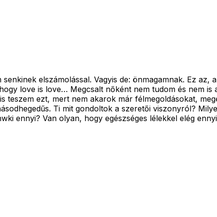
m senkinek elszámolással. Vagyis de: önmagamnak. Ez az, 
ogy love is love… Megcsalt nőként nem tudom és nem is ak
t is teszem ezt, mert nem akarok már félmegoldásokat, me
sodhegedűs. Ti mit gondoltok a szeretői viszonyról? Milye
nwki ennyi? Van olyan, hogy egészséges lélekkel elég enny