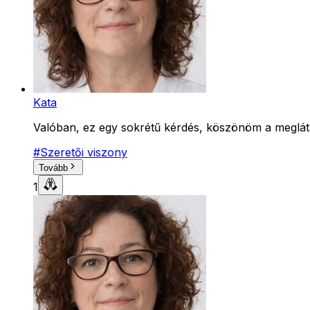
Kata
Valóban, ez egy sokrétű kérdés, köszönöm a meglátás
#
Szeretői viszony
Tovább
1