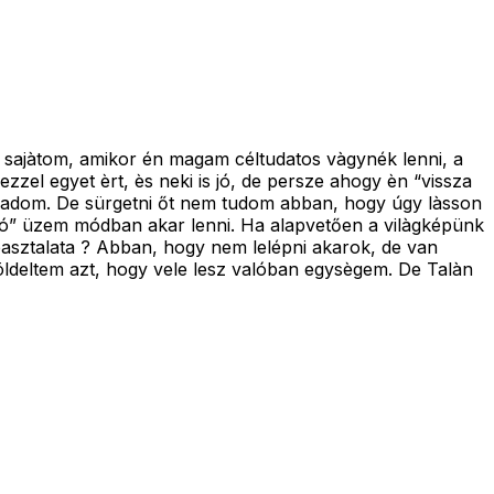
 sajàtom, amikor én magam céltudatos vàgynék lenni, a
zel egyet èrt, ès neki is jó, de persze ahogy èn “vissza
fogadom. De sürgetni őt nem tudom abban, hogy úgy làsson
dozó” üzem módban akar lenni. Ha alapvetően a vilàgképünk
asztalata ? Abban, hogy nem lelépni akarok, de van
öldeltem azt, hogy vele lesz valóban egysègem. De Talàn