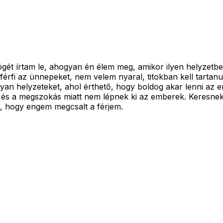
zögét írtam le, ahogyan én élem meg, amikor ilyen helyzet
 férfi az ünnepeket, nem velem nyaral, titokban kell tarta
 olyan helyzeteket, ahol érthető, hogy boldog akar lenni a
és a megszokás miatt nem lépnek ki az emberek. Keresnek i
am, hogy engem megcsalt a férjem.