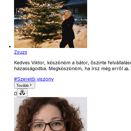
Zsuzs
Kedves Viktor, köszönöm a bátor, őszinte felvállaláso
házasságodba. Megköszönöm, ha írsz még erről 🙏
#
Szeretői viszony
Tovább
0