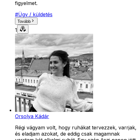
figyelmet.
#
Ügy / küldetés
Tovább
1
Orsolya Kádár
Régi vágyam volt, hogy ruhákat tervezzek, varrjak,
és eladjam azokat, de eddig csak magamnak