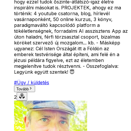
hogy ezzel tudok őszinte-átlátszó-igaz életre
inspirálni másokat is. PROJEKTEK, ahogy ez ma
történik: 4 youtube csatorna, blog, hírlevél
vasárnaponként, 50 online kurzus, 3 könyv,
paradigmaváltó kapcsolódó platform a
tökéletlenségnek, forradalmi AI asszisztens App az
úton haladni, férfi törzsasztal csoport, bizalmas
köröket szervező új mozgalom... kb. - Másképp
ugyanez: Cél Isten Országát itt a Földön az
emberek testvérisége által építeni, ami felé én a
jézusi példára figyelve, ezt az életemben
megjelenítve tudok résztvenni. - Összefoglalva:
Legyünk együtt szentek! 😇
#
Ügy / küldetés
Tovább
2