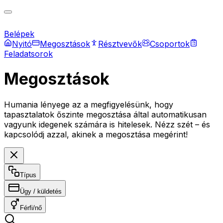
Belépek
Nyitó
Megosztások
Résztvevők
Csoportok
Feladatsorok
Megosztások
Humania lényege az a megfigyelésünk, hogy
tapasztalatok őszinte megosztása által automatikusan
vagyunk idegenek számára is hitelesek. Nézz szét – és
kapcsolódj azzal, akinek a megosztása megérint!
Típus
Ügy / küldetés
Férfi/nő