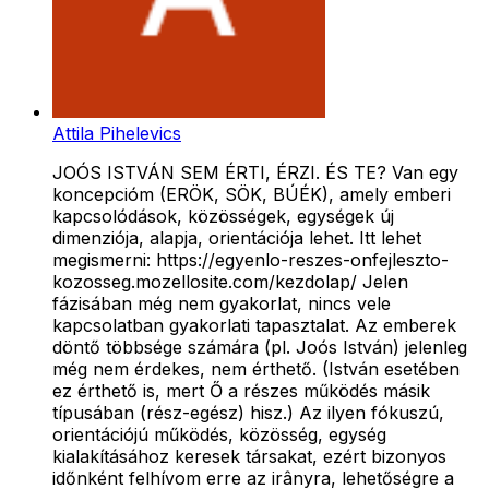
Attila Pihelevics
JOÓS ISTVÁN SEM ÉRTI, ÉRZI. ÉS TE? Van egy
koncepcióm (ERÖK, SÖK, BÚÉK), amely emberi
kapcsolódások, közösségek, egységek új
dimenziója, alapja, orientációja lehet. Itt lehet
megismerni: https://egyenlo-reszes-onfejleszto-
kozosseg.mozellosite.com/kezdolap/ Jelen
fázisában még nem gyakorlat, nincs vele
kapcsolatban gyakorlati tapasztalat. Az emberek
döntő többsége számára (pl. Joós István) jelenleg
még nem érdekes, nem érthető. (István esetében
ez érthető is, mert Ő a részes működés másik
típusában (rész-egész) hisz.) Az ilyen fókuszú,
orientációjú működés, közösség, egység
kialakításához keresek társakat, ezért bizonyos
időnként felhívom erre az irânyra, lehetőségre a