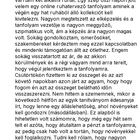
varrtam két alkalmi ruhát. Egy szép őszi napon jött
velem egy online ruhatervező tanfolyam aminek a
végén egy hat ruhából álló kollekciót kell
kivitelezni. Nagyon megtetszett az elképzelés és a
tanfolyam vezetője is nagyon meggyőző,
szipmatikus volt, ám a képzés ára nagyon magas
volt. Sokáig gondolkoztam, ismerősöket,
szakembereket kérdeztem meg ezzel kapcsolatban
és mindenki támogatóan állt az ötlethez. Engem
sokáig visszatartott az ár, de az akkori
körülmények és a régi vágyam mind arra terelt,
hogy végül jelentkeztem a tanfolyamra.
Csütörtökön fizettem ki az összeget és az azt
követő napokban azon járt az agyam, hogy hogy
fogom én azt az összeget belátható időn
visszaszerezni. Nem hittem a szememnek, mikor a
következő hétfőn az egyik tanítványom édesanyja
írt, hogy lenne egy álláslehetőség, ahol növényeket
kell gondozni (másodállásban). Ez alapból is
hihetetlen volt számomra, hogy még egy hét sem
telt el azóta, hogy átutaltam a pénzt a tanfolyamra,
az pedig csak hab volt a tortán, hogy növényekkel
kell foglalkozni. Tudni kell rólam, hogy nagyon