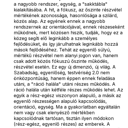
a nagyobb rendszer, egység, a "sakktábla"
kialakításába. A hit, a fókusz, az őszinte részvétel
mértékének azonossága, hasonlósága a szilárd,
közös alap. Az egyének ennek a nagyobb
rendszernek az orientációjával, ennek részeseként
működnek, mert közösen hiszik, tudják, hogy ez a
közeg segíti elő leginkább a személyes
fejlődésüket, és így járulhatnak leginkább hozzá
mások fejlődéséhez. Tehát az egyenlő súlyú,
mértékű részvétel nem alanyi jogon van, hanem
csak adott közös fókuszú őszinte működés,
részvétel esetén. Ez egy új dimenzió, új világ. A
Szabadság, egyenlőség, testvériség 2.0 nem
önközpontúság, hanem éppen ennek feladása
utáni, a "ráció halála" utáni részes működés. A
ráció halála után kétféle részes működés lehet. Az
egyik a rész-egész viszonyon alapuló, a másik az
egyenlő részességen alapuló kapcsolódás,
orientáció, egység. Ma a gyakorlatban egyáltalán
nem vagy csak elenyésző mértékben
kapcsolódnak tartósan, tisztán ilyen módokon
(rész-egész, egyenlő részes) az emberek. A