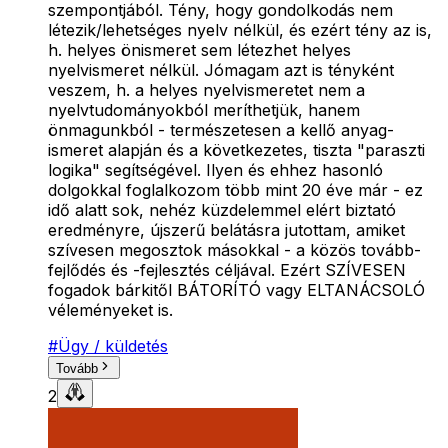
szempontjából. Tény, hogy gondolkodás nem
létezik/lehetséges nyelv nélkül, és ezért tény az is,
h. helyes önismeret sem létezhet helyes
nyelvismeret nélkül. Jómagam azt is tényként
veszem, h. a helyes nyelvismeretet nem a
nyelvtudományokból meríthetjük, hanem
önmagunkból - természetesen a kellő anyag-
ismeret alapján és a következetes, tiszta "paraszti
logika" segítségével. Ilyen és ehhez hasonló
dolgokkal foglalkozom több mint 20 éve már - ez
idő alatt sok, nehéz küzdelemmel elért biztató
eredményre, újszerű belátásra jutottam, amiket
szívesen megosztok másokkal - a közös tovább-
fejlődés és -fejlesztés céljával. Ezért SZÍVESEN
fogadok bárkitől BÁTORÍTÓ vagy ELTANÁCSOLÓ
véleményeket is.
#
Ügy / küldetés
Tovább
2