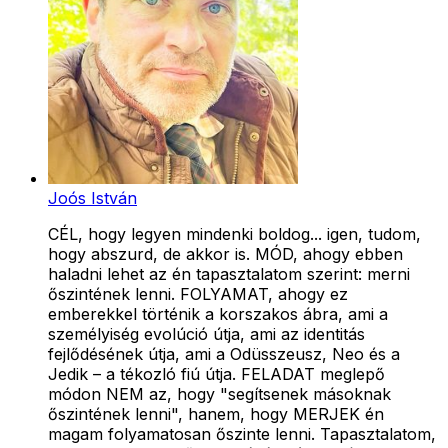
Joós István
CÉL, hogy legyen mindenki boldog... igen, tudom,
hogy abszurd, de akkor is. MÓD, ahogy ebben
haladni lehet az én tapasztalatom szerint: merni
őszintének lenni. FOLYAMAT, ahogy ez
emberekkel történik a korszakos ábra, ami a
személyiség evolúció útja, ami az identitás
fejlődésének útja, ami a Odüsszeusz, Neo és a
Jedik – a tékozló fiú útja. FELADAT meglepő
módon NEM az, hogy "segítsenek másoknak
őszintének lenni", hanem, hogy MERJEK én
magam folyamatosan őszinte lenni. Tapasztalatom,