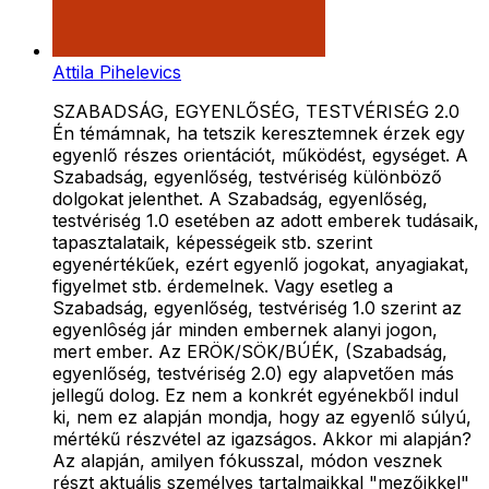
Attila Pihelevics
SZABADSÁG, EGYENLŐSÉG, TESTVÉRISÉG 2.0
Én témámnak, ha tetszik keresztemnek érzek egy
egyenlő részes orientációt, működést, egységet. A
Szabadság, egyenlőség, testvériség különböző
dolgokat jelenthet. A Szabadság, egyenlőség,
testvériség 1.0 esetében az adott emberek tudásaik,
tapasztalataik, képességeik stb. szerint
egyenértékűek, ezért egyenlő jogokat, anyagiakat,
figyelmet stb. érdemelnek. Vagy esetleg a
Szabadság, egyenlőség, testvériség 1.0 szerint az
egyenlôség jár minden embernek alanyi jogon,
mert ember. Az ERÖK/SÖK/BÚÉK, (Szabadság,
egyenlőség, testvériség 2.0) egy alapvetően más
jellegű dolog. Ez nem a konkrét egyénekből indul
ki, nem ez alapján mondja, hogy az egyenlő súlyú,
mértékű részvétel az igazságos. Akkor mi alapján?
Az alapján, amilyen fókusszal, módon vesznek
részt aktuális személyes tartalmaikkal "mezőikkel"