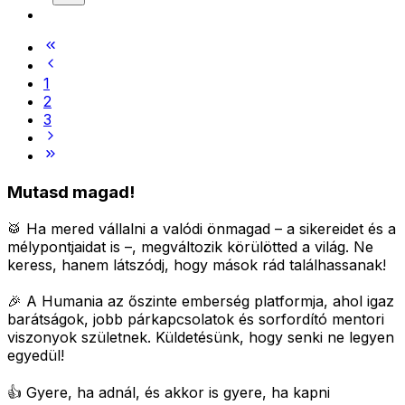
1
2
3
Mutasd magad!
🥁 Ha mered vállalni a valódi önmagad – a sikereidet és a
mélypontjaidat is –, megváltozik körülötted a világ.
Ne
keress, hanem látszódj, hogy mások rád találhassanak!
🎉 A Humania az őszinte emberség platformja, ahol igaz
barátságok, jobb párkapcsolatok és sorfordító mentori
viszonyok születnek.
Küldetésünk, hogy senki ne legyen
egyedül!
👍 Gyere, ha adnál, és akkor is gyere, ha kapni