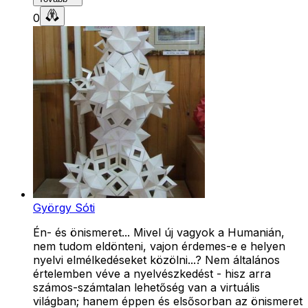
0
György Sóti
Én- és önismeret... Mivel új vagyok a Humanián,
nem tudom eldönteni, vajon érdemes-e e helyen
nyelvi elmélkedéseket közölni...? Nem általános
értelemben véve a nyelvészkedést - hisz arra
számos-számtalan lehetőség van a virtuális
világban; hanem éppen és elsősorban az önismeret