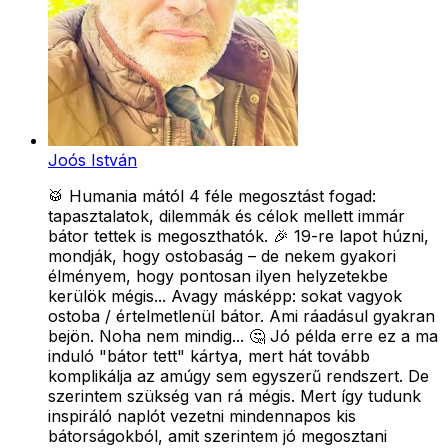
Joós István
🥁 Humania mától 4 féle megosztást fogad:
tapasztalatok, dilemmák és célok mellett immár
bátor tettek is megoszthatók. 🎉 19-re lapot húzni,
mondják, hogy ostobaság – de nekem gyakori
élményem, hogy pontosan ilyen helyzetekbe
kerülök mégis... Avagy másképp: sokat vagyok
ostoba / értelmetlenül bátor. Ami ráadásul gyakran
bejön. Noha nem mindig... 🤔 Jó példa erre ez a ma
induló "bátor tett" kártya, mert hát tovább
komplikálja az amúgy sem egyszerű rendszert. De
szerintem szükség van rá mégis. Mert így tudunk
inspiráló naplót vezetni mindennapos kis
bátorságokból, amit szerintem jó megosztani