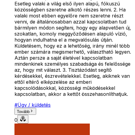
Esetleg valaki a világ első ilyen alapú, fókuszú
közösségben szeretne alkotó részes lenni. 2. Ha
valaki most ebben egyelőre nem szeretne részt
venni, de általánosabban azzal kapcsolatban tud
bármilyen módon segíteni, hogy egy alapvetően új,
szokatlan, komoly meggyőződésen alapuló vízió,
hogyan indulhatna el a megvalósulás útján.
Küldetésem, hogy ez a lehetőség, irány minél több
ember számára megismerhető, választható legyen.
Aztán persze a saját életével kapcsolatban
mindenkinek személyes szabadsága és felelőssége
az, hogy mit választ. 3. Tisztázódást segítő
kérdésekkel, észrevételekkel. Esetleg, akiknek van
ettől eltérő elképzelése az emberi
kapcsolódásokkal, közösségi működésekkel
kapcsolatban, akkor a kettőt összehasonlíthatjuk.
#
Ügy / küldetés
Tovább
0