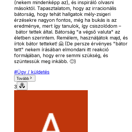
(nekem mindenképp az), és inspiráló olvasni
másoktól. Tapasztalatom, hogy az irracionális
bátorság, hogy tehát hallgatok mély-zsigeri
érzésekre nagyon fontos, még ha bukás is az
eredménye, mert így tanulok, így csiszolódom –
bátor tettek által. Bátorság "a végső valuta" az
életben szerintem. Remélem, használjátok majd, és
írtok bátor tetteket! 🤗 (De persze érvényes "bátor
tett" nekem írásában elmondani itt reakció
formájában, hogy erre semmi szükség, és
szüntessük meg inkább. 🙂)
#
Ügy / küldetés
Tovább
3