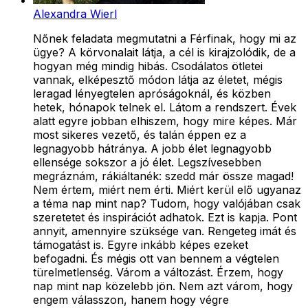
Alexandra Wierl
Nőnek feladata megmutatni a Férfinak, hogy mi az
ügye? A körvonalait látja, a cél is kirajzolódik, de a
hogyan még mindig hibás. Csodálatos ötletei
vannak, elképesztő módon látja az életet, mégis
leragad lényegtelen apróságoknál, és közben
hetek, hónapok telnek el. Látom a rendszert. Évek
alatt egyre jobban elhiszem, hogy mire képes. Már
most sikeres vezető, és talán éppen ez a
legnagyobb hátránya. A jobb élet legnagyobb
ellensége sokszor a jó élet. Legszívesebben
megráznám, rákiáltanék: szedd már össze magad!
Nem értem, miért nem érti. Miért kerül elő ugyanaz
a téma nap mint nap? Tudom, hogy valójában csak
szeretetet és inspirációt adhatok. Ezt is kapja. Pont
annyit, amennyire szüksége van. Rengeteg imát és
támogatást is. Egyre inkább képes ezeket
befogadni. És mégis ott van bennem a végtelen
türelmetlenség. Várom a változást. Érzem, hogy
nap mint nap közelebb jön. Nem azt várom, hogy
engem válasszon, hanem hogy végre