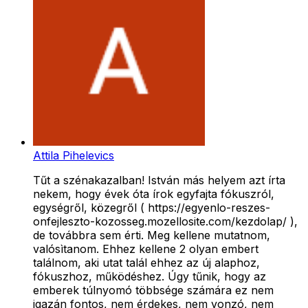
Attila Pihelevics
Tűt a szénakazalban! István más helyem azt írta
nekem, hogy évek óta írok egyfajta fókuszról,
egységről, közegről ( https://egyenlo-reszes-
onfejleszto-kozosseg.mozellosite.com/kezdolap/ ),
de továbbra sem érti. Meg kellene mutatnom,
valósìtanom. Ehhez kellene 2 olyan embert
találnom, aki utat talál ehhez az új alaphoz,
fókuszhoz, működéshez. Úgy tűnik, hogy az
emberek túlnyomó többsége számára ez nem
igazán fontos, nem érdekes, nem vonzó, nem