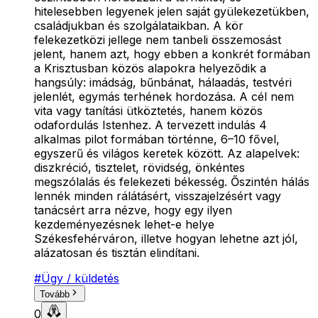
hitelesebben legyenek jelen saját gyülekezetükben,
családjukban és szolgálataikban. A kör
felekezetközi jellege nem tanbeli összemosást
jelent, hanem azt, hogy ebben a konkrét formában
a Krisztusban közös alapokra helyeződik a
hangsúly: imádság, bűnbánat, hálaadás, testvéri
jelenlét, egymás terhének hordozása. A cél nem
vita vagy tanítási ütköztetés, hanem közös
odafordulás Istenhez. A tervezett indulás 4
alkalmas pilot formában történne, 6–10 fővel,
egyszerű és világos keretek között. Az alapelvek:
diszkréció, tisztelet, rövidség, önkéntes
megszólalás és felekezeti békesség. Őszintén hálás
lennék minden rálátásért, visszajelzésért vagy
tanácsért arra nézve, hogy egy ilyen
kezdeményezésnek lehet-e helye
Székesfehérváron, illetve hogyan lehetne azt jól,
alázatosan és tisztán elindítani.
#
Ügy / küldetés
Tovább
0