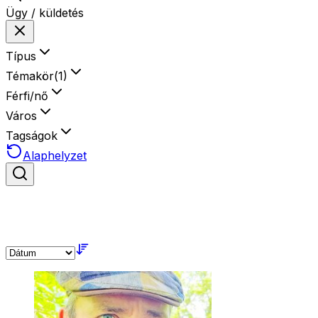
Ügy / küldetés
Típus
Témakör
(
1
)
Férfi/nő
Város
Tagságok
Alaphelyzet