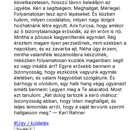
következetesen, hosszú távon beleálljon az
ügyébe. Kéri a segítségem. Meghallgat. Mérlegel.
Folyamatosan tesz apró lépéseket. És közben
tudom, milyen csodálatos, milyen nagy dolgot
hozhatnánk létre együtt. Ami furcsa, hogy amikor
az ő bizonytalansága erősödik, az én erőm is nő.
Mintha a pólusok kiegyenlítenék egymást. Rég
éreztem magam ilyen perzselőnek, mint ezekben a
napokban, és ez zavarba ejt. Néha úgy érzem,
mintha valamiféle leszámolásra készülnék,
miközben folyamatosan küzdök magamban: segít
ez vagy inkább árt? Egyre erősebb bennem a
bizonyosság, hogy eszközök vagyunk egymás
életében, és valami Nagyobbat szolgálunk. És
bárhogy is vívódom, egy halk hang végig ugyanazt
ismétli bennem: Legyen meg a Te akaratod. Most
ezt tanulom: „Két dolog tartozik a kérő imához:
bizonyosság abban, hogy Isten meghallgat, és
teljes lemondás arról, hogy a saját tervünk szerint
hallgasson meg.” — Karl Rahner
#
Ügy / küldetés
Tovább