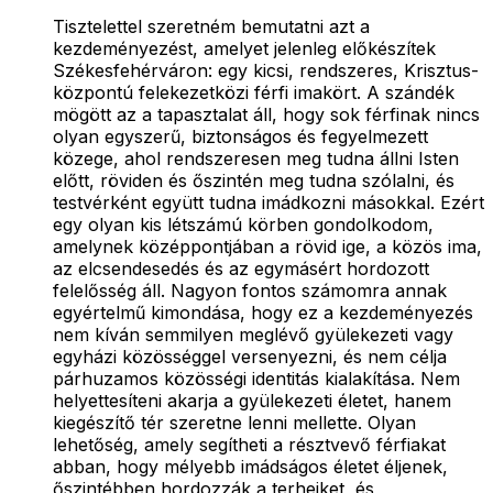
Tisztelettel szeretném bemutatni azt a
kezdeményezést, amelyet jelenleg előkészítek
Székesfehérváron: egy kicsi, rendszeres, Krisztus-
központú felekezetközi férfi imakört. A szándék
mögött az a tapasztalat áll, hogy sok férfinak nincs
olyan egyszerű, biztonságos és fegyelmezett
közege, ahol rendszeresen meg tudna állni Isten
előtt, röviden és őszintén meg tudna szólalni, és
testvérként együtt tudna imádkozni másokkal. Ezért
egy olyan kis létszámú körben gondolkodom,
amelynek középpontjában a rövid ige, a közös ima,
az elcsendesedés és az egymásért hordozott
felelősség áll. Nagyon fontos számomra annak
egyértelmű kimondása, hogy ez a kezdeményezés
nem kíván semmilyen meglévő gyülekezeti vagy
egyházi közösséggel versenyezni, és nem célja
párhuzamos közösségi identitás kialakítása. Nem
helyettesíteni akarja a gyülekezeti életet, hanem
kiegészítő tér szeretne lenni mellette. Olyan
lehetőség, amely segítheti a résztvevő férfiakat
abban, hogy mélyebb imádságos életet éljenek,
őszintébben hordozzák a terheiket, és