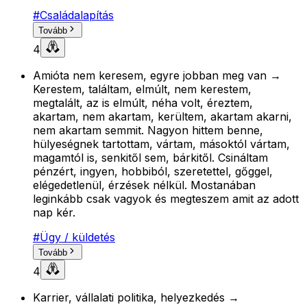
#
Családalapítás
Tovább
4
Amióta nem keresem, egyre jobban meg van →
Kerestem, találtam, elmúlt, nem kerestem,
megtalált, az is elmúlt, néha volt, éreztem,
akartam, nem akartam, kerültem, akartam akarni,
nem akartam semmit. Nagyon hittem benne,
hülyeségnek tartottam, vártam, másoktól vártam,
magamtól is, senkitől sem, bárkitől. Csináltam
pénzért, ingyen, hobbiból, szeretettel, gőggel,
elégedetlenül, érzések nélkül. Mostanában
leginkább csak vagyok és megteszem amit az adott
nap kér.
#
Ügy / küldetés
Tovább
4
Karrier, vállalati politika, helyezkedés →