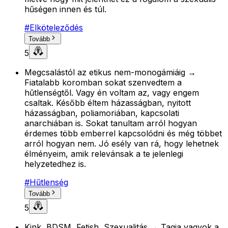
hűségen innen és túl.
#
Elköteleződés
Tovább
5
Megcsalástól az etikus nem-monogámiáig →
Fiatalabb koromban sokat szenvedtem a
hűtlenségtől. Vagy én voltam az, vagy engem
csaltak. Később éltem házasságban, nyitott
házasságban, poliamoriában, kapcsolati
anarchiában is. Sokat tanultam arról hogyan
érdemes több emberrel kapcsolódni és még többet
arról hogyan nem. Jó esély van rá, hogy lehetnek
élményeim, amik relevánsak a te jelenlegi
helyzetedhez is.
#
Hűtlenség
Tovább
5
Kink, BDSM, Fetish, Szexualitás → Tagja vagyok a