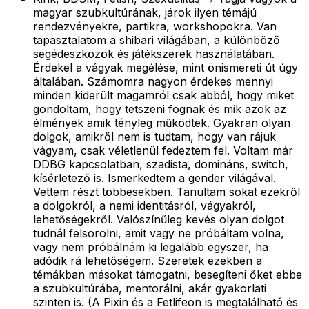
magyar szubkultúrának, járok ilyen témájú
rendezvényekre, partikra, workshopokra. Van
tapasztalatom a shibari világában, a különböző
segédeszközök és játékszerek használatában.
Érdekel a vágyak megélése, mint önismereti út úgy
általában. Számomra nagyon érdekes mennyi
minden kiderült magamról csak abból, hogy miket
gondoltam, hogy tetszeni fognak és mik azok az
élmények amik tényleg működtek. Gyakran olyan
dolgok, amikről nem is tudtam, hogy van rájuk
vágyam, csak véletlenül fedeztem fel. Voltam már
DDBG kapcsolatban, szadista, domináns, switch,
kísérletező is. Ismerkedtem a gender világával.
Vettem részt többesekben. Tanultam sokat ezekről
a dolgokról, a nemi identitásról, vágyakról,
lehetőségekről. Valószínűleg kevés olyan dolgot
tudnál felsorolni, amit vagy ne próbáltam volna,
vagy nem próbálnám ki legalább egyszer, ha
adódik rá lehetőségem. Szeretek ezekben a
témákban másokat támogatni, besegíteni őket ebbe
a szubkultúrába, mentorálni, akár gyakorlati
szinten is. (A Pixin és a Fetlifeon is megtalálható és