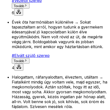
#
Vezetői szerep
Tovább
6
Évek óta harmóniában különélve → Sokat
tapasztaltam arról, hogyan tudunk a gyermekem
édesanyjával jó kapcsolatban külön élve
együttműködni. Nem volt rövid az út, de megérte
végig járni. Boldogabbak vagyunk és jobban
működünk, mint amikor egy háztartásban éltünk.
#
Elvált szülő szerep
Tovább
4
Halogattam, ráfanyalodtam, élveztem, utáltam →
Fiatalként mindig úgy voltam vele, majd egyszer, ha
megkomolyodok. Aztán szóltak, hogy itt az idő,
most vagy soha. Akkor gyorsan megkomolyodtam.
Házasság, gyerek, közös ingatlan pár hónap alatt,
all-in. Volt benne sok jó, sok kihívás, sok öröm és
fájdalom. Szívesen mesélek róla.