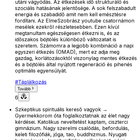
utáni vágyódás. Az étkezések idő strukturáló és
szociális hatásának jelentősége. A sok felszabadult
energia és szabadidő amit nem kell emésztésre
fordítani. Az ElmeSzobrász youtube csatornámon
mesélek ezekről részletesebben. Ezen kívül
megtanultam egészségesen étkezni is, és az
időszakos böjtölés különböző változatait is
szeretem. Számomra a legjobb kombináció a napi
egyszeri étkezés (OMAD), mert ez adja meg
gazdag, korlátozásoktól viszonylag mentes étkezés
és a böjtölés által nyújtott regeneráció és pihenés
optimális egyensúlyát.
#
Táplálkozás
Tovább
6
Szkeptikus spirituális kereső vagyok →
Gyermekkorom óta foglalkoztatnak az élet nagy
kérdései. Katolikus neveltetést kaptam, ciszterci
gimnázium. Nagy szerelmi csalódás, befordulás,
keleti filozófiák, jóga, tao, buddhizmus. Nyugati