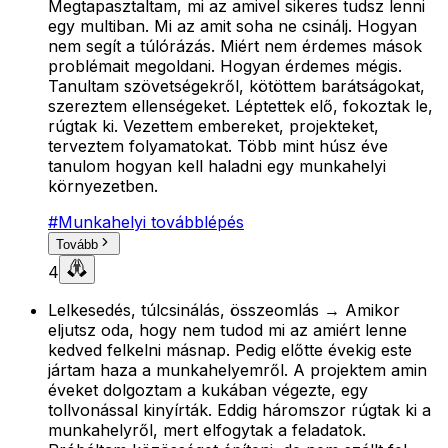
Megtapasztaltam, mi az amivel sikeres tudsz lenni
egy multiban. Mi az amit soha ne csinálj. Hogyan
nem segít a túlórázás. Miért nem érdemes mások
problémait megoldani. Hogyan érdemes mégis.
Tanultam szövetségekről, kötöttem barátságokat,
szereztem ellenségeket. Léptettek elő, fokoztak le,
rúgtak ki. Vezettem embereket, projekteket,
terveztem folyamatokat. Több mint húsz éve
tanulom hogyan kell haladni egy munkahelyi
környezetben.
#
Munkahelyi továbblépés
Tovább
4
Lelkesedés, túlcsinálás, összeomlás → Amikor
eljutsz oda, hogy nem tudod mi az amiért lenne
kedved felkelni másnap. Pedig előtte évekig este
jártam haza a munkahelyemről. A projektem amin
éveket dolgoztam a kukában végezte, egy
tollvonással kinyírták. Eddig háromszor rúgtak ki a
munkahelyről, mert elfogytak a feladatok.