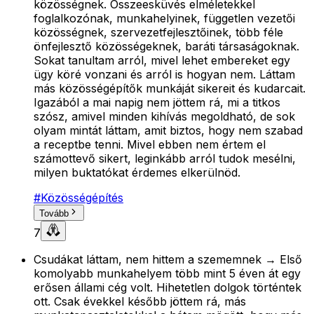
közösségnek. Összeesküvés elméletekkel
foglalkozónak, munkahelyinek, független vezetői
közösségnek, szervezetfejlesztőinek, több féle
önfejlesztő közösségeknek, baráti társaságoknak.
Sokat tanultam arról, mivel lehet embereket egy
ügy köré vonzani és arról is hogyan nem. Láttam
más közösségépítők munkáját sikereit és kudarcait.
Igazából a mai napig nem jöttem rá, mi a titkos
szósz, amivel minden kihívás megoldható, de sok
olyam mintát láttam, amit biztos, hogy nem szabad
a receptbe tenni. Mivel ebben nem értem el
számottevő sikert, leginkább arról tudok mesélni,
milyen buktatókat érdemes elkerülnöd.
#
Közösségépítés
Tovább
7
Csudákat láttam, nem hittem a szememnek → Első
komolyabb munkahelyem több mint 5 éven át egy
erősen állami cég volt. Hihetetlen dolgok történtek
ott. Csak évekkel később jöttem rá, más