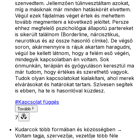
szenvedtem. Jellemzően túlinvesztáltam azokat,
míg a másiknak már minden hatáskörét elvettem.
Végül ezek fájdalmas véget értek és mehettem
tovább megmenteni a következő jelöltet. Persze
ehhez megfelelő pszichológiai állapotú partereket
is sikerült találnom (Borderline, nárcisztikus,
neurotikus és az össze hasonló címke). De végső
soron, akármennyire is rájuk akartam haragudni,
végül be kellett látnom, hogy a felém eső végén,
mindegyik kapcsolatban én voltam. Sok
önmunkán, terápián és gyógyuláson keresztül ma
már tudom, hogy értékes és szerethető vagyok.
Tudok olyan kapcsolatokat kialakítani, ahol merek
elvárásokat és határokat tartani. Szívesen segítek
is ebben, ha te is hasonlóval küzdesz.
#
Kapcsolat függés
Tovább
7
Kudarcok több formában és közösségben →
Voltam tagja, szervezője, vezetője több féle