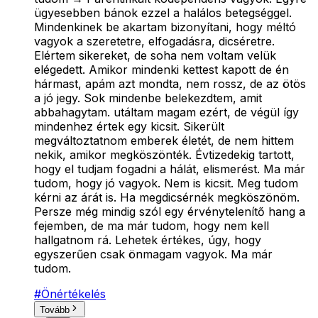
ügyesebben bánok ezzel a halálos betegséggel.
Mindenkinek be akartam bizonyítani, hogy méltó
vagyok a szeretetre, elfogadásra, dicséretre.
Elértem sikereket, de soha nem voltam velük
elégedett. Amikor mindenki kettest kapott de én
hármast, apám azt mondta, nem rossz, de az ötös
a jó jegy. Sok mindenbe belekezdtem, amit
abbahagytam. utáltam magam ezért, de végül így
mindenhez értek egy kicsit. Sikerült
megváltoztatnom emberek életét, de nem hittem
nekik, amikor megköszönték. Évtizedekig tartott,
hogy el tudjam fogadni a hálát, elismerést. Ma már
tudom, hogy jó vagyok. Nem is kicsit. Meg tudom
kérni az árát is. Ha megdicsérnék megköszönöm.
Persze még mindig szól egy érvénytelenítő hang a
fejemben, de ma már tudom, hogy nem kell
hallgatnom rá. Lehetek értékes, úgy, hogy
egyszerűen csak önmagam vagyok. Ma már
tudom.
#
Önértékelés
Tovább