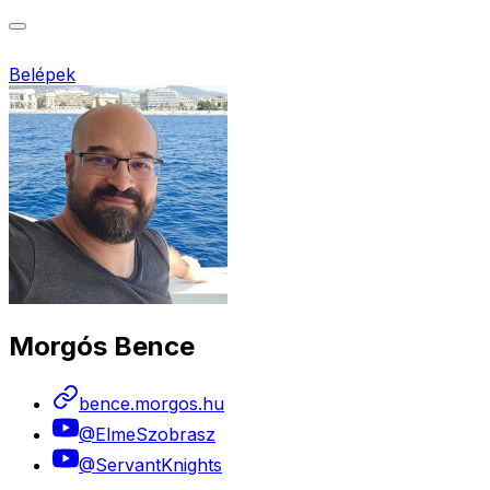
Belépek
Morgós Bence
bence.morgos.hu
@ElmeSzobrasz
@ServantKnights