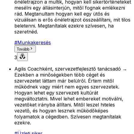
önéletrajzon a multik, hogyan kell sikertörténeteket
mesélni egy állásinterjún, mitől fognak emlékezni
rád. Megtanultam hogyan kell egy ütős és
vizuálisan is erős önéletrajzot összeállítani, mit tilos
beletenni. Megtanítalak ezekre szívesen, ha
szeretnéd.
#
Munkakeresés
Tovább
3
Agilis Coachként, szervezetfejlesztő tanácsadó →
Ezekben a minőségekben több céget és
szervezetet láttam már belülről. Értem mitől
működnek vagy miért nem egyes szervezetek.
Hogyan lehet egy szervezeti kultúrát
megváltoztatni. Mivel lehet embereket motiválni,
vezetőket irányba állítani. Mitől leszel hiteles
vezető, és hogyan lesznek működőképes
folyamatok a cégedben. Szívesen megtanítalak
ezekre.
#
Üzleti siker