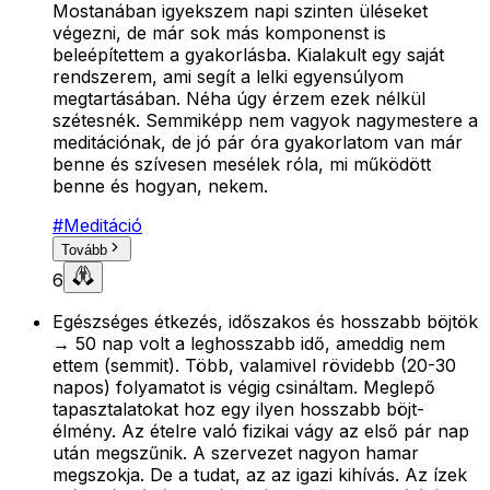
Mostanában igyekszem napi szinten üléseket
végezni, de már sok más komponenst is
beleépítettem a gyakorlásba. Kialakult egy saját
rendszerem, ami segít a lelki egyensúlyom
megtartásában. Néha úgy érzem ezek nélkül
szétesnék. Semmiképp nem vagyok nagymestere a
meditációnak, de jó pár óra gyakorlatom van már
benne és szívesen mesélek róla, mi működött
benne és hogyan, nekem.
#
Meditáció
Tovább
6
Egészséges étkezés, időszakos és hosszabb böjtök
→ 50 nap volt a leghosszabb idő, ameddig nem
ettem (semmit). Több, valamivel rövidebb (20-30
napos) folyamatot is végig csináltam. Meglepő
tapasztalatokat hoz egy ilyen hosszabb böjt-
élmény. Az ételre való fizikai vágy az első pár nap
után megszűnik. A szervezet nagyon hamar
megszokja. De a tudat, az az igazi kihívás. Az ízek