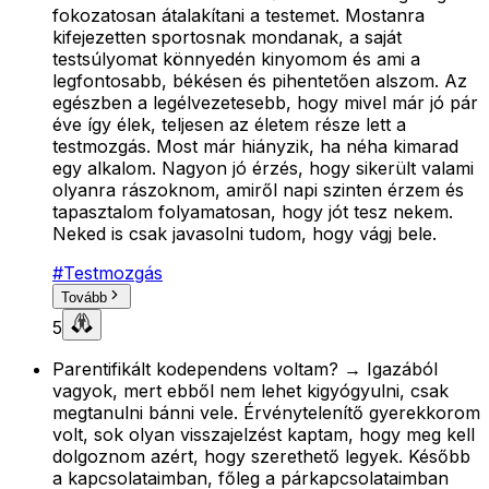
fokozatosan átalakítani a testemet. Mostanra
kifejezetten sportosnak mondanak, a saját
testsúlyomat könnyedén kinyomom és ami a
legfontosabb, békésen és pihentetően alszom. Az
egészben a legélvezetesebb, hogy mivel már jó pár
éve így élek, teljesen az életem része lett a
testmozgás. Most már hiányzik, ha néha kimarad
egy alkalom. Nagyon jó érzés, hogy sikerült valami
olyanra rászoknom, amiről napi szinten érzem és
tapasztalom folyamatosan, hogy jót tesz nekem.
Neked is csak javasolni tudom, hogy vágj bele.
#
Testmozgás
Tovább
5
Parentifikált kodependens voltam? → Igazából
vagyok, mert ebből nem lehet kigyógyulni, csak
megtanulni bánni vele. Érvénytelenítő gyerekkorom
volt, sok olyan visszajelzést kaptam, hogy meg kell
dolgoznom azért, hogy szerethető legyek. Később
a kapcsolataimban, főleg a párkapcsolataimban