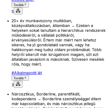
Tovább
5
20+ év munkaviszony multikban,
középvállalkozásban, államiban → Ezeken a
helyeken sokat tanultam a hierarchikus rendszerek
működéséről, a vállalati politikáról,
érvényesülésről. Értem már miért nem lehetsz
sikeres, ha jó gondolataid vannak, vagy ha
hatékonyan meg tudsz oldani problémákat. Több
helyről sikerült már kirúgatnom magam, sőt ezt
általában javaslom is másoknak. Szívesen mesélek
róla, hogy miért.
#
Alkalmazotti lét
Tovább
3
Nárcisztikus, Borderline, parentifikált,
kodependens → Borderline személyiséggel éltem
már kapcsolatban, és más nárcisztikus jellegű