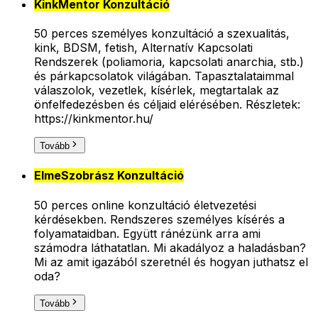
KinkMentor Konzultáció
50 perces személyes konzultáció a szexualitás,
kink, BDSM, fetish, Alternatív Kapcsolati
Rendszerek (poliamoria, kapcsolati anarchia, stb.)
és párkapcsolatok világában. Tapasztalataimmal
válaszolok, vezetlek, kísérlek, megtartalak az
önfelfedezésben és céljaid elérésében. Részletek:
https://kinkmentor.hu/
Tovább
ElmeSzobrász Konzultáció
50 perces online konzultáció életvezetési
kérdésekben. Rendszeres személyes kísérés a
folyamataidban. Együtt ránézünk arra ami
számodra láthatatlan. Mi akadályoz a haladásban?
Mi az amit igazából szeretnél és hogyan juthatsz el
oda?
Tovább