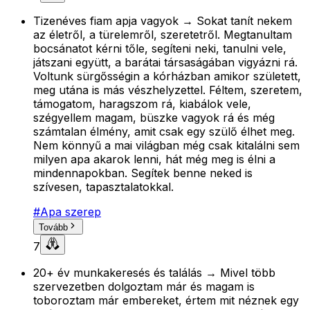
Tizenéves fiam apja vagyok → Sokat tanít nekem
az életről, a türelemről, szeretetről. Megtanultam
bocsánatot kérni tőle, segíteni neki, tanulni vele,
játszani együtt, a barátai társaságában vigyázni rá.
Voltunk sürgősségin a kórházban amikor született,
meg utána is más vészhelyzettel. Féltem, szeretem,
támogatom, haragszom rá, kiabálok vele,
szégyellem magam, büszke vagyok rá és még
számtalan élmény, amit csak egy szülő élhet meg.
Nem könnyű a mai világban még csak kitalálni sem
milyen apa akarok lenni, hát még meg is élni a
mindennapokban. Segítek benne neked is
szívesen, tapasztalatokkal.
#
Apa szerep
Tovább
7
20+ év munkakeresés és találás → Mivel több
szervezetben dolgoztam már és magam is
toboroztam már embereket, értem mit néznek egy