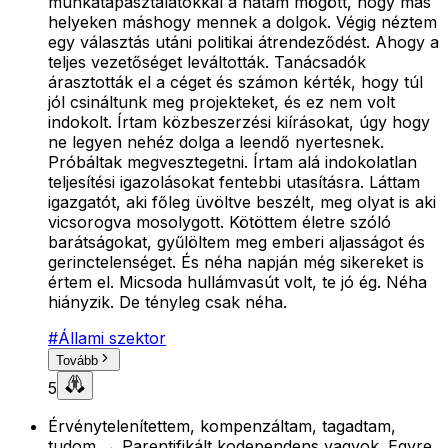
munkatapasztalatokkal a hátam mögött, hogy más
helyeken máshogy mennek a dolgok. Végig néztem
egy választás utáni politikai átrendeződést. Ahogy a
teljes vezetőséget leváltották. Tanácsadók
árasztották el a céget és számon kérték, hogy túl
jól csináltunk meg projekteket, és ez nem volt
indokolt. Írtam közbeszerzési kiírásokat, úgy hogy
ne legyen nehéz dolga a leendő nyertesnek.
Próbáltak megvesztegetni. Írtam alá indokolatlan
teljesítési igazolásokat fentebbi utasításra. Láttam
igazgatót, aki főleg üvöltve beszélt, meg olyat is aki
vicsorogva mosolygott. Kötöttem életre szóló
barátságokat, gyűlöltem meg emberi aljasságot és
gerinctelenséget. És néha napján még sikereket is
értem el. Micsoda hullámvasút volt, te jó ég. Néha
hiányzik. De tényleg csak néha.
#
Állami szektor
Tovább
5
Érvénytelenítettem, kompenzáltam, tagadtam,
tudom → Parentifikált kodependens vagyok. Egyre