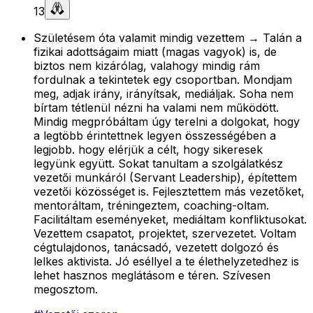
13
Születésem óta valamit mindig vezettem → Talán a
fizikai adottságaim miatt (magas vagyok) is, de
biztos nem kizárólag, valahogy mindig rám
fordulnak a tekintetek egy csoportban. Mondjam
meg, adjak irány, irányítsak, mediáljak. Soha nem
bírtam tétlenül nézni ha valami nem működött.
Mindig megpróbáltam úgy terelni a dolgokat, hogy
a legtöbb érintettnek legyen összességében a
legjobb. hogy elérjük a célt, hogy sikeresek
legyünk együtt. Sokat tanultam a szolgálatkész
vezetői munkáról (Servant Leadership), építettem
vezetői közösséget is. Fejlesztettem más vezetőket,
mentoráltam, tréningeztem, coaching-oltam.
Facilitáltam eseményeket, mediáltam konfliktusokat.
Vezettem csapatot, projektet, szervezetet. Voltam
cégtulajdonos, tanácsadó, vezetett dolgozó és
lelkes aktivista. Jó eséllyel a te élethelyzetedhez is
lehet hasznos meglátásom e téren. Szívesen
megosztom.