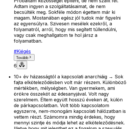
Próbáltam közösséget építeni, de nem szállt fel.
Adtam ingyen a szolgáltatásaimat, de nem
becsülték meg. Sokféle módon égettem már ki
magam. Mostanában egész jól tudok már figyelni
az egyensúlyra. Szivesen mesélek ezekről, a
folyamatról, arról, hogy mis segített túllendülni,
vagy csak meghallgatom te hol jársz a
folyamatban.
#
Kiégés
Tovább
6
10+ év házasságtól a kapcsolati anarchiáig → Sok
fajta elköteleződésben volt már részem. Különböző
mértékben, mélységben. Van gyermekem, ami
örökre összeköt az édesanyjával. Volt nagy
szerelmem. Éltem együtt hosszú éveken át, külön
de párkapcsolatban. Volt több kapcsolatom
egyszerre, nem-monogám kapcsolati hálózatban is
vettem részt. Számomra mindig érdekes, hogy
mennyi szintje és módja lehet az elköteleződésnek.
Illetve hogy mit jelenthet ez a fogalom a szexuális