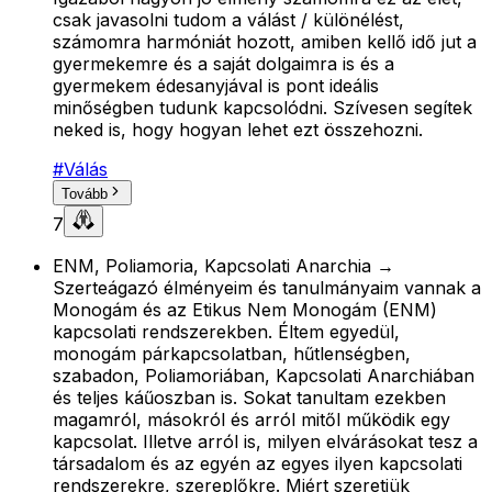
csak javasolni tudom a válást / különélést,
számomra harmóniát hozott, amiben kellő idő jut a
gyermekemre és a saját dolgaimra is és a
gyermekem édesanyjával is pont ideális
minőségben tudunk kapcsolódni. Szívesen segítek
neked is, hogy hogyan lehet ezt összehozni.
#
Válás
Tovább
7
ENM, Poliamoria, Kapcsolati Anarchia →
Szerteágazó élményeim és tanulmányaim vannak a
Monogám és az Etikus Nem Monogám (ENM)
kapcsolati rendszerekben. Éltem egyedül,
monogám párkapcsolatban, hűtlenségben,
szabadon, Poliamoriában, Kapcsolati Anarchiában
és teljes káűoszban is. Sokat tanultam ezekben
magamról, másokról és arról mitől működik egy
kapcsolat. Illetve arról is, milyen elvárásokat tesz a
társadalom és az egyén az egyes ilyen kapcsolati
rendszerekre, szereplőkre. Miért szeretjük