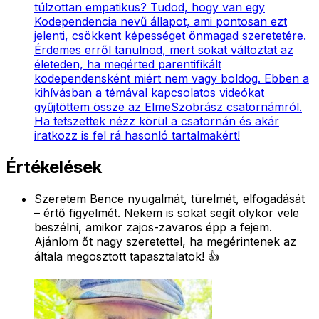
túlzottan empatikus? Tudod, hogy van egy
Kodependencia nevű állapot, ami pontosan ezt
jelenti, csökkent képességet önmagad szeretetére.
Érdemes erről tanulnod, mert sokat változtat az
életeden, ha megérted parentifikált
kodependensként miért nem vagy boldog. Ebben a
kihívásban a témával kapcsolatos videókat
gyűjtöttem össze az ElmeSzobrász csatornámról.
Ha tetszettek nézz körül a csatornán és akár
iratkozz is fel rá hasonló tartalmakért!
Értékelések
Szeretem Bence nyugalmát, türelmét, elfogadását
– értő figyelmét. Nekem is sokat segít olykor vele
beszélni, amikor zajos-zavaros épp a fejem.
Ajánlom őt nagy szeretettel, ha megérintenek az
általa megosztott tapasztalatok! 👍