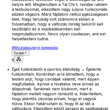
helyre tett. Megtanultam a Tai Chi-t, rendbe raktam
a testsúlyomat, elkezdtem nagy súlyos funkcionális
edzést végezni. Mára fájdalom nélkül egészségesen
élek. Nagy tanulság volt számomra ebben a
folyamatban, hogy a változás mindig belülről kell
kezdődjön és a viselkedésemben kell
megmutatkoznom. Nincs olyan csodaszer, ami ezt
helyettesíteni tudná.
#
Mozgásszervi betegség
Tovább
6
Éjjeli fuldoklástól a sportos életvitelig → Éjjelente
fuldokoltam. Konkrétan arra ébredtem, hogy a
testem jelzi, hogy csináljak valamit, mert éppen
megfulladok. Apnoé a hivatalos neve ennek az
állapotnak. Senkinek nem kívánom, mert a
fájdalom mellett nagyon rémisztő is. Kiderítettem,
hogy jelentős okozója ennek, hogy el vagyok
hízva. Ekkor határoztam el, hogy itt az idő a
változásra. Elkezdtem edzőt keresni és segítségével