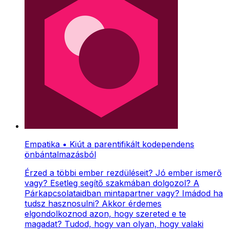
Empatika • Kiút a parentifikált kodependens
önbántalmazásból
Érzed a többi ember rezdüléseit? Jó ember ismerő
vagy? Esetleg segítő szakmában dolgozol? A
Párkapcsolataidban mintapartner vagy? Imádod ha
tudsz hasznosulni? Akkor érdemes
elgondolkoznod azon, hogy szereted e te
magadat? Tudod, hogy van olyan, hogy valaki