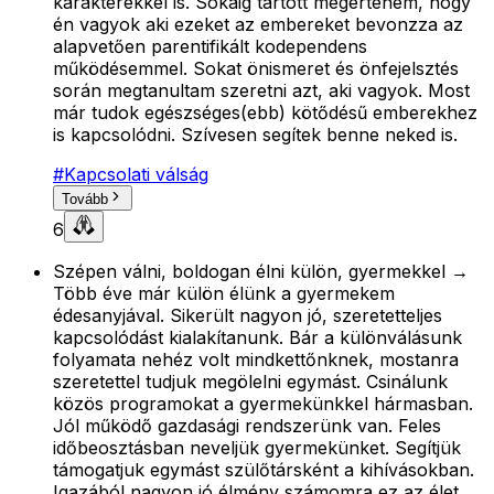
karakterekkel is. Sokáig tartott megértenem, hogy
én vagyok aki ezeket az embereket bevonzza az
alapvetően parentifikált kodependens
működésemmel. Sokat önismeret és önfejelsztés
során megtanultam szeretni azt, aki vagyok. Most
már tudok egészséges(ebb) kötődésű emberekhez
is kapcsolódni. Szívesen segítek benne neked is.
#
Kapcsolati válság
Tovább
6
Szépen válni, boldogan élni külön, gyermekkel →
Több éve már külön élünk a gyermekem
édesanyjával. Sikerült nagyon jó, szeretetteljes
kapcsolódást kialakítanunk. Bár a különválásunk
folyamata nehéz volt mindkettőnknek, mostanra
szeretettel tudjuk megölelni egymást. Csinálunk
közös programokat a gyermekünkkel hármasban.
Jól működő gazdasági rendszerünk van. Feles
időbeosztásban neveljük gyermekünket. Segítjük
támogatjuk egymást szülőtársként a kihívásokban.
Igazából nagyon jó élmény számomra ez az élet,