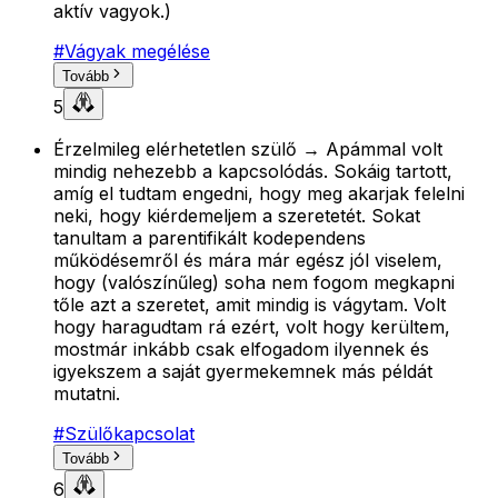
aktív vagyok.)
#
Vágyak megélése
Tovább
5
Érzelmileg elérhetetlen szülő → Apámmal volt
mindig nehezebb a kapcsolódás. Sokáig tartott,
amíg el tudtam engedni, hogy meg akarjak felelni
neki, hogy kiérdemeljem a szeretetét. Sokat
tanultam a parentifikált kodependens
működésemről és mára már egész jól viselem,
hogy (valószínűleg) soha nem fogom megkapni
tőle azt a szeretet, amit mindig is vágytam. Volt
hogy haragudtam rá ezért, volt hogy kerültem,
mostmár inkább csak elfogadom ilyennek és
igyekszem a saját gyermekemnek más példát
mutatni.
#
Szülőkapcsolat
Tovább
6