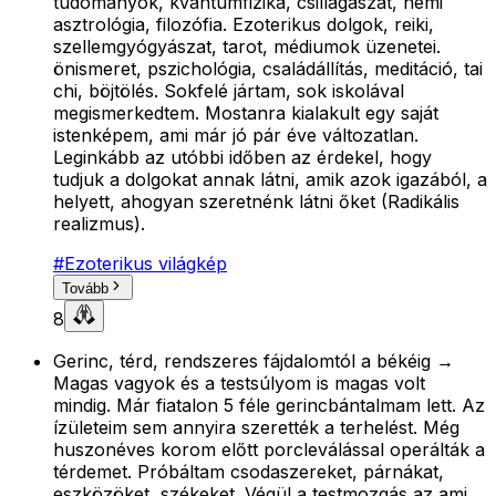
tudományok, kvantumfizika, csillagászat, némi
asztrológia, filozófia. Ezoterikus dolgok, reiki,
szellemgyógyászat, tarot, médiumok üzenetei.
önismeret, pszichológia, családállítás, meditáció, tai
chi, böjtölés. Sokfelé jártam, sok iskolával
megismerkedtem. Mostanra kialakult egy saját
istenképem, ami már jó pár éve változatlan.
Leginkább az utóbbi időben az érdekel, hogy
tudjuk a dolgokat annak látni, amik azok igazából, a
helyett, ahogyan szeretnénk látni őket (Radikális
realizmus).
#
Ezoterikus világkép
Tovább
8
Gerinc, térd, rendszeres fájdalomtól a békéig →
Magas vagyok és a testsúlyom is magas volt
mindig. Már fiatalon 5 féle gerincbántalmam lett. Az
ízületeim sem annyira szerették a terhelést. Még
huszonéves korom előtt porcleválással operálták a
térdemet. Próbáltam csodaszereket, párnákat,
eszközöket, székeket. Végül a testmozgás az ami