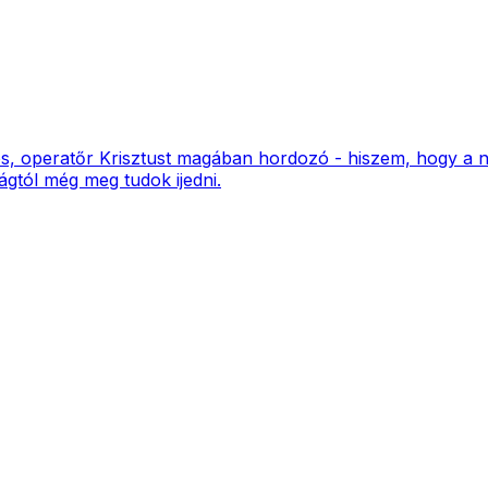
ros, operatőr Krisztust magában hordozó - hiszem, hogy a 
gtól még meg tudok ijedni.