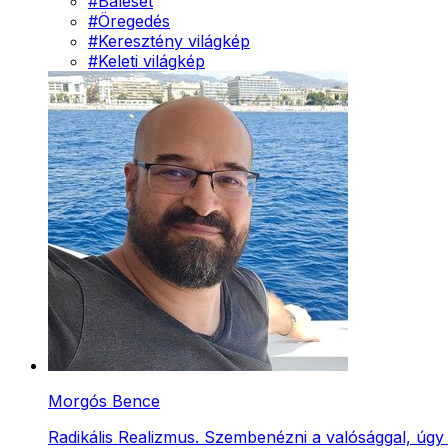
#
Baleset
#
Öregedés
#
Keresztény világkép
#
Keleti világkép
Morgós Bence
Radikális Realizmus. Szembenézni a valósággal, úgy 