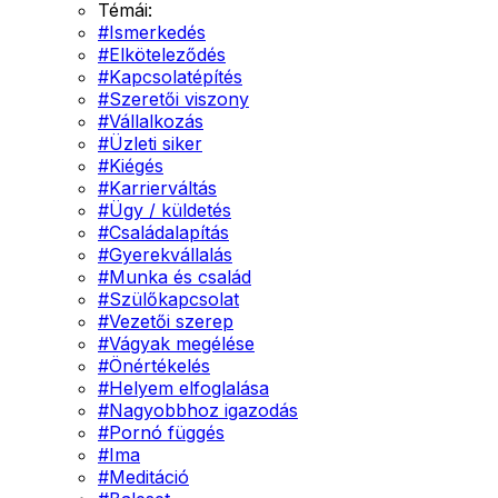
Témái:
#
Ismerkedés
#
Elköteleződés
#
Kapcsolatépítés
#
Szeretői viszony
#
Vállalkozás
#
Üzleti siker
#
Kiégés
#
Karrierváltás
#
Ügy / küldetés
#
Családalapítás
#
Gyerekvállalás
#
Munka és család
#
Szülőkapcsolat
#
Vezetői szerep
#
Vágyak megélése
#
Önértékelés
#
Helyem elfoglalása
#
Nagyobbhoz igazodás
#
Pornó függés
#
Ima
#
Meditáció