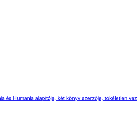
ia és Humania alapítója, két könyv szerzője, tökéletlen vez