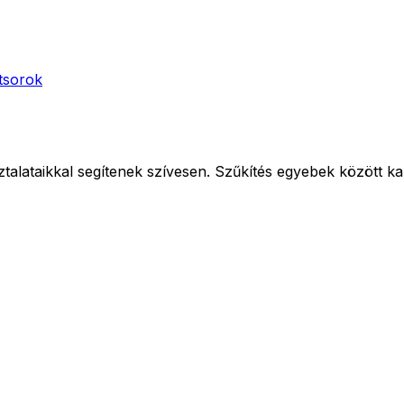
tsorok
alataikkal segítenek szívesen. Szűkítés egyebek között kapcs