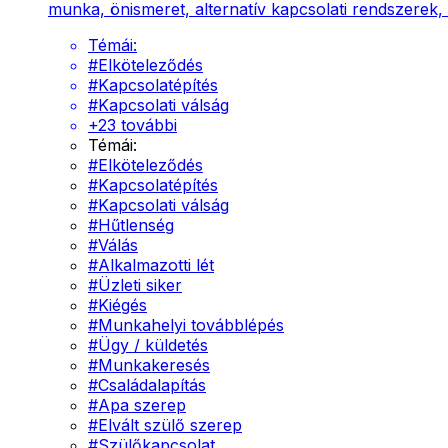
munka, önismeret, alternatív kapcsolati rendszerek,
Témái:
#
Elköteleződés
#
Kapcsolatépítés
#
Kapcsolati válság
+
23
további
Témái:
#
Elköteleződés
#
Kapcsolatépítés
#
Kapcsolati válság
#
Hűtlenség
#
Válás
#
Alkalmazotti lét
#
Üzleti siker
#
Kiégés
#
Munkahelyi továbblépés
#
Ügy / küldetés
#
Munkakeresés
#
Családalapítás
#
Apa szerep
#
Elvált szülő szerep
#
Szülőkapcsolat