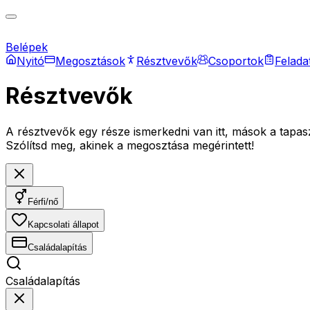
Belépek
Nyitó
Megosztások
Résztvevők
Csoportok
Felada
Résztvevők
A résztvevők egy része ismerkedni van itt, mások a tapaszt
Szólítsd meg, akinek a megosztása megérintett!
Férfi/nő
Kapcsolati állapot
Családalapítás
Családalapítás