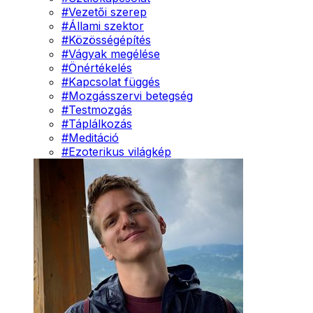
#
Vezetői szerep
#
Állami szektor
#
Közösségépítés
#
Vágyak megélése
#
Önértékelés
#
Kapcsolat függés
#
Mozgásszervi betegség
#
Testmozgás
#
Táplálkozás
#
Meditáció
#
Ezoterikus világkép