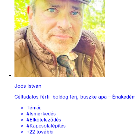
Joós István
Céltudatos férfi, boldog férj, büszke apa – Énakadém
Témái:
#
Ismerkedés
#
Elköteleződés
#
Kapcsolatépítés
+
22
további