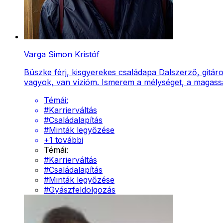
Varga Simon Kristóf
Büszke férj, kisgyerekes családapa Dalszerző, gitá
vagyok, van vízióm. Ismerem a mélységet, a magassá
Témái:
#
Karrierváltás
#
Családalapítás
#
Minták legyőzése
+
1
további
Témái:
#
Karrierváltás
#
Családalapítás
#
Minták legyőzése
#
Gyászfeldolgozás