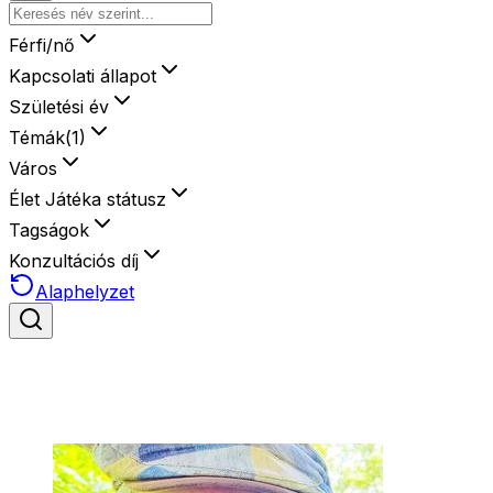
Férfi/nő
Kapcsolati állapot
Születési év
Témák
(
1
)
Város
Élet Játéka státusz
Tagságok
Konzultációs díj
Alaphelyzet