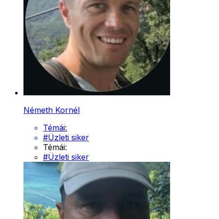
Németh Kornél
Témái:
#
Üzleti siker
Témái:
#
Üzleti siker