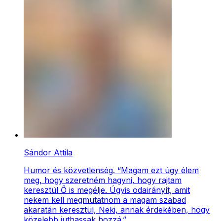
Sándor Attila
Humor és közvetlenség. “Magam ezt úgy élem
meg, hogy szeretném hagyni, hogy rajtam
keresztül Ő is megélje. Úgyis odairányít, amit
nekem kell megmutatnom a magam szabad
akaratán keresztül, Neki, annak érdekében, hogy
közelebb juthassak hozzá.”