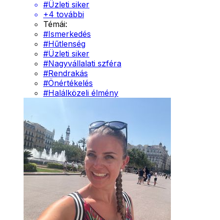
#
Üzleti siker
+
4
további
Témái:
#
Ismerkedés
#
Hűtlenség
#
Üzleti siker
#
Nagyvállalati szféra
#
Rendrakás
#
Önértékelés
#
Halálközeli élmény