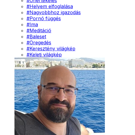
#
Önértékelés
#
Helyem elfoglalása
#
Nagyobbhoz igazodás
#
Pornó függés
#
Ima
#
Meditáció
#
Baleset
#
Öregedés
#
Keresztény világkép
#
Keleti világkép