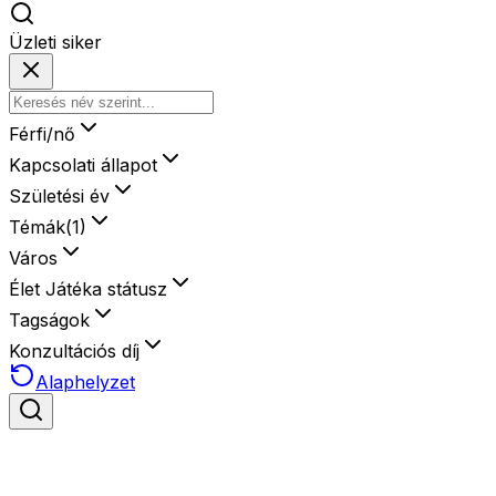
Üzleti siker
Férfi/nő
Kapcsolati állapot
Születési év
Témák
(
1
)
Város
Élet Játéka státusz
Tagságok
Konzultációs díj
Alaphelyzet