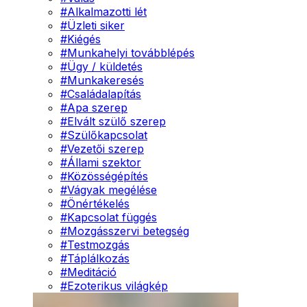
#
Alkalmazotti lét
#
Üzleti siker
#
Kiégés
#
Munkahelyi továbblépés
#
Ügy / küldetés
#
Munkakeresés
#
Családalapítás
#
Apa szerep
#
Elvált szülő szerep
#
Szülőkapcsolat
#
Vezetői szerep
#
Állami szektor
#
Közösségépítés
#
Vágyak megélése
#
Önértékelés
#
Kapcsolat függés
#
Mozgásszervi betegség
#
Testmozgás
#
Táplálkozás
#
Meditáció
#
Ezoterikus világkép