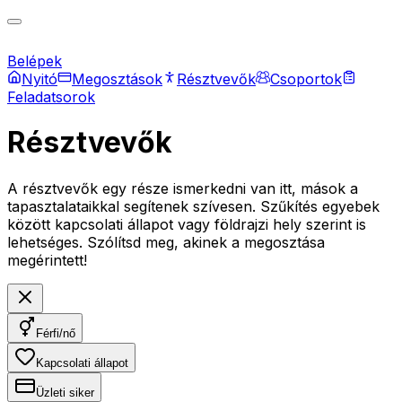
Belépek
Nyitó
Megosztások
Résztvevők
Csoportok
Feladatsorok
Résztvevők
A résztvevők egy része ismerkedni van itt, mások a
tapasztalataikkal segítenek szívesen. Szűkítés egyebek
között kapcsolati állapot vagy földrajzi hely szerint is
lehetséges. Szólítsd meg, akinek a megosztása
megérintett!
Férfi/nő
Kapcsolati állapot
Üzleti siker