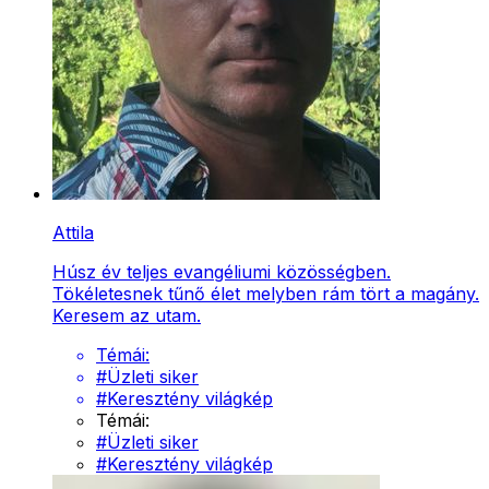
Attila
Húsz év teljes evangéliumi közösségben.
Tökéletesnek tűnő élet melyben rám tört a magány.
Keresem az utam.
Témái:
#
Üzleti siker
#
Keresztény világkép
Témái:
#
Üzleti siker
#
Keresztény világkép