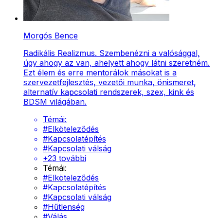
Morgós Bence
Radikális Realizmus. Szembenézni a valósággal,
úgy ahogy az van, ahelyett ahogy látni szeretném.
Ezt élem és erre mentorálok másokat is a
szervezetfejlesztés, vezetői munka, önismeret,
alternatív kapcsolati rendszerek, szex, kink és
BDSM világában.
Témái:
#
Elköteleződés
#
Kapcsolatépítés
#
Kapcsolati válság
+
23
további
Témái:
#
Elköteleződés
#
Kapcsolatépítés
#
Kapcsolati válság
#
Hűtlenség
#
Válás