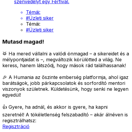
szenvedélyt egy Férfival.
Témái:
#
Üzleti siker
Témái:
#
Üzleti siker
Mutasd magad!
🥁 Ha mered vállalni a valódi önmagad – a sikereidet és a
mélypontjaidat is –, megváltozik körülötted a világ.
Ne
keress, hanem látszódj, hogy mások rád találhassanak!
🎉 A Humania az őszinte emberség platformja, ahol igaz
barátságok, jobb párkapcsolatok és sorfordító mentori
viszonyok születnek.
Küldetésünk, hogy senki ne legyen
egyedül!
👍 Gyere, ha adnál, és akkor is gyere, ha kapni
szeretnél!
A tökéletlenség felszabadító – akár álnéven is
regisztrálhatsz:
Regisztráció