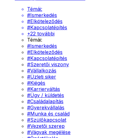
Témái:
#
Ismerkedés
#
Elköteleződés
#
Kapcsolatépítés
+
22
további
Témái:
#
Ismerkedés
#
Elköteleződés
#
Kapcsolatépítés
#
Szeretői viszony
#
Vállalkozás
#
Üzleti siker
#
Kiégés
#
Karrierváltás
#
Ügy / küldetés
#
Családalapítás
#
Gyerekvállalás
#
Munka és család
#
Szülőkapcsolat
#
Vezetői szerep
#
Vágyak megélése