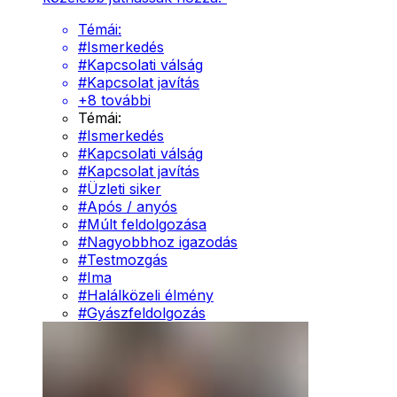
Témái:
#
Ismerkedés
#
Kapcsolati válság
#
Kapcsolat javítás
+
8
további
Témái:
#
Ismerkedés
#
Kapcsolati válság
#
Kapcsolat javítás
#
Üzleti siker
#
Após / anyós
#
Múlt feldolgozása
#
Nagyobbhoz igazodás
#
Testmozgás
#
Ima
#
Halálközeli élmény
#
Gyászfeldolgozás