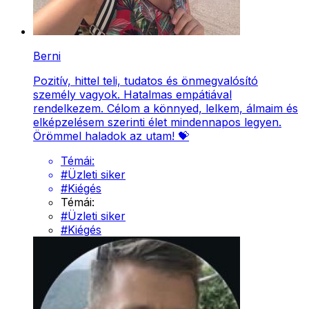
Berni
Pozitív, hittel teli, tudatos és önmegvalósító
személy vagyok. Hatalmas empátiával
rendelkezem. Célom a könnyed, lelkem, álmaim és
elképzelésem szerinti élet mindennapos legyen.
Örömmel haladok az utam! 💝
Témái:
#
Üzleti siker
#
Kiégés
Témái:
#
Üzleti siker
#
Kiégés