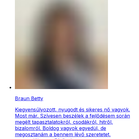
Braun Betty
Kiegyensúlyozott, nyugodt és sikeres nő vagyok.
Most már. Szívesen beszélek a fejlődésem során
megélt tapasztalatokról, csodákról, hitről,
bizalomról. Boldog vagyok egyedül, de
megosztanám a bennem lévő szeretetet,