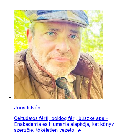
Joós István
Céltudatos férfi, boldog férj, büszke apa –
Énakadémia és Humania alapítója, két könyv
szerzője, tökéletlen vezető. 🔥