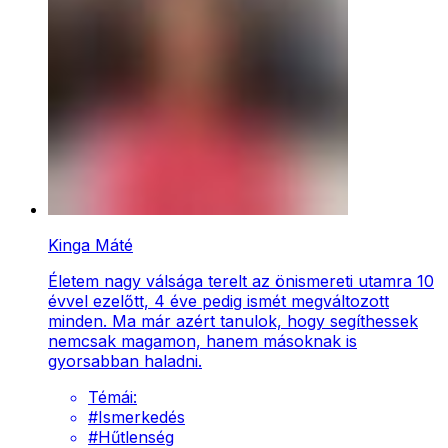
Kinga Máté
Életem nagy válsága terelt az önismereti utamra 10
évvel ezelőtt, 4 éve pedig ismét megváltozott
minden. Ma már azért tanulok, hogy segíthessek
nemcsak magamon, hanem másoknak is
gyorsabban haladni.
Témái:
#
Ismerkedés
#
Hűtlenség