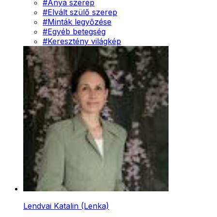
#
Anya szerep
#
Elvált szülő szerep
#
Minták legyőzése
#
Egyéb betegség
#
Keresztény világkép
Lendvai Katalin (Lenka)