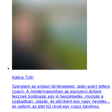
Katica Toth
Szeretem az emberi történeteket, talán ezért lettem
coach. A mindennapokban az egyszerű dolgok
tesznek boldoggá: egy jó beszélgetés, mozgás a
szabadban, utazás, és időnként egy nagy nevetés…
és vallom: az élet túl rövid egy rossz kávéhoz.