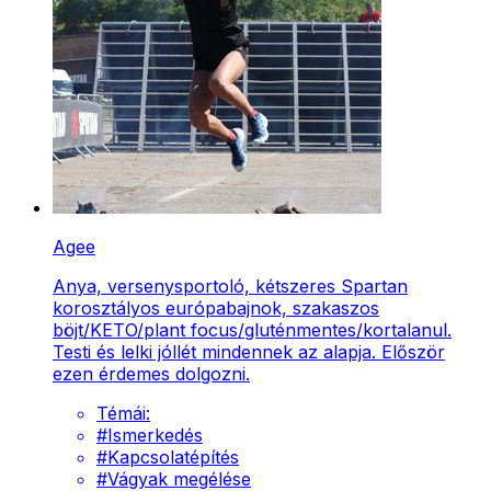
Agee
Anya, versenysportoló, kétszeres Spartan
korosztályos európabajnok, szakaszos
böjt/KETO/plant focus/gluténmentes/kortalanul.
Testi és lelki jóllét mindennek az alapja. Először
ezen érdemes dolgozni.
Témái:
#
Ismerkedés
#
Kapcsolatépítés
#
Vágyak megélése