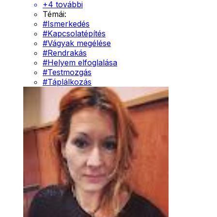
+
4
további
Témái:
#
Ismerkedés
#
Kapcsolatépítés
#
Vágyak megélése
#
Rendrakás
#
Helyem elfoglalása
#
Testmozgás
#
Táplálkozás