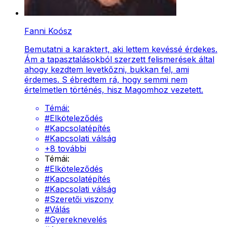
Fanni Koósz
Bemutatni a karaktert, aki lettem kevéssé érdekes.
Ám a tapasztalásokból szerzett felismerések által
ahogy kezdtem levetkőzni, bukkan fel, ami
érdemes. S ébredtem rá, hogy semmi nem
értelmetlen történés, hisz Magomhoz vezetett.
Témái:
#
Elköteleződés
#
Kapcsolatépítés
#
Kapcsolati válság
+
8
további
Témái:
#
Elköteleződés
#
Kapcsolatépítés
#
Kapcsolati válság
#
Szeretői viszony
#
Válás
#
Gyereknevelés