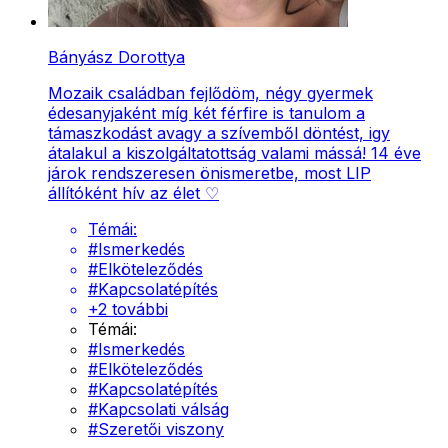
Bányász Dorottya
Mozaik családban fejlődöm, négy gyermek
édesanyjaként míg két férfire is tanulom a
támaszkodást avagy a szívemből döntést, igy
átalakul a kiszolgáltatottság valami mássá! 14 éve
járok rendszeresen önismeretbe, most LIP
állítóként hív az élet ♡
Témái:
#
Ismerkedés
#
Elköteleződés
#
Kapcsolatépítés
+
2
további
Témái:
#
Ismerkedés
#
Elköteleződés
#
Kapcsolatépítés
#
Kapcsolati válság
#
Szeretői viszony