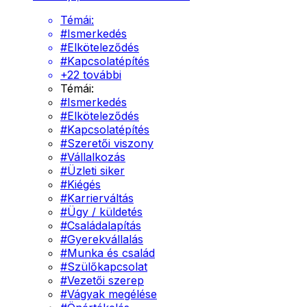
Témái:
#
Ismerkedés
#
Elköteleződés
#
Kapcsolatépítés
+
22
további
Témái:
#
Ismerkedés
#
Elköteleződés
#
Kapcsolatépítés
#
Szeretői viszony
#
Vállalkozás
#
Üzleti siker
#
Kiégés
#
Karrierváltás
#
Ügy / küldetés
#
Családalapítás
#
Gyerekvállalás
#
Munka és család
#
Szülőkapcsolat
#
Vezetői szerep
#
Vágyak megélése