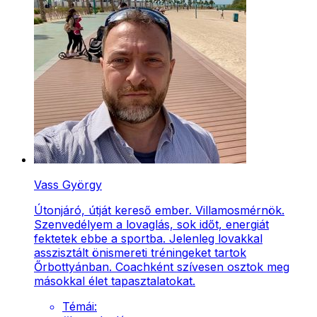
Vass György
Útonjáró, útját kereső ember. Villamosmérnök.
Szenvedélyem a lovaglás, sok időt, energiát
fektetek ebbe a sportba. Jelenleg lovakkal
asszisztált önismereti tréningeket tartok
Őrbottyánban. Coachként szívesen osztok meg
másokkal élet tapasztalatokat.
Témái: