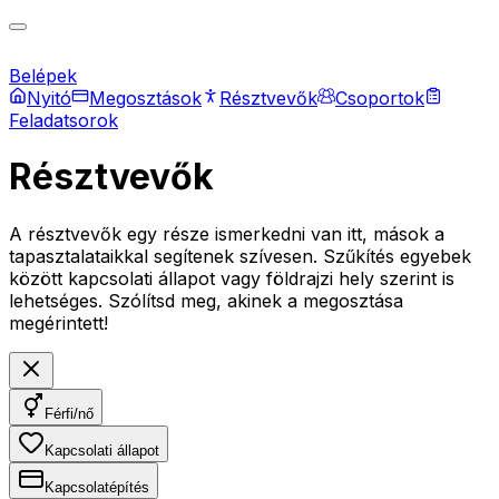
Belépek
Nyitó
Megosztások
Résztvevők
Csoportok
Feladatsorok
Résztvevők
A résztvevők egy része ismerkedni van itt, mások a
tapasztalataikkal segítenek szívesen. Szűkítés egyebek
között kapcsolati állapot vagy földrajzi hely szerint is
lehetséges. Szólítsd meg, akinek a megosztása
megérintett!
Férfi/nő
Kapcsolati állapot
Kapcsolatépítés