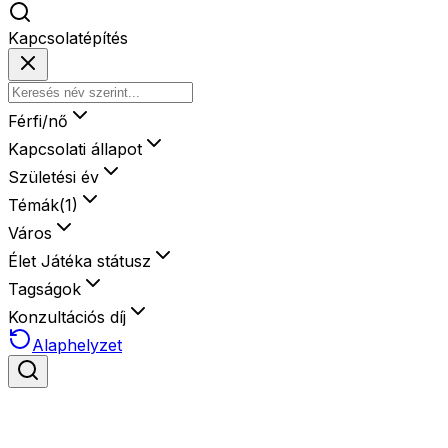
Kapcsolatépítés
Férfi/nő
Kapcsolati állapot
Születési év
Témák
(
1
)
Város
Élet Játéka státusz
Tagságok
Konzultációs díj
Alaphelyzet