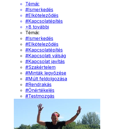
Témái:
#
Ismerkedés
#
Elköteleződés
#
Kapcsolatépítés
+
8
további
Témái:
#
Ismerkedés
#
Elköteleződés
#
Kapcsolatépítés
#
Kapcsolati válság
#
Kapcsolat javítás
#
Szakértelem
#
Minták legyőzése
#
Múlt feldolgozása
#
Rendrakás
#
Önértékelés
#
Testmozgás