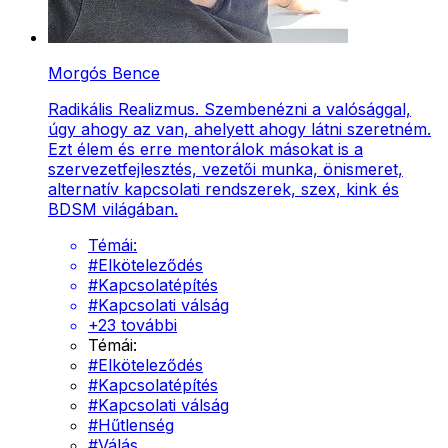
Morgós Bence
Radikális Realizmus. Szembenézni a valósággal,
úgy ahogy az van, ahelyett ahogy látni szeretném.
Ezt élem és erre mentorálok másokat is a
szervezetfejlesztés, vezetői munka, önismeret,
alternatív kapcsolati rendszerek, szex, kink és
BDSM világában.
Témái:
#
Elköteleződés
#
Kapcsolatépítés
#
Kapcsolati válság
+
23
további
Témái:
#
Elköteleződés
#
Kapcsolatépítés
#
Kapcsolati válság
#
Hűtlenség
#
Válás