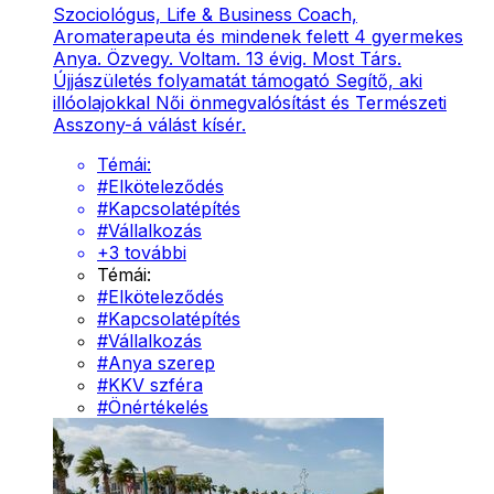
Szociológus, Life & Business Coach,
Aromaterapeuta és mindenek felett 4 gyermekes
Anya. Özvegy. Voltam. 13 évig. Most Társ.
Újjászületés folyamatát támogató Segítő, aki
illóolajokkal Női önmegvalósítást és Természeti
Asszony-á válást kísér.
Témái:
#
Elköteleződés
#
Kapcsolatépítés
#
Vállalkozás
+
3
további
Témái:
#
Elköteleződés
#
Kapcsolatépítés
#
Vállalkozás
#
Anya szerep
#
KKV szféra
#
Önértékelés