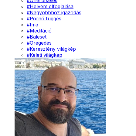
#
Önértékelés
#
Helyem elfoglalása
#
Nagyobbhoz igazodás
#
Pornó függés
#
Ima
#
Meditáció
#
Baleset
#
Öregedés
#
Keresztény világkép
#
Keleti világkép