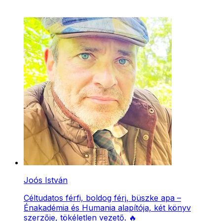
Joós István
Céltudatos férfi, boldog férj, büszke apa –
Énakadémia és Humania alapítója, két könyv
szerzője, tökéletlen vezető. 🔥