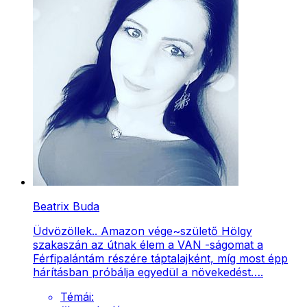
Beatrix Buda
Üdvözöllek.. Amazon vége~születő Hölgy
szakaszán az útnak élem a VAN -ságomat a
Férfipalántám részére táptalajként, míg most épp
hárításban próbálja egyedül a növekedést….
Témái: