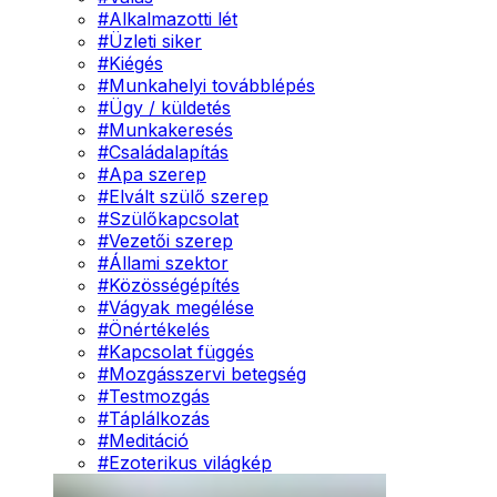
#
Alkalmazotti lét
#
Üzleti siker
#
Kiégés
#
Munkahelyi továbblépés
#
Ügy / küldetés
#
Munkakeresés
#
Családalapítás
#
Apa szerep
#
Elvált szülő szerep
#
Szülőkapcsolat
#
Vezetői szerep
#
Állami szektor
#
Közösségépítés
#
Vágyak megélése
#
Önértékelés
#
Kapcsolat függés
#
Mozgásszervi betegség
#
Testmozgás
#
Táplálkozás
#
Meditáció
#
Ezoterikus világkép