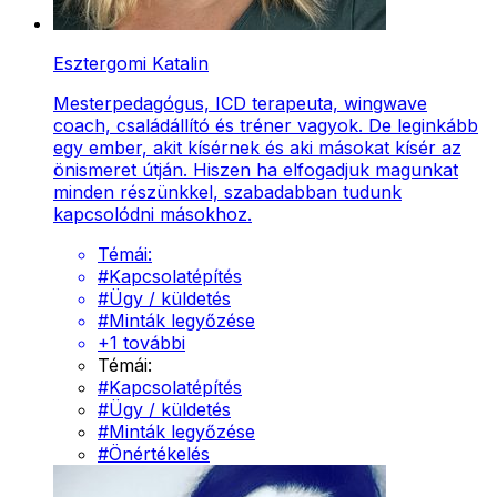
Esztergomi Katalin
Mesterpedagógus, ICD terapeuta, wingwave
coach, családállító és tréner vagyok. De leginkább
egy ember, akit kísérnek és aki másokat kísér az
önismeret útján. Hiszen ha elfogadjuk magunkat
minden részünkkel, szabadabban tudunk
kapcsolódni másokhoz.
Témái:
#
Kapcsolatépítés
#
Ügy / küldetés
#
Minták legyőzése
+
1
további
Témái:
#
Kapcsolatépítés
#
Ügy / küldetés
#
Minták legyőzése
#
Önértékelés