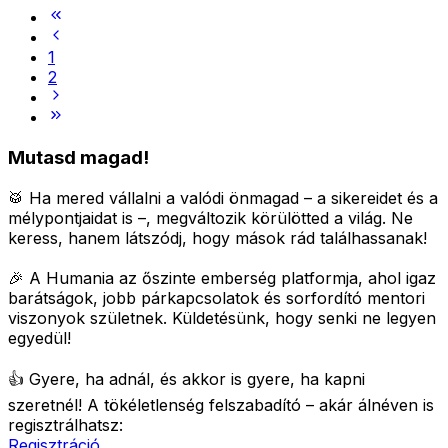
1
2
Mutasd magad!
🥁 Ha mered vállalni a valódi önmagad – a sikereidet és a
mélypontjaidat is –, megváltozik körülötted a világ.
Ne
keress, hanem látszódj, hogy mások rád találhassanak!
🎉 A Humania az őszinte emberség platformja, ahol igaz
barátságok, jobb párkapcsolatok és sorfordító mentori
viszonyok születnek.
Küldetésünk, hogy senki ne legyen
egyedül!
👍 Gyere, ha adnál, és akkor is gyere, ha kapni
szeretnél!
A tökéletlenség felszabadító – akár álnéven is
regisztrálhatsz:
Regisztráció