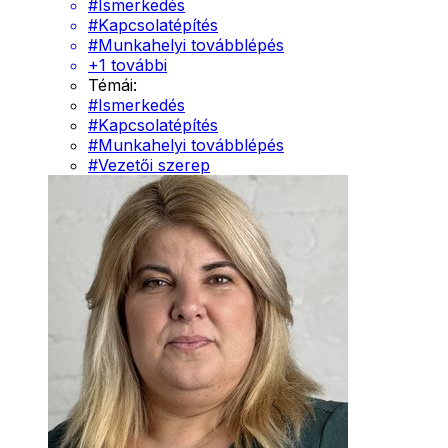
#
Ismerkedés
#
Kapcsolatépítés
#
Munkahelyi továbblépés
+
1
további
Témái:
#
Ismerkedés
#
Kapcsolatépítés
#
Munkahelyi továbblépés
#
Vezetői szerep