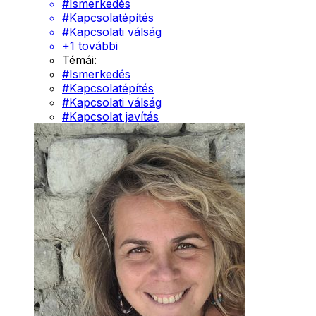
#
Ismerkedés
#
Kapcsolatépítés
#
Kapcsolati válság
+
1
további
Témái:
#
Ismerkedés
#
Kapcsolatépítés
#
Kapcsolati válság
#
Kapcsolat javítás