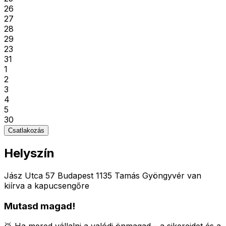
26
27
28
29
23
31
1
2
3
4
5
30
Csatlakozás
Helyszín
Jász Utca 57 Budapest 1135 Tamás Gyöngyvér van
kiírva a kapucsengőre
Mutasd magad!