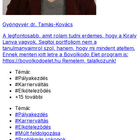
Gyöngyvér dr. Tamás-Kovács
A legfontosabb, amit rolam tudni erdemes, hogy a Kiraly
Lanya vagyok. Segitoi portfoliom nem a
tanulmanyaimrol szol, hanem, hogy mi mindent ateltem.
Ennek menten jott letre a Bovolkodo Elet program is:
https://bovolkodoelet.hu Remelem, talalkozunk!
Témái:
#
Pályakezdés
#
Karrierváltás
#
Elköteleződés
+
15
további
Témái:
#
Pályakezdés
#
Karrierváltás
#
Elköteleződés
#
Múlt feldolgozása
#
Problémás rokonok