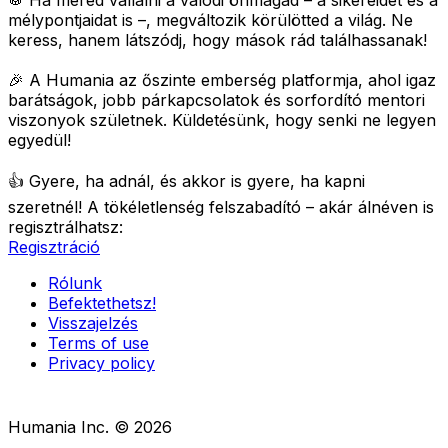
🥁 Ha mered vállalni a valódi önmagad – a sikereidet és a
mélypontjaidat is –, megváltozik körülötted a világ.
Ne
keress, hanem látszódj, hogy mások rád találhassanak!
🎉 A Humania az őszinte emberség platformja, ahol igaz
barátságok, jobb párkapcsolatok és sorfordító mentori
viszonyok születnek.
Küldetésünk, hogy senki ne legyen
egyedül!
👍 Gyere, ha adnál, és akkor is gyere, ha kapni
szeretnél!
A tökéletlenség felszabadító – akár álnéven is
regisztrálhatsz:
Regisztráció
Rólunk
Befektethetsz!
Visszajelzés
Terms of use
Privacy policy
Humania Inc. ©
2026