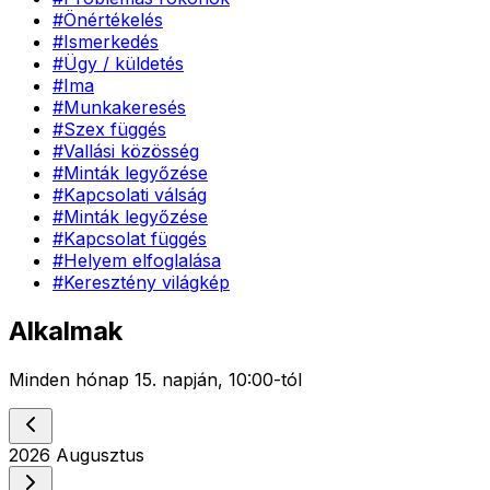
#
Önértékelés
#
Ismerkedés
#
Ügy / küldetés
#
Ima
#
Munkakeresés
#
Szex függés
#
Vallási közösség
#
Minták legyőzése
#
Kapcsolati válság
#
Minták legyőzése
#
Kapcsolat függés
#
Helyem elfoglalása
#
Keresztény világkép
Alkalmak
Minden hónap 15. napján, 10:00-tól
2026
Augusztus