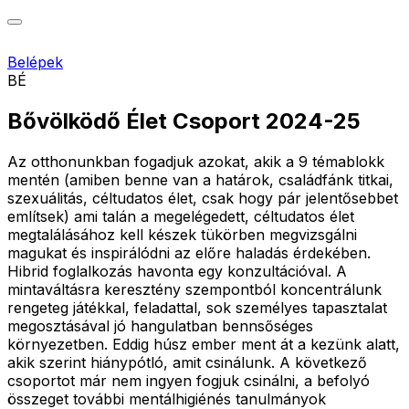
Belépek
BÉ
Bővölködő Élet Csoport 2024-25
Az otthonunkban fogadjuk azokat, akik a 9 témablokk
mentén (amiben benne van a határok, családfánk titkai,
szexuálitás, céltudatos élet, csak hogy pár jelentősebbet
említsek) ami talán a megelégedett, céltudatos élet
megtalálásához kell készek tükörben megvizsgálni
magukat és inspirálódni az előre haladás érdekében.
Hibrid foglalkozás havonta egy konzultációval. A
mintaváltásra keresztény szempontból koncentrálunk
rengeteg játékkal, feladattal, sok személyes tapasztalat
megosztásával jó hangulatban bennsőséges
környezetben. Eddig húsz ember ment át a kezünk alatt,
akik szerint hiánypótló, amit csinálunk. A következő
csoportot már nem ingyen fogjuk csinálni, a befolyó
összeget további mentálhigiénés tanulmányok