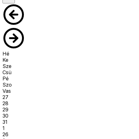
Hé
Ke
Sze
Csü
Pé
Szo
Vas
27
28
29
30
31
1
26