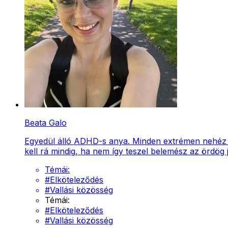
Beata Galo
Egyedül álló ADHD-s anya. Minden extrémen nehéz hel
kell rá mindig, ha nem így teszel belemész az ördög 
Témái:
#
Elköteleződés
#
Vallási közösség
Témái:
#
Elköteleződés
#
Vallási közösség