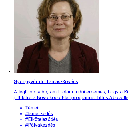
Gyöngyvér dr. Tamás-Kovács
A legfontosabb, amit rolam tudni erdemes, hogy a K
jott letre a Bovolkodo Elet program is: https://bovo
Témái:
#
Ismerkedés
#
Elköteleződés
#
Pályakezdés