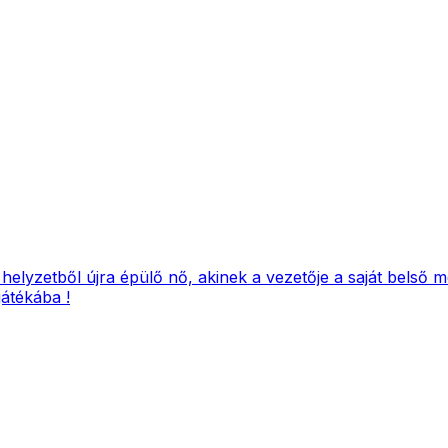
yzetből újra épülő nő, akinek a vezetője a saját belső me
játékába !