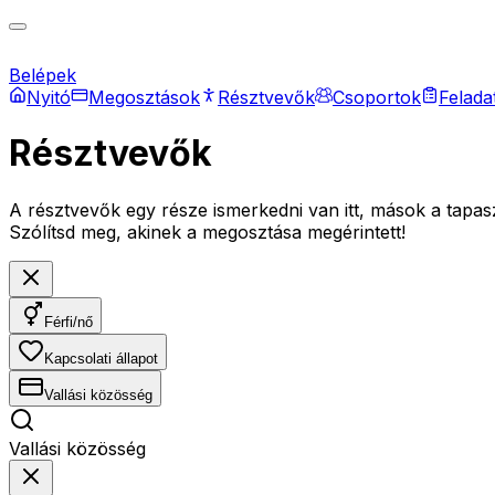
Belépek
Nyitó
Megosztások
Résztvevők
Csoportok
Felada
Résztvevők
A résztvevők egy része ismerkedni van itt, mások a tapaszt
Szólítsd meg, akinek a megosztása megérintett!
Férfi/nő
Kapcsolati állapot
Vallási közösség
Vallási közösség