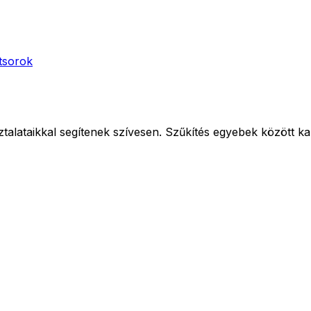
tsorok
alataikkal segítenek szívesen. Szűkítés egyebek között kapcs