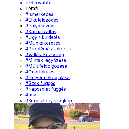
+
13
további
Témái:
#
Ismerkedés
#
Elköteleződés
#
Pályakezdés
#
Karrierváltás
#
Ügy / küldetés
#
Munkakeresés
#
Problémás rokonok
#
Vallási közösség
#
Minták legyőzése
#
Múlt feldolgozása
#
Önértékelés
#
Helyem elfoglalása
#
Szex függés
#
Kapcsolat függés
#
Ima
#
Keresztény világkép