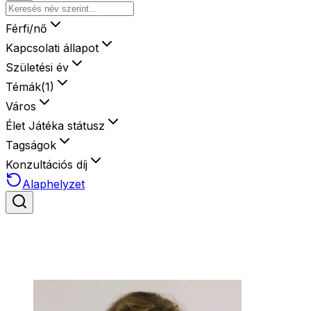
Férfi/nő
Kapcsolati állapot
Születési év
Témák
(
1
)
Város
Élet Játéka státusz
Tagságok
Konzultációs díj
Alaphelyzet