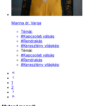
Marina dr. Varga
Témái:
#
Kapcsolati válság
#
Rendrakás
#
Keresztény világkép
Témái:
#
Kapcsolati válság
#
Rendrakás
#
Keresztény világkép
1
2