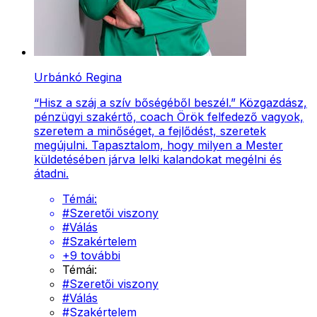
Urbánkó Regina
“Hisz a száj a szív bőségéből beszél.” Közgazdász,
pénzügyi szakértő, coach Örök felfedező vagyok,
szeretem a minőséget, a fejlődést, szeretek
megújulni. Tapasztalom, hogy milyen a Mester
küldetésében járva lelki kalandokat megélni és
átadni.
Témái:
#
Szeretői viszony
#
Válás
#
Szakértelem
+
9
további
Témái:
#
Szeretői viszony
#
Válás
#
Szakértelem