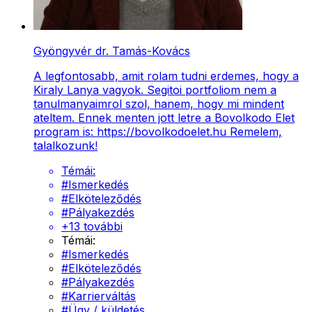
Gyöngyvér dr. Tamás-Kovács
A legfontosabb, amit rolam tudni erdemes, hogy a
Kiraly Lanya vagyok. Segitoi portfoliom nem a
tanulmanyaimrol szol, hanem, hogy mi mindent
ateltem. Ennek menten jott letre a Bovolkodo Elet
program is: https://bovolkodoelet.hu Remelem,
talalkozunk!
Témái:
#
Ismerkedés
#
Elköteleződés
#
Pályakezdés
+
13
további
Témái:
#
Ismerkedés
#
Elköteleződés
#
Pályakezdés
#
Karrierváltás
#
Ügy / küldetés