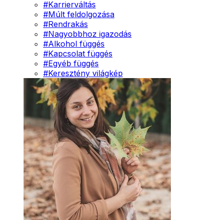
#
Karrierváltás
#
Múlt feldolgozása
#
Rendrakás
#
Nagyobbhoz igazodás
#
Alkohol függés
#
Kapcsolat függés
#
Egyéb függés
#
Keresztény világkép