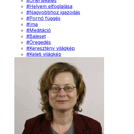
#
Önértékelés
#
Helyem elfoglalása
#
Nagyobbhoz igazodás
#
Pornó függés
#
Ima
#
Meditáció
#
Baleset
#
Öregedés
#
Keresztény világkép
#
Keleti világkép