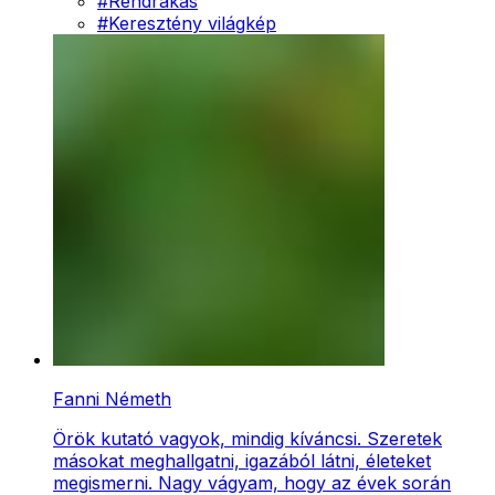
#
Rendrakás
#
Keresztény világkép
Fanni Németh
Örök kutató vagyok, mindig kíváncsi. Szeretek
másokat meghallgatni, igazából látni, életeket
megismerni. Nagy vágyam, hogy az évek során