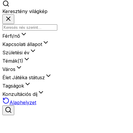
Keresztény világkép
Férfi/nő
Kapcsolati állapot
Születési év
Témák
(
1
)
Város
Élet Játéka státusz
Tagságok
Konzultációs díj
Alaphelyzet