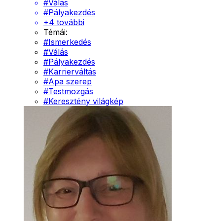
#
Válás
#
Pályakezdés
+
4
további
Témái:
#
Ismerkedés
#
Válás
#
Pályakezdés
#
Karrierváltás
#
Apa szerep
#
Testmozgás
#
Keresztény világkép