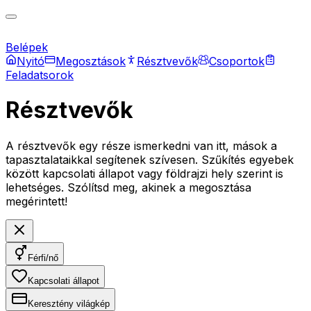
Belépek
Nyitó
Megosztások
Résztvevők
Csoportok
Feladatsorok
Résztvevők
A résztvevők egy része ismerkedni van itt, mások a
tapasztalataikkal segítenek szívesen. Szűkítés egyebek
között kapcsolati állapot vagy földrajzi hely szerint is
lehetséges. Szólítsd meg, akinek a megosztása
megérintett!
Férfi/nő
Kapcsolati állapot
Keresztény világkép