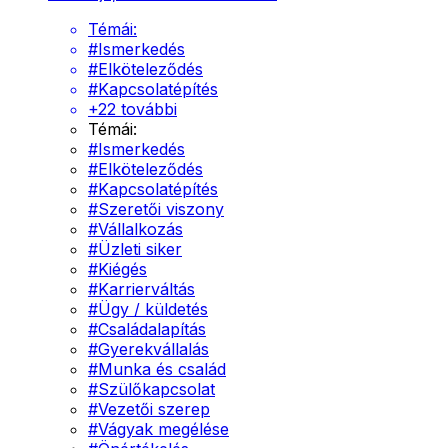
Témái:
#
Ismerkedés
#
Elköteleződés
#
Kapcsolatépítés
+
22
további
Témái:
#
Ismerkedés
#
Elköteleződés
#
Kapcsolatépítés
#
Szeretői viszony
#
Vállalkozás
#
Üzleti siker
#
Kiégés
#
Karrierváltás
#
Ügy / küldetés
#
Családalapítás
#
Gyerekvállalás
#
Munka és család
#
Szülőkapcsolat
#
Vezetői szerep
#
Vágyak megélése