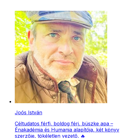
Joós István
Céltudatos férfi, boldog férj, büszke apa –
Énakadémia és Humania alapítója, két könyv
szerzője, tökéletlen vezető. 🔥