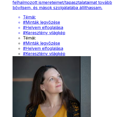
felhalmozott ismereteimet/tapasztalataimat tovább
bővítsem, és mások szolgálatába állíthassam.
Témái:
#
Minták legyőzése
#
Helyem elfoglalása
#
Keresztény világkép
Témái:
#
Minták legyőzése
#
Helyem elfoglalása
#
Keresztény világkép