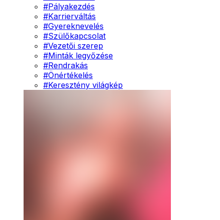
#
Pályakezdés
#
Karrierváltás
#
Gyereknevelés
#
Szülőkapcsolat
#
Vezetői szerep
#
Minták legyőzése
#
Rendrakás
#
Önértékelés
#
Keresztény világkép