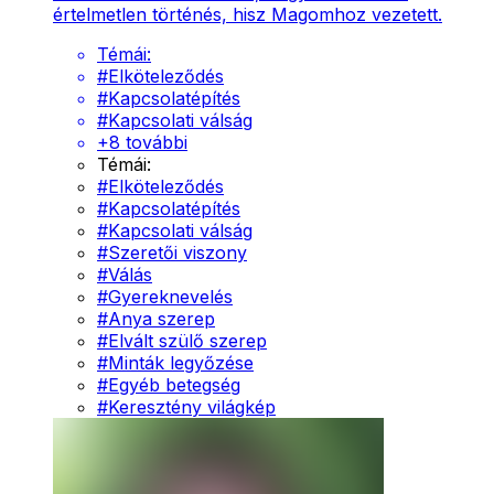
értelmetlen történés, hisz Magomhoz vezetett.
Témái:
#
Elköteleződés
#
Kapcsolatépítés
#
Kapcsolati válság
+
8
további
Témái:
#
Elköteleződés
#
Kapcsolatépítés
#
Kapcsolati válság
#
Szeretői viszony
#
Válás
#
Gyereknevelés
#
Anya szerep
#
Elvált szülő szerep
#
Minták legyőzése
#
Egyéb betegség
#
Keresztény világkép