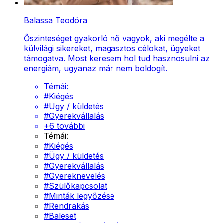
Balassa Teodóra
Őszinteséget gyakorló nő vagyok, aki megélte a
külvilági sikereket, magasztos célokat, ügyeket
támogatva. Most keresem hol tud hasznosulni az
energiám, ugyanaz már nem boldogít.
Témái:
#
Kiégés
#
Ügy / küldetés
#
Gyerekvállalás
+
6
további
Témái:
#
Kiégés
#
Ügy / küldetés
#
Gyerekvállalás
#
Gyereknevelés
#
Szülőkapcsolat
#
Minták legyőzése
#
Rendrakás
#
Baleset