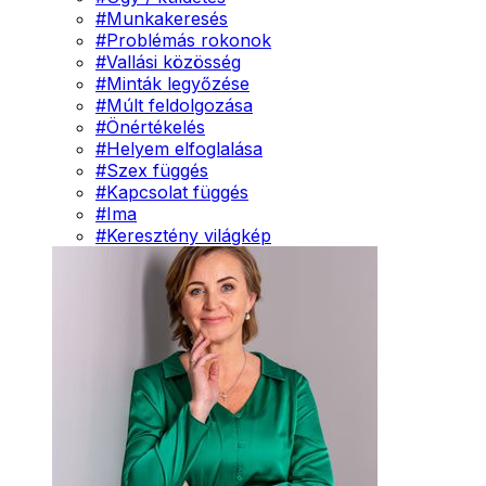
#
Munkakeresés
#
Problémás rokonok
#
Vallási közösség
#
Minták legyőzése
#
Múlt feldolgozása
#
Önértékelés
#
Helyem elfoglalása
#
Szex függés
#
Kapcsolat függés
#
Ima
#
Keresztény világkép