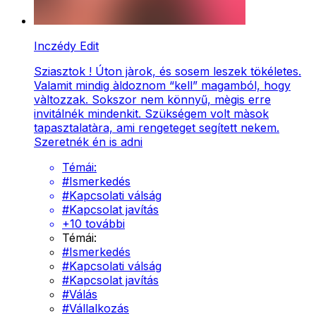
Inczédy Edit
Sziasztok ! Úton jàrok, és sosem leszek tökéletes.
Valamit mindig àldoznom “kell” magamból, hogy
vàltozzak. Sokszor nem könnyű, mègis erre
invitálnék mindenkit. Szükségem volt màsok
tapasztalatàra, ami rengeteget segített nekem.
Szeretnék én is adni
Témái:
#
Ismerkedés
#
Kapcsolati válság
#
Kapcsolat javítás
+
10
további
Témái:
#
Ismerkedés
#
Kapcsolati válság
#
Kapcsolat javítás
#
Válás
#
Vállalkozás