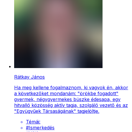
Rátkay János
Ha meg kellene fogalmaznom, ki vagyok én, akkor
a következőket mondanám: "örökbe fogadott"
gyermek, négygyermekes büszke édesapa, egy
hitvalló közösség aktív tagja, szolgáló vezető és az
"Együgyűek Társaságának" tagjelöltje.
Témái:
#
Ismerkedés