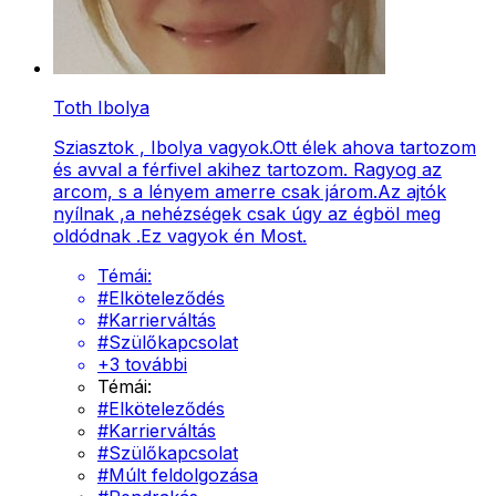
Toth Ibolya
Sziasztok , Ibolya vagyok.Ott élek ahova tartozom
és avval a férfivel akihez tartozom. Ragyog az
arcom, s a lényem amerre csak járom.Az ajtók
nyílnak ,a nehézségek csak úgy az égböl meg
oldódnak .Ez vagyok én Most.
Témái:
#
Elköteleződés
#
Karrierváltás
#
Szülőkapcsolat
+
3
további
Témái:
#
Elköteleződés
#
Karrierváltás
#
Szülőkapcsolat
#
Múlt feldolgozása