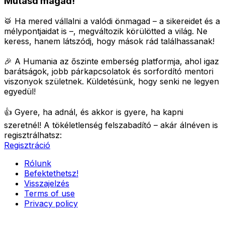
Mutasd magad!
🥁 Ha mered vállalni a valódi önmagad – a sikereidet és a
mélypontjaidat is –, megváltozik körülötted a világ.
Ne
keress, hanem látszódj, hogy mások rád találhassanak!
🎉 A Humania az őszinte emberség platformja, ahol igaz
barátságok, jobb párkapcsolatok és sorfordító mentori
viszonyok születnek.
Küldetésünk, hogy senki ne legyen
egyedül!
👍 Gyere, ha adnál, és akkor is gyere, ha kapni
szeretnél!
A tökéletlenség felszabadító – akár álnéven is
regisztrálhatsz:
Regisztráció
Rólunk
Befektethetsz!
Visszajelzés
Terms of use
Privacy policy