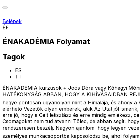
Belépek
ÉF
ÉNAKADÉMIA Folyamat
Tagok
ES
TT
ÉNAKADÉMIA kurzusok + Joós Dóra vagy Kőhegyi Móni +
HATÉKONYSÁG ABBAN, HOGY A KIHÍVÁSAIDBAN REJLŐ
hegye pontosan ugyanolyan mint a Himalája, és ahogy a H
elérhető Vezetők olyan emberek, akik Az Utat jól ismerik
arra jó, hogy a Célt letisztázz és erre mindig emlékezz, d
Csomagokat nem tud átvenni Tőled, de abban segít, hogy m
rendszeresen beszélj. Nagyon ajánlom, hogy legyen veze
személyes munkacsoportba kapcsolódsz be, ahol folyamato