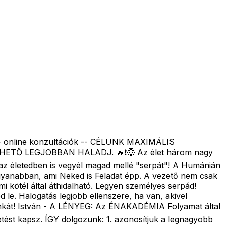
+ online konzultációk -- CÉLUNK MAXIMÁLIS
 LEGJOBBAN HALADJ. 🔥❗️😇 Az élet három nagy
az életedben is vegyél magad mellé "serpát"! A Humánián
ugyanabban, ami Neked is Feladat épp. A vezető nem csak
mi kötél által áthidalható. Legyen személyes serpád!
le. Halogatás legjobb ellenszere, ha van, akivel
munkát! István - A LÉNYEG: Az ÉNAKADÉMIA Folyamat által
ést kapsz. ÍGY dolgozunk: 1. azonosítjuk a legnagyobb