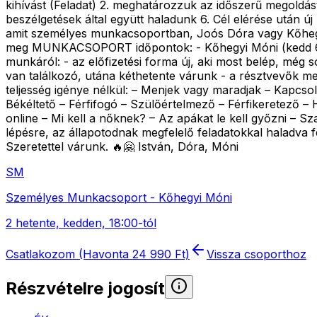
kihívást (Feladat) 2. meghatározzuk az időszerű megoldást
beszélgetések által együtt haladunk 6. Cél elérése utá
amit személyes munkacsoportban, Joós Dóra vagy Kőhegyi 
meg MUNKACSOPORT időpontok: - Kőhegyi Móni (kedd 6 
munkáról: - az előfizetési forma új, aki most belép, még
van találkozó, utána kéthetente várunk - a résztve
teljesség igénye nélkül: – Menjek vagy maradjak – Kapcso
Békéltető – Férfifogó – Szülőértelmező – Férfikeretező – 
online – Mi kell a nőknek? – Az apákat le kell győzni – Sz
lépésre, az állapotodnak megfelelő feladatokkal haladva 
Szeretettel várunk. 🔥🤗 István, Dóra, Móni
SM
Személyes Munkacsoport - Kőhegyi Móni
2 hetente, kedden, 18:00-tól
Csatlakozom (Havonta 24 990 Ft)
Vissza csoporthoz
Részvételre jogosít