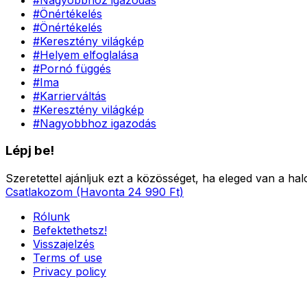
#
Önértékelés
#
Önértékelés
#
Keresztény világkép
#
Helyem elfoglalása
#
Pornó függés
#
Ima
#
Karrierváltás
#
Keresztény világkép
#
Nagyobbhoz igazodás
Lépj be!
Szeretettel ajánljuk ezt a közösséget, ha eleged van a hal
Csatlakozom (Havonta 24 990 Ft)
Rólunk
Befektethetsz!
Visszajelzés
Terms of use
Privacy policy