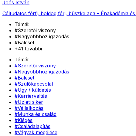
Joós István
Céltudatos férfi, boldog férj, büszke apa – Énakadémia és
Témái:
#
Szeretői viszony
#
Nagyobbhoz igazodás
#
Baleset
+
41
további
Témái:
#
Szeretői viszony
#
Nagyobbhoz igazodás
#
Baleset
#
Szülőkapcsolat
#
Ügy / küldetés
#
Karrierváltás
#
Üzleti siker
#
Vállalkozás
#
Munka és család
#
Kiégés
#
Családalapítás
#
Vágyak megélése