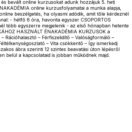
 és bevált online kurzusokat adunk hozzájuk 5. heti
z ÉNAKADÉMIA online kurzusfolyamatai a munka alapja,
line beszélgetés, ha olyasmi adódik, amit tőle kérdeznél
nal: - hétfő 6 óra, havonta egyszer CSOPORTOS
nél több egyszerre megjelenik - az első hónapban hetente
 - A MUNKÁHOZ HASZNÁLT ÉNAKADÉMIA KURZUSOK a
 Rációhalasztó – Férfiszelidítő – Valóságformáló –
éltélkenységoszlató – Vita csökkentő – Így ismerkedj
zakos ábra szerinti 12 szintes beavatási úton lépésről
zen belül a kapcsolataid is jobban működnek majd.