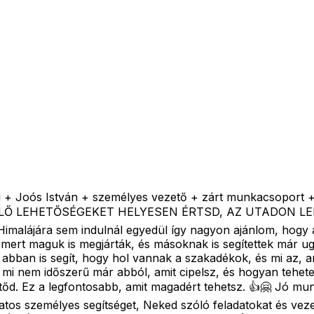
 Joós István + személyes vezető + zárt munkacsoport 
 LEHETŐSÉGEKET HELYESEN ÉRTSD, AZ UTADON LEHETŐ
imalájára sem indulnál egyedül így nagyon ajánlom, hogy 
, mert maguk is megjárták, és másoknak is segítettek már 
e abban is segít, hogy hol vannak a szakadékok, és mi az, a
i nem időszerű már abból, amit cipelsz, és hogyan teheted 
tőd. Ez a legfontosabb, amit magadért tehetsz. 👍🤗 Jó 
s személyes segítséget, Neked szóló feladatokat és vezet