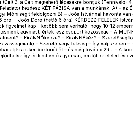
 (Cél) 3. a Célt megtehető lépésekre bontjuk (Tennivaló) 4.
n új Feladatot kezdesz KÉT FÁZISA van a munkának: A) – a
Móni segít feldolgozni B) – Joós Istvánnal havonta van on
óra) - Joós Dóra (hétfő 6 óra) KÉRDEZZ-FELELEK István
 sok figyelmet kap - később sem várható, hogy 10-12 ember
vők megismerik egymást, érték lesz csoport közössége
latmentő – KirályNŐképzeő – KiralyNÉkéző – Szeretősegítő –
Házasságmentő – Szerető vagy feleség – Így válj szépen – F
abadulj ki a siker börtönéből – és még további 29… - A kors
fejlődhetsz így érdemben és gyorsan, amitől az életed és e