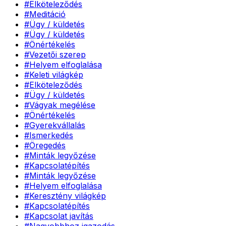
#
Elköteleződés
#
Meditáció
#
Ügy / küldetés
#
Ügy / küldetés
#
Önértékelés
#
Vezetői szerep
#
Helyem elfoglalása
#
Keleti világkép
#
Elköteleződés
#
Ügy / küldetés
#
Vágyak megélése
#
Önértékelés
#
Gyerekvállalás
#
Ismerkedés
#
Öregedés
#
Minták legyőzése
#
Kapcsolatépítés
#
Minták legyőzése
#
Helyem elfoglalása
#
Keresztény világkép
#
Kapcsolatépítés
#
Kapcsolat javítás
#
Nagyobbhoz igazodás