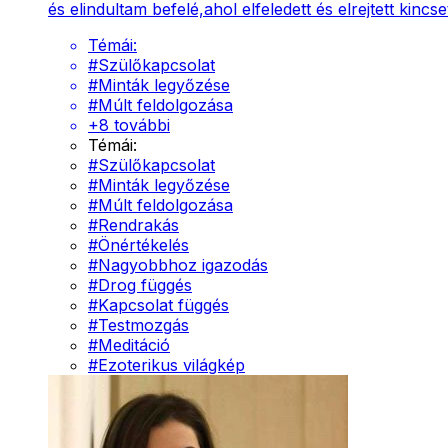
és elindultam befelé,ahol elfeledett és elrejtett kin
Témái:
#
Szülőkapcsolat
#
Minták legyőzése
#
Múlt feldolgozása
+
8
további
Témái:
#
Szülőkapcsolat
#
Minták legyőzése
#
Múlt feldolgozása
#
Rendrakás
#
Önértékelés
#
Nagyobbhoz igazodás
#
Drog függés
#
Kapcsolat függés
#
Testmozgás
#
Meditáció
#
Ezoterikus világkép