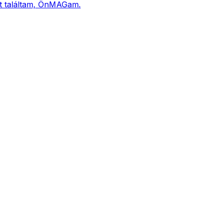
cset találtam, ÖnMAGam.