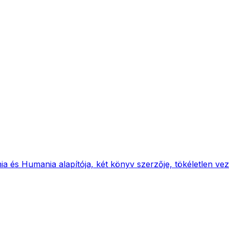
ia és Humania alapítója, két könyv szerzője, tökéletlen vez