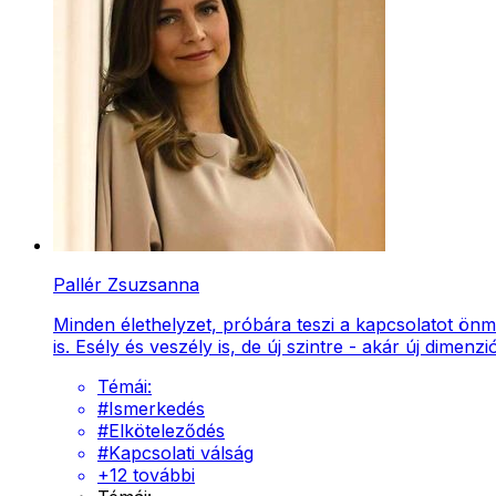
Pallér Zsuzsanna
Minden élethelyzet, próbára teszi a kapcsolatot ön
is. Esély és veszély is, de új szintre - akár új dimenz
Témái:
#
Ismerkedés
#
Elköteleződés
#
Kapcsolati válság
+
12
további