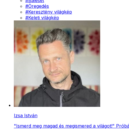
#
Baleset
#
Öregedés
#
Keresztény világkép
#
Keleti világkép
Izsa István
"Ismerd meg magad és megismered a világot!" Próbál