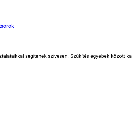
tsorok
alataikkal segítenek szívesen. Szűkítés egyebek között kapcs