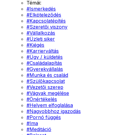
Témái:
#
Ismerkedés
#
Elköteleződés
#
Kapcsolatépítés
#
Szeretői viszony
#
Vállalkozás
#
Üzleti siker
#
Kiégés
#
Karrierváltás
#
Ügy / küldetés
#
Családalapítás
#
Gyerekvállalás
#
Munka és család
#
Szülőkapcsolat
#
Vezetői szerep
#
Vágyak megélése
#
Önértékelés
#
Helyem elfoglalása
#
Nagyobbhoz igazodás
#
Pornó függés
#
Ima
#
Meditáció