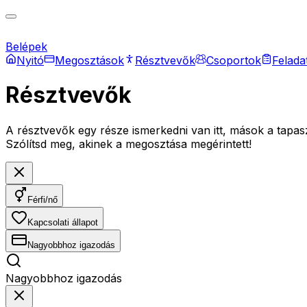
Belépek
Nyitó
Megosztások
Résztvevők
Csoportok
Felada
Résztvevők
A résztvevők egy része ismerkedni van itt, mások a tapaszt
Szólítsd meg, akinek a megosztása megérintett!
Férfi/nő
Kapcsolati állapot
Nagyobbhoz igazodás
Nagyobbhoz igazodás