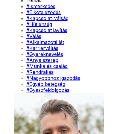
Témái:
#
Ismerkedés
#
Elköteleződés
#
Kapcsolati válság
#
Hűtlenség
#
Kapcsolat javítás
#
Válás
#
Alkalmazotti lét
#
Karrierváltás
#
Gyereknevelés
#
Anya szerep
#
Munka és család
#
Rendrakás
#
Nagyobbhoz igazodás
#
Egyéb betegség
#
Gyászfeldolgozás