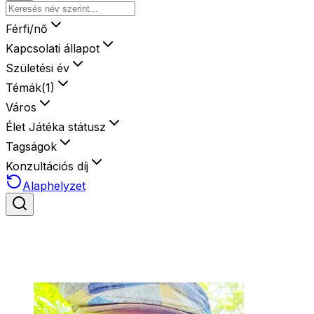
Férfi/nő
Kapcsolati állapot
Születési év
Témák
(
1
)
Város
Élet Játéka státusz
Tagságok
Konzultációs díj
Alaphelyzet