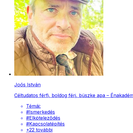
Joós István
Céltudatos férfi, boldog férj, büszke apa – Énakadém
Témái:
#
Ismerkedés
#
Elköteleződés
#
Kapcsolatépítés
+
22
további