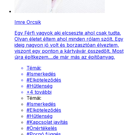
Imre Orcsik
Egy Férfi vagyok aki elcseszte ahol csak tudta.
Olyan életet éltem ahol minden rólam szólt. Egy
ideig nagyon jó volt és borzasztóan élveztem,
viszont egy ponton a kártyávár összedőlt. Most
újra építkezem....de már más az építőanyag.
Témái:
#
Ismerkedés
#
Elköteleződés
#
Hűtlenség
+
4
további
Témái:
#
Ismerkedés
#
Elköteleződés
#
Hűtlenség
#
Kapcsolat javítás
#
Önértékelés
#
Pornó függés