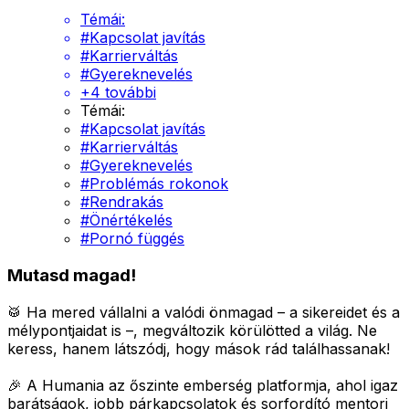
Témái:
#
Kapcsolat javítás
#
Karrierváltás
#
Gyereknevelés
+
4
további
Témái:
#
Kapcsolat javítás
#
Karrierváltás
#
Gyereknevelés
#
Problémás rokonok
#
Rendrakás
#
Önértékelés
#
Pornó függés
Mutasd magad!
🥁 Ha mered vállalni a valódi önmagad – a sikereidet és a
mélypontjaidat is –, megváltozik körülötted a világ.
Ne
keress, hanem látszódj, hogy mások rád találhassanak!
🎉 A Humania az őszinte emberség platformja, ahol igaz
barátságok, jobb párkapcsolatok és sorfordító mentori