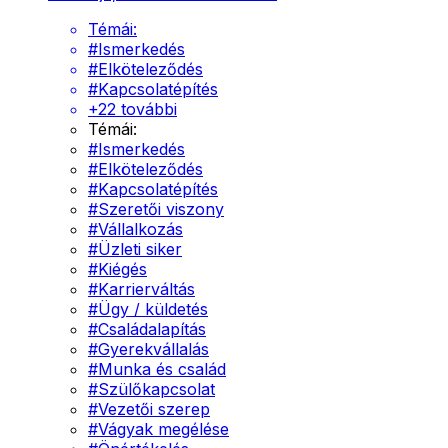
Témái:
#
Ismerkedés
#
Elköteleződés
#
Kapcsolatépítés
+
22
további
Témái:
#
Ismerkedés
#
Elköteleződés
#
Kapcsolatépítés
#
Szeretői viszony
#
Vállalkozás
#
Üzleti siker
#
Kiégés
#
Karrierváltás
#
Ügy / küldetés
#
Családalapítás
#
Gyerekvállalás
#
Munka és család
#
Szülőkapcsolat
#
Vezetői szerep
#
Vágyak megélése