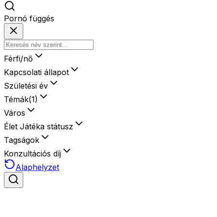
Pornó függés
Férfi/nő
Kapcsolati állapot
Születési év
Témák
(
1
)
Város
Élet Játéka státusz
Tagságok
Konzultációs díj
Alaphelyzet