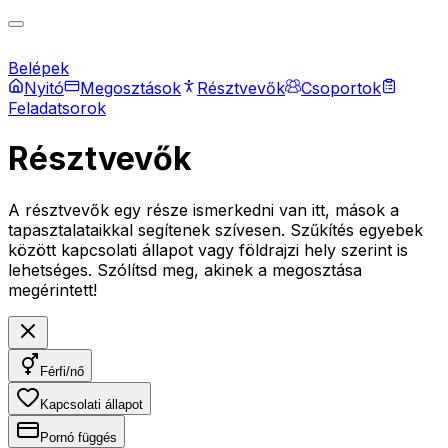
Belépek
Nyitó
Megosztások
Résztvevők
Csoportok
Feladatsorok
Résztvevők
A résztvevők egy része ismerkedni van itt, mások a
tapasztalataikkal segítenek szívesen. Szűkítés egyebek
között kapcsolati állapot vagy földrajzi hely szerint is
lehetséges. Szólítsd meg, akinek a megosztása
megérintett!
Férfi/nő
Kapcsolati állapot
Pornó függés