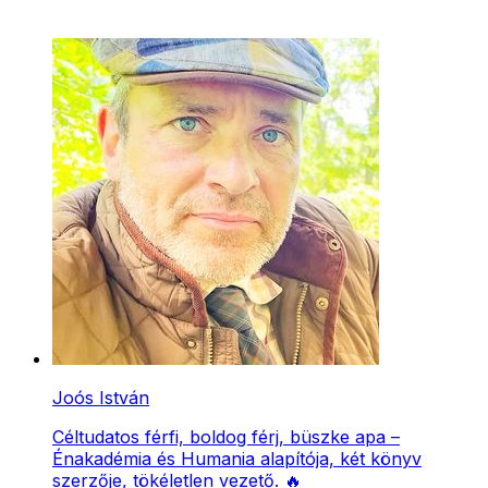
Joós István
Céltudatos férfi, boldog férj, büszke apa –
Énakadémia és Humania alapítója, két könyv
szerzője, tökéletlen vezető. 🔥