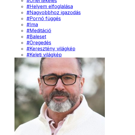
#
Önértékelés
#
Helyem elfoglalása
#
Nagyobbhoz igazodás
#
Pornó függés
#
Ima
#
Meditáció
#
Baleset
#
Öregedés
#
Keresztény világkép
#
Keleti világkép