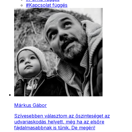
#
Kapcsolat függés
Márkus Gábor
Szívesebben választom az őszinteséget az
udvariaskodás helyett, még ha az elsőre
fájdalmasabbnak is tűnik. De megéri!