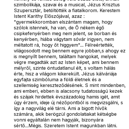
szimbolikája, szavai és a musical, Jézus Krisztus
Szupersztár, betöltötték a fiatalkorom. Kerestem
Istent Karithy Előszójával, azaz :
"gyermekkoromban elszántam magam, hogy
szólok istennek, ha van, de Ő nékem égő
csipkefenyérben meg nem jelent, se borban és
kenyérben, hiába vágytam sóvár irigyen, nem
méltatott rá, hogy őt higgyem"... Félreértették,
világosodott meg bennem egyre jobban,s ahogy ez
is megnyílt bennem, találtam hangokat, melyek
végre megadták azt az Isten képet, ami bennem
mélyről, szinte öntudatlanul élt, s voltam hálás
érte, hisz a világom kikerekült. Jézus kálváriája
egyfajta szimbóluma a földi életnek és a
szellemiség kereszteződésének. S mint mindenben,
ami emberi, ebben is alacsony tudatosságú kezek
és szájak hirdettek évszázadokig hamis igét, amit
úgy érzem, ideje új nézőpontból is megvizsgálni, s
így a nagyvilág elé tárni. Ami a bigott hívők
számára, akik berögzül gondolatiakat kétségbe
vonni egyáltalán nem hagyják, bizonyára
sértő...Mégis. Szeretem Istent magunkban látni.