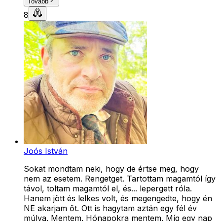
Tovább
8
Joós István
Sokat mondtam neki, hogy de értse meg, hogy
nem az esetem. Rengetget. Tartottam magamtól így
távol, toltam magamtól el, és... lepergett róla.
Hanem jött és lelkes volt, és megengedte, hogy én
NE akarjam őt. Ott is hagytam aztán egy fél év
múlva. Mentem. Hónapokra mentem. Míg egy nap