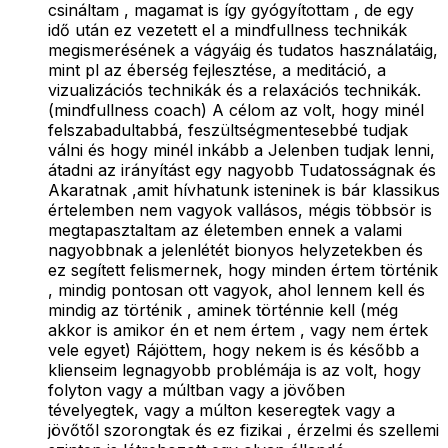
csináltam , magamat is így gyógyítottam , de egy
idő után ez vezetett el a mindfullness technikák
megismerésének a vágyáig és tudatos használatáig,
mint pl az éberség fejlesztése, a meditáció, a
vizualizációs technikák és a relaxációs technikák.
(mindfullness coach) A célom az volt, hogy minél
felszabadultabbá, feszültségmentesebbé tudjak
válni és hogy minél inkább a Jelenben tudjak lenni,
átadni az irányítást egy nagyobb Tudatosságnak és
Akaratnak ,amit hívhatunk isteninek is bár klassikus
értelemben nem vagyok vallásos, mégis többsör is
megtapasztaltam az életemben ennek a valami
nagyobbnak a jelenlétét bionyos helyzetekben és
ez segített felismernek, hogy minden értem történik
, mindig pontosan ott vagyok, ahol lennem kell és
mindig az történik , aminek történnie kell (még
akkor is amikor én et nem értem , vagy nem értek
vele egyet) Rájöttem, hogy nekem is és később a
klienseim legnagyobb problémája is az volt, hogy
folyton vagy a múltban vagy a jövőben
tévelyegtek, vagy a múlton keseregtek vagy a
jövőtől szorongtak és ez fizikai , érzelmi és szellemi