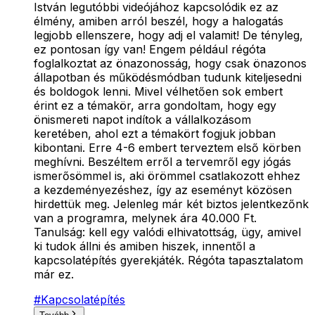
István legutóbbi videójához kapcsolódik ez az
élmény, amiben arról beszél, hogy a halogatás
legjobb ellenszere, hogy adj el valamit! De tényleg,
ez pontosan így van! Engem például régóta
foglalkoztat az önazonosság, hogy csak önazonos
állapotban és működésmódban tudunk kiteljesedni
és boldogok lenni. Mivel vélhetően sok embert
érint ez a témakör, arra gondoltam, hogy egy
önismereti napot indítok a vállalkozásom
keretében, ahol ezt a témakört fogjuk jobban
kibontani. Erre 4-6 embert terveztem első körben
meghívni. Beszéltem erről a tervemről egy jógás
ismerősömmel is, aki örömmel csatlakozott ehhez
a kezdeményezéshez, így az eseményt közösen
hirdettük meg. Jelenleg már két biztos jelentkezőnk
van a programra, melynek ára 40.000 Ft.
Tanulság: kell egy valódi elhivatottság, ügy, amivel
ki tudok állni és amiben hiszek, innentől a
kapcsolatépítés gyerekjáték. Régóta tapasztalatom
már ez.
#
Kapcsolatépítés