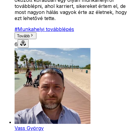
okozott korábban egy olyan munkahelyről
továbblépni, ahol karriert, sikereket értem el, de
most nagyon hálás vagyok érte az életnek, hogy
ezt lehetővé tette.
#
Munkahelyi továbblépés
Tovább
6
Vass György