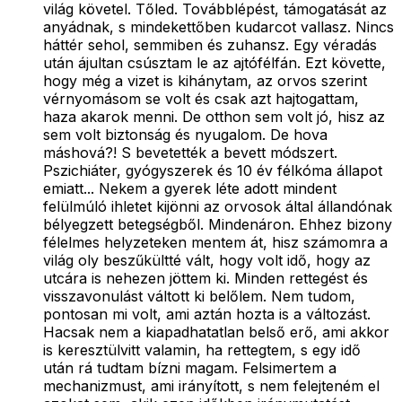
világ követel. Tőled. Továbblépést, támogatását az
anyádnak, s mindekettőben kudarcot vallasz. Nincs
háttér sehol, semmiben és zuhansz. Egy véradás
után ájultan csúsztam le az ajtófélfán. Ezt követte,
hogy még a vizet is kihánytam, az orvos szerint
vérnyomásom se volt és csak azt hajtogattam,
haza akarok menni. De otthon sem volt jó, hisz az
sem volt biztonság és nyugalom. De hova
máshová?! S bevetették a bevett módszert.
Pszichiáter, gyógyszerek és 10 év félkóma állapot
emiatt... Nekem a gyerek léte adott mindent
felülmúló ihletet kijönni az orvosok által állandónak
bélyegzett betegségből. Mindenáron. Ehhez bizony
félelmes helyzeteken mentem át, hisz számomra a
világ oly beszűkültté vált, hogy volt idő, hogy az
utcára is nehezen jöttem ki. Minden rettegést és
visszavonulást váltott ki belőlem. Nem tudom,
pontosan mi volt, ami aztán hozta is a változást.
Hacsak nem a kiapadhatatlan belső erő, ami akkor
is keresztülvitt valamin, ha rettegtem, s egy idő
után rá tudtam bízni magam. Felsimertem a
mechanizmust, ami irányított, s nem felejteném el