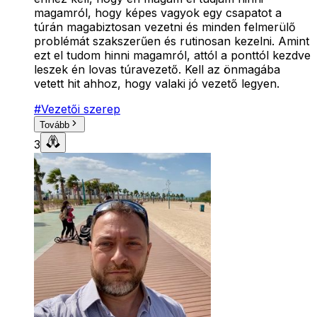
magamról, hogy képes vagyok egy csapatot a
túrán magabiztosan vezetni és minden felmerülő
problémát szakszerűen és rutinosan kezelni. Amint
ezt el tudom hinni magamról, attól a ponttól kezdve
leszek én lovas túravezető. Kell az önmagába
vetett hit ahhoz, hogy valaki jó vezető legyen.
#
Vezetői szerep
Tovább
3