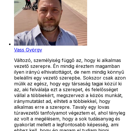
Vass György
Változó, személyiség függő az, hogy ki alkalmas
vezető szerepre. Én mindig éreztem magamban
ilyen irányú elhivatottágot, de nem mindig könnyű
beleállni egy vezető szerepbe. Sokszor csak azon
múlik az egész, hogy egy társaság tagjai közül ki
az, aki felválalja ezt a szerepet, és felelősséget
vállal a többiekért, megszervezi a közös munkát,
iránymutatást ad, elhiteti a többiekkel, hogy
alkalmas erre a szerepre. Tavaly egy lovas
túravezetői tanfolyamot végeztem el, ahol tényleg
az volt a megélésem, hogy a sok tudásanyag és
gyakorlat mellett a legfontosabb képesség, ami
ehhez kell, hogy én magam el tudjam hinni