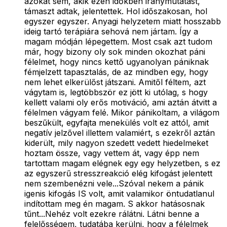
azokat sem, akik ezen időkben iránymutatást,
támaszt adtak, jelentettek. Hol időszakosan, hol
egyszer egyszer. Anyagi helyzetem miatt hosszabb
ideig tartó terápiára sehová nem jártam. Így a
magam módján lépegettem. Most csak azt tudom
már, hogy bizony oly sok minden okozhat páni
félelmet, hogy nincs kettő ugyanolyan pániknak
fémjelzett tapasztalás, de az mindben egy, hogy
nem lehet elkerülőst játszani. Amitől féltem, azt
vágytam is, legtöbbször ez jött ki utólag, s hogy
kellett valami oly erős motiváció, ami aztán átvitt a
félelmen vágyam felé. Mikor pánikoltam, a világom
beszűkült, egyfajta menekülés volt ez attól, amit
negatív jelzővel illettem valamiért, s ezekről aztán
kiderült, mily nagyon szedett vedett hiedelmeket
hoztam össze, vagy vettem át, vagy épp nem
tartottam magam elégnek egy egy helyzetben, s ez
az egyszerű stresszreakció elég kifogást jelentett
nem szembenézni vele...Szóval nekem a pánik
igenis kifogás IS volt, amit valamikor öntudatlanul
indítottam meg én magam. S akkor hatásosnak
tűnt...Nehéz volt ezekre rálátni. Látni benne a
felelősségem, tudatába kerülni, hogy a félelmek