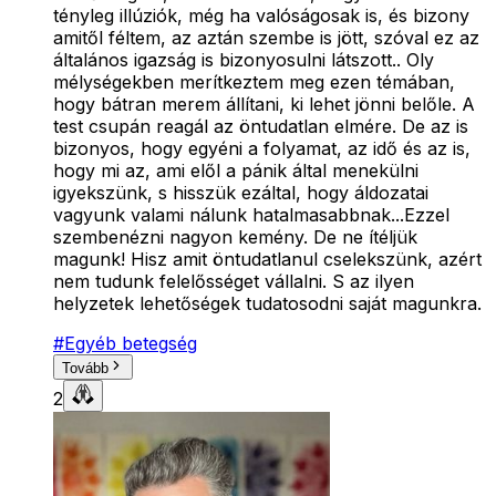
tényleg illúziók, még ha valóságosak is, és bizony
amitől féltem, az aztán szembe is jött, szóval ez az
általános igazság is bizonyosulni látszott.. Oly
mélységekben merítkeztem meg ezen témában,
hogy bátran merem állítani, ki lehet jönni belőle. A
test csupán reagál az öntudatlan elmére. De az is
bizonyos, hogy egyéni a folyamat, az idő és az is,
hogy mi az, ami elől a pánik által menekülni
igyekszünk, s hisszük ezáltal, hogy áldozatai
vagyunk valami nálunk hatalmasabbnak...Ezzel
szembenézni nagyon kemény. De ne ítéljük
magunk! Hisz amit öntudatlanul cselekszünk, azért
nem tudunk felelősséget vállalni. S az ilyen
helyzetek lehetőségek tudatosodni saját magunkra.
#
Egyéb betegség
Tovább
2