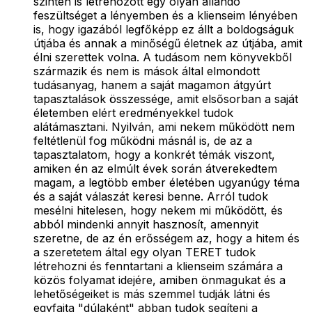
szinten is létrehozott egy olyan állandó
feszültséget a lényemben és a klienseim lényében
is, hogy igazából legfőképp ez állt a boldogságuk
útjába és annak a minőségű életnek az útjába, amit
élni szerettek volna. A tudásom nem könyvekből
származik és nem is mások által elmondott
tudásanyag, hanem a saját magamon átgyúrt
tapasztalások összessége, amit elsősorban a saját
életemben elért eredményekkel tudok
alátámasztani. Nyilván, ami nekem működött nem
feltétlenül fog működni másnál is, de az a
tapasztalatom, hogy a konkrét témák viszont,
amiken én az elmúlt évek során átverekedtem
magam, a legtöbb ember életében ugyanúgy téma
és a saját válaszát keresi benne. Arról tudok
mesélni hitelesen, hogy nekem mi működött, és
abból mindenki annyit hasznosít, amennyit
szeretne, de az én erősségem az, hogy a hitem és
a szeretetem által egy olyan TERET tudok
létrehozni és fenntartani a klienseim számára a
közös folyamat idejére, amiben önmagukat és a
lehetőségeiket is más szemmel tudják látni és
egyfajta "dúlaként" abban tudok segíteni a