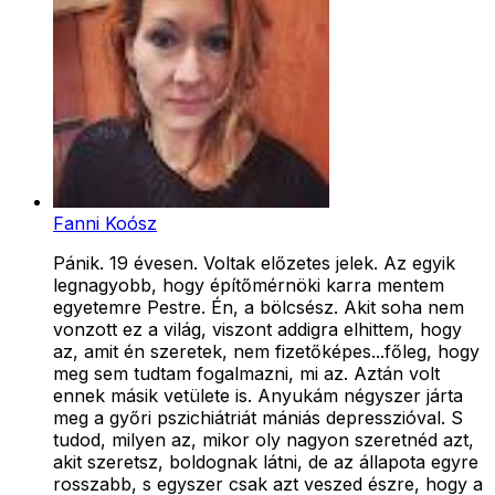
Fanni Koósz
Pánik. 19 évesen. Voltak előzetes jelek. Az egyik
legnagyobb, hogy építőmérnöki karra mentem
egyetemre Pestre. Én, a bölcsész. Akit soha nem
vonzott ez a világ, viszont addigra elhittem, hogy
az, amit én szeretek, nem fizetőképes...főleg, hogy
meg sem tudtam fogalmazni, mi az. Aztán volt
ennek másik vetülete is. Anyukám négyszer járta
meg a győri pszichiátriát mániás depresszióval. S
tudod, milyen az, mikor oly nagyon szeretnéd azt,
akit szeretsz, boldognak látni, de az állapota egyre
rosszabb, s egyszer csak azt veszed észre, hogy a