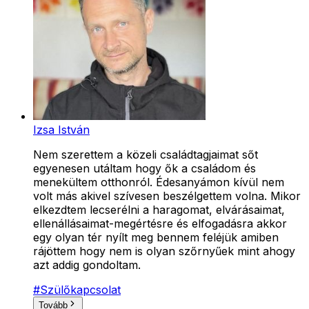
Izsa István
Nem szerettem a közeli családtagjaimat sőt
egyenesen utáltam hogy ők a családom és
menekültem otthonról. Édesanyámon kívül nem
volt más akivel szívesen beszélgettem volna. Mikor
elkezdtem lecserélni a haragomat, elvárásaimat,
ellenállásaimat-megértésre és elfogadásra akkor
egy olyan tér nyílt meg bennem feléjük amiben
rájöttem hogy nem is olyan szőrnyűek mint ahogy
azt addig gondoltam.
#
Szülőkapcsolat
Tovább