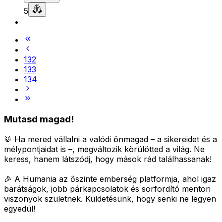
5
132
133
134
Mutasd magad!
🥁 Ha mered vállalni a valódi önmagad – a sikereidet és a
mélypontjaidat is –, megváltozik körülötted a világ.
Ne
keress, hanem látszódj, hogy mások rád találhassanak!
🎉 A Humania az őszinte emberség platformja, ahol igaz
barátságok, jobb párkapcsolatok és sorfordító mentori
viszonyok születnek.
Küldetésünk, hogy senki ne legyen
egyedül!