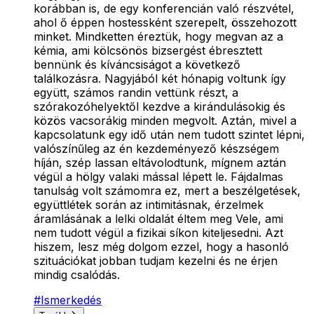
korábban is, de egy konferencián való részvétel,
ahol ő éppen hostessként szerepelt, összehozott
minket. Mindketten éreztük, hogy megvan az a
kémia, ami kölcsönös bizsergést ébresztett
bennünk és kíváncsiságot a következő
találkozásra. Nagyjából két hónapig voltunk így
együtt, számos randin vettünk részt, a
szórakozóhelyektől kezdve a kirándulásokig és
közös vacsorákig minden megvolt. Aztán, mivel a
kapcsolatunk egy idő után nem tudott szintet lépni,
valószínűleg az én kezdeményező készségem
híján, szép lassan eltávolodtunk, mígnem aztán
végül a hölgy valaki mással lépett le. Fájdalmas
tanulság volt számomra ez, mert a beszélgetések,
együttlétek során az intimitásnak, érzelmek
áramlásának a lelki oldalát éltem meg Vele, ami
nem tudott végül a fizikai síkon kiteljesedni. Azt
hiszem, lesz még dolgom ezzel, hogy a hasonló
szituációkat jobban tudjam kezelni és ne érjen
mindig csalódás.
#
Ismerkedés