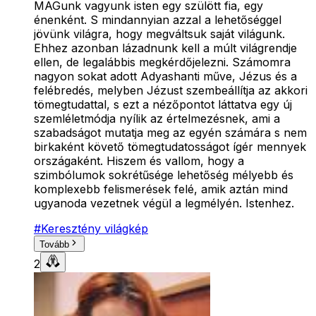
MAGunk vagyunk isten egy szülött fia, egy
énenként. S mindannyian azzal a lehetőséggel
jövünk világra, hogy megváltsuk saját világunk.
Ehhez azonban lázadnunk kell a múlt világrendje
ellen, de legalábbis megkérdőjelezni. Számomra
nagyon sokat adott Adyashanti műve, Jézus és a
felébredés, melyben Jézust szembeállítja az akkori
tömegtudattal, s ezt a nézőpontot láttatva egy új
szemléletmódja nyílik az értelmezésnek, ami a
szabadságot mutatja meg az egyén számára s nem
birkaként követő tömegtudatosságot ígér mennyek
országaként. Hiszem és vallom, hogy a
szimbólumok sokrétűsége lehetőség mélyebb és
komplexebb felismerések felé, amik aztán mind
ugyanoda vezetnek végül a legmélyén. Istenhez.
#
Keresztény világkép
Tovább
2