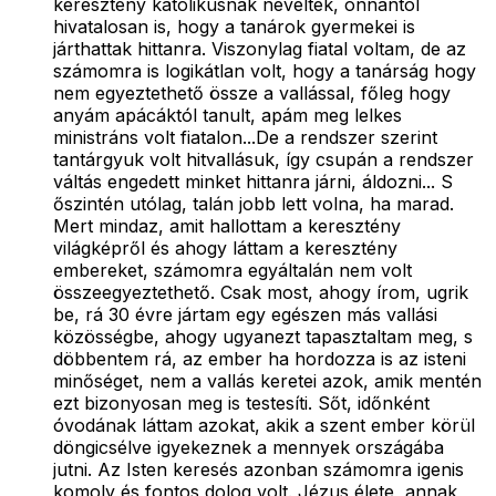
keresztény katolikusnak neveltek, onnantól
hivatalosan is, hogy a tanárok gyermekei is
járthattak hittanra. Viszonylag fiatal voltam, de az
számomra is logikátlan volt, hogy a tanárság hogy
nem egyeztethető össze a vallással, főleg hogy
anyám apácáktól tanult, apám meg lelkes
ministráns volt fiatalon...De a rendszer szerint
tantárgyuk volt hitvallásuk, így csupán a rendszer
váltás engedett minket hittanra járni, áldozni... S
őszintén utólag, talán jobb lett volna, ha marad.
Mert mindaz, amit hallottam a keresztény
világképről és ahogy láttam a keresztény
embereket, számomra egyáltalán nem volt
összeegyeztethető. Csak most, ahogy írom, ugrik
be, rá 30 évre jártam egy egészen más vallási
közösségbe, ahogy ugyanezt tapasztaltam meg, s
döbbentem rá, az ember ha hordozza is az isteni
minőséget, nem a vallás keretei azok, amik mentén
ezt bizonyosan meg is testesíti. Sőt, időnként
óvodának láttam azokat, akik a szent ember körül
döngicsélve igyekeznek a mennyek országába
jutni. Az Isten keresés azonban számomra igenis
komoly és fontos dolog volt. Jézus élete, annak