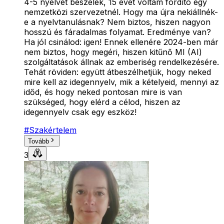
4-5 nyelvet beszélek, 15 évet voltam fordító egy
nemzetközi szervezetnél. Hogy ma újra nekiállnék-
e a nyelvtanulásnak? Nem biztos, hiszen nagyon
hosszú és fáradalmas folyamat. Eredménye van?
Ha jól csinálod: igen! Ennek ellenére 2024-ben már
nem biztos, hogy megéri, hiszen kitűnő MI (AI)
szolgáltatások állnak az emberiség rendelkezésére.
Tehát röviden: együtt átbeszélhetjük, hogy neked
mire kell az idegennyelv, mik a kételyeid, mennyi az
időd, és hogy neked pontosan mire is van
szükséged, hogy elérd a célod, hiszen az
idegennyelv csak egy eszköz!
#
Szakértelem
Tovább
3