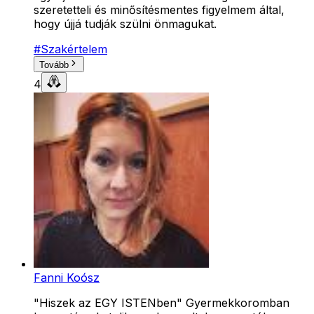
szeretetteli és minősítésmentes figyelmem által,
hogy újjá tudják szülni önmagukat.
#
Szakértelem
Tovább
4
Fanni Koósz
"Hiszek az EGY ISTENben" Gyermekkoromban