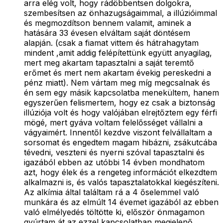
arra elég volt, hogy rádöbbentsen dolgokra,
szembesítsen az önhazugságaimmal, a illúzióimmal
és megmozdítson bennem valamit, aminek a
hatására 33 évesen elváltam saját döntésem
alapján. (csak a fiamat vittem és hátrahagytam
mindent ,amit addig felépítettünk együtt anyagilag,
mert meg akartam tapasztalni a saját teremtő
erőmet és mert nem akartam évekig pereskedni a
pénz miatt). Nem vártam meg míg megcsalnak és
én sem egy másik kapcsolatba menekültem, hanem
egyszerűen felismertem, hogy ez csak a biztonság
illúziója volt és hogy valójában elrejtőztem egy férfi
mögé, mert gyáva voltam felelősséget vállalni a
vágyaimért. Innentől kezdve viszont felvállaltam a
sorsomat és engedtem magam hibázni, zsákutcába
tévedni, veszteni és nyerni szóval tapasztalni és
igazából ebben az utóbbi 14 évben mondhatom
azt, hogy élek és a rengeteg információt elkezdtem
alkalmazni is, és valós tapasztalatokkal kiegészíteni.
Az alkímia által találtam rá a 4 őselemmel való
munkára és az elmúlt 14 évemet igazából az ebben
való elmélyedés töltötte ki, először önmagamon
gyúrtam át az ezzel kapcsolatban megjelenő