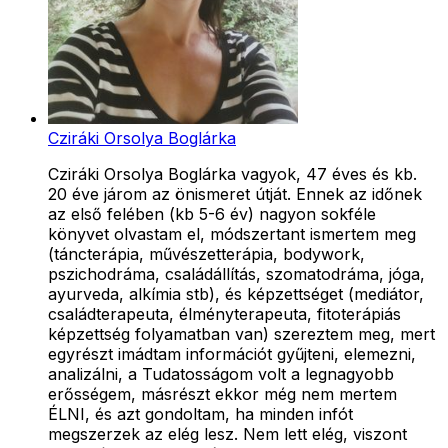
Cziráki Orsolya Boglárka
Cziráki Orsolya Boglárka vagyok, 47 éves és kb.
20 éve járom az önismeret útját. Ennek az időnek
az első felében (kb 5-6 év) nagyon sokféle
könyvet olvastam el, módszertant ismertem meg
(táncterápia, művészetterápia, bodywork,
pszichodráma, családállítás, szomatodráma, jóga,
ayurveda, alkímia stb), és képzettséget (mediátor,
családterapeuta, élményterapeuta, fitoterápiás
képzettség folyamatban van) szereztem meg, mert
egyrészt imádtam információt gyűjteni, elemezni,
analizálni, a Tudatosságom volt a legnagyobb
erősségem, másrészt ekkor még nem mertem
ÉLNI, és azt gondoltam, ha minden infót
megszerzek az elég lesz. Nem lett elég, viszont