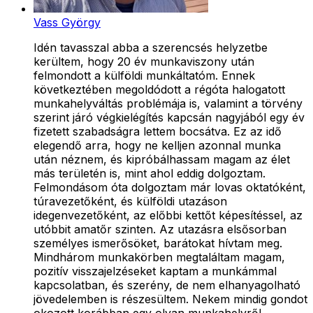
Vass György
Idén tavasszal abba a szerencsés helyzetbe
kerültem, hogy 20 év munkaviszony után
felmondott a külföldi munkáltatóm. Ennek
következtében megoldódott a régóta halogatott
munkahelyváltás problémája is, valamint a törvény
szerint járó végkielégítés kapcsán nagyjából egy év
fizetett szabadságra lettem bocsátva. Ez az idő
elegendő arra, hogy ne kelljen azonnal munka
után néznem, és kipróbálhassam magam az élet
más területén is, mint ahol eddig dolgoztam.
Felmondásom óta dolgoztam már lovas oktatóként,
túravezetőként, és külföldi utazáson
idegenvezetőként, az előbbi kettőt képesítéssel, az
utóbbit amatőr szinten. Az utazásra elsősorban
személyes ismerősöket, barátokat hívtam meg.
Mindhárom munkakörben megtaláltam magam,
pozitív visszajelzéseket kaptam a munkámmal
kapcsolatban, és szerény, de nem elhanyagolható
jövedelemben is részesültem. Nekem mindig gondot