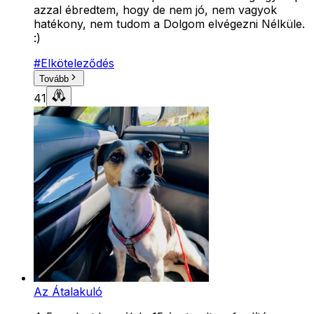
azzal ébredtem, hogy de nem jó, nem vagyok
hatékony, nem tudom a Dolgom elvégezni Nélküle.
:)
#
Elköteleződés
Tovább
41
Az Átalakuló