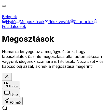
Belépek
Nyitó
Megosztások
Résztvevők
Csoportok
Feladatsorok
Megosztások
Humania lényege az a megfigyelésünk, hogy
tapasztalatok őszinte megosztása által automatikusan
vagyunk idegenek számára is hitelesek. Nézz szét – és
kapcsolódj azzal, akinek a megosztása megérint!
Típus
Téma
Férfi/nő