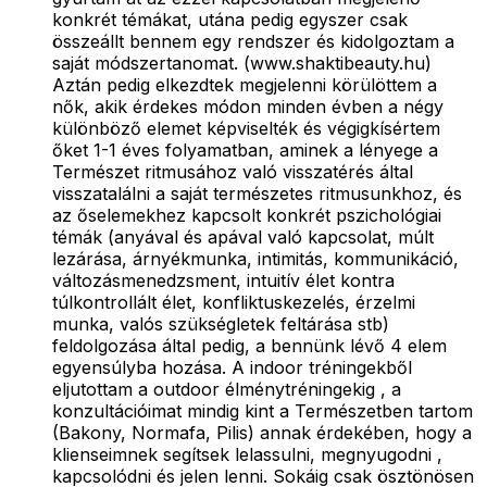
konkrét témákat, utána pedig egyszer csak
összeállt bennem egy rendszer és kidolgoztam a
saját módszertanomat. (www.shaktibeauty.hu)
Aztán pedig elkezdtek megjelenni körülöttem a
nők, akik érdekes módon minden évben a négy
különböző elemet képviselték és végigkísértem
őket 1-1 éves folyamatban, aminek a lényege a
Természet ritmusához való visszatérés által
visszatalálni a saját természetes ritmusunkhoz, és
az őselemekhez kapcsolt konkrét pszichológiai
témák (anyával és apával való kapcsolat, múlt
lezárása, árnyékmunka, intimitás, kommunikáció,
változásmenedzsment, intuitív élet kontra
túlkontrollált élet, konfliktuskezelés, érzelmi
munka, valós szükségletek feltárása stb)
feldolgozása által pedig, a bennünk lévő 4 elem
egyensúlyba hozása. A indoor tréningekből
eljutottam a outdoor élménytréningekig , a
konzultációimat mindig kint a Természetben tartom
(Bakony, Normafa, Pilis) annak érdekében, hogy a
klienseimnek segítsek lelassulni, megnyugodni ,
kapcsolódni és jelen lenni. Sokáig csak ösztönösen