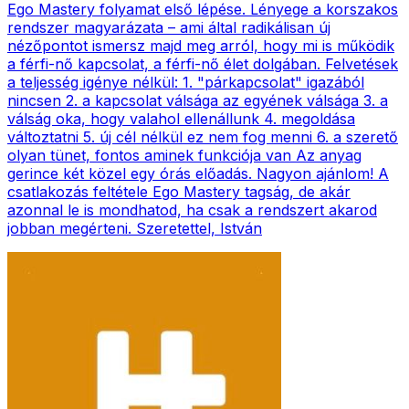
Ego Mastery folyamat első lépése. Lényege a korszakos
rendszer magyarázata – ami által radikálisan új
nézőpontot ismersz majd meg arról, hogy mi is működik
a férfi-nő kapcsolat, a férfi-nő élet dolgában. Felvetések
a teljesség igénye nélkül: 1. "párkapcsolat" igazából
nincsen 2. a kapcsolat válsága az egyének válsága 3. a
válság oka, hogy valahol ellenállunk 4. megoldása
változtatni 5. új cél nélkül ez nem fog menni 6. a szerető
olyan tünet, fontos aminek funkciója van Az anyag
gerince két közel egy órás előadás. Nagyon ajánlom! A
csatlakozás feltétele Ego Mastery tagság, de akár
azonnal le is mondhatod, ha csak a rendszert akarod
jobban megérteni. Szeretettel, István