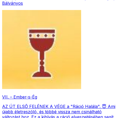
Bálványos
VII. – Ember-s-Ég
AZ ÚT ELSŐ FELÉNEK A VÉGE a "Ráció Halála". 😇 Ami
újabb életreszóló, és többé vissza nem csinálható
változást hoz. Ez a kihívás a ráció elveszejtésében segít.