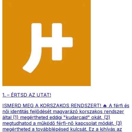
1. – ÉRTSD AZ UTAT!
ISMERD MEG A KORSZAKOS RENDSZERT! 🔥 A férfi és
női identitás fejlődését magyarázó korszakos rendszer
által (1) megértheted eddigi "kudarcaid" okát, (2)
megtudhatod a működő férfi-nő kapcsolat módját, (3)
megértheted a továbblépésed kulcsát. Ez a kihívás az