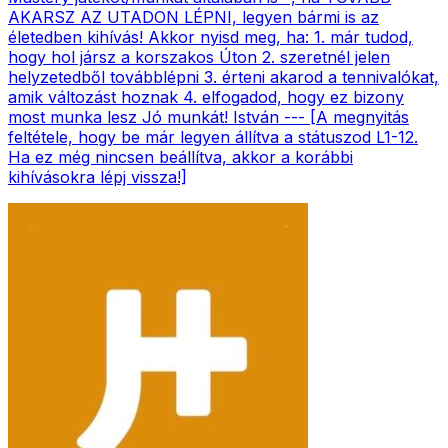
AKARSZ AZ UTADON LÉPNI, legyen bármi is az
életedben kihívás! Akkor nyisd meg, ha: 1. már tudod,
hogy hol jársz a korszakos Úton 2. szeretnél jelen
helyzetedből továbblépni 3. érteni akarod a tennivalókat,
amik változást hoznak 4. elfogadod, hogy ez bizony
most munka lesz Jó munkát! István --- [A megnyitás
feltétele, hogy be már legyen állítva a státuszod L1-12.
Ha ez még nincsen beállítva, akkor a korábbi
kihívásokra lépj vissza!]