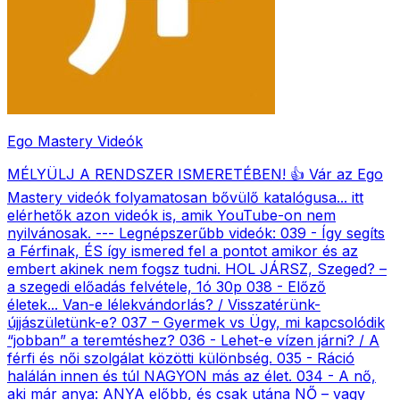
Ego Mastery Videók
MÉLYÜLJ A RENDSZER ISMERETÉBEN! 👍 Vár az Ego
Mastery videók folyamatosan bővülő katalógusa... itt
elérhetők azon videók is, amik YouTube-on nem
nyilvánosak. --- Legnépszerűbb videók: 039 - Így segíts
a Férfinak, ÉS így ismered fel a pontot amikor és az
embert akinek nem fogsz tudni. HOL JÁRSZ, Szeged? –
a szegedi előadás felvétele, 1ó 30p 038 - Előző
életek... Van-e lélekvándorlás? / Visszatérünk-
újjászületünk-e? 037 – Gyermek vs Ügy, mi kapcsolódik
“jobban” a teremtéshez? 036 - Lehet-e vízen járni? / A
férfi és női szolgálat közötti különbség. 035 - Ráció
halálán innen és túl NAGYON más az élet. 034 - A nő,
aki már anya: ANYA előbb, és csak utána NŐ – vagy