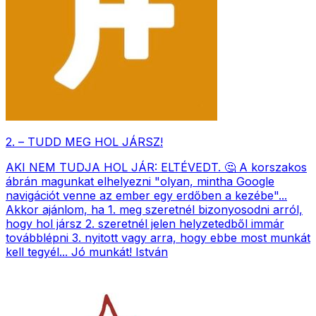
2. – TUDD MEG HOL JÁRSZ!
AKI NEM TUDJA HOL JÁR: ELTÉVEDT. 🤔 A korszakos
ábrán magunkat elhelyezni "olyan, mintha Google
navigációt venne az ember egy erdőben a kezébe"...
Akkor ajánlom, ha 1. meg szeretnél bizonyosodni arról,
hogy hol jársz 2. szeretnél jelen helyzetedből immár
továbblépni 3. nyitott vagy arra, hogy ebbe most munkát
kell tegyél... Jó munkát! István