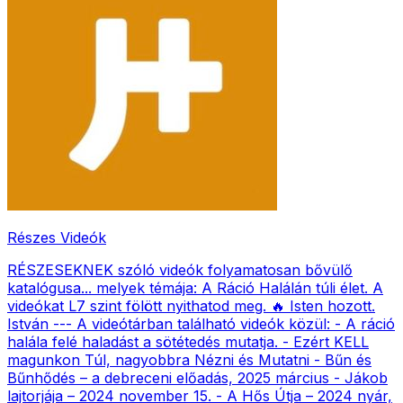
Részes Videók
RÉSZESEKNEK szóló videók folyamatosan bővülő
katalógusa... melyek témája: A Ráció Halálán túli élet. A
videókat L7 szint fölött nyithatod meg. 🔥 Isten hozott.
István --- A videótárban található videók közül: - A ráció
halála felé haladást a sötétedés mutatja. - Ezért KELL
magunkon Túl, nagyobbra Nézni és Mutatni - Bűn és
Bűnhődés – a debreceni előadás, 2025 március - Jákob
lajtorjája – 2024 november 15. - A Hős Útja – 2024 nyár,