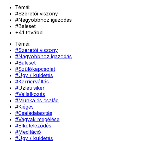
Témái:
#
Szeretői viszony
#
Nagyobbhoz igazodás
#
Baleset
+
41
további
Témái:
#
Szeretői viszony
#
Nagyobbhoz igazodás
#
Baleset
#
Szülőkapcsolat
#
Ügy / küldetés
#
Karrierváltás
#
Üzleti siker
#
Vállalkozás
#
Munka és család
#
Kiégés
#
Családalapítás
#
Vágyak megélése
#
Elköteleződés
#
Meditáció
#
Ügy / küldetés