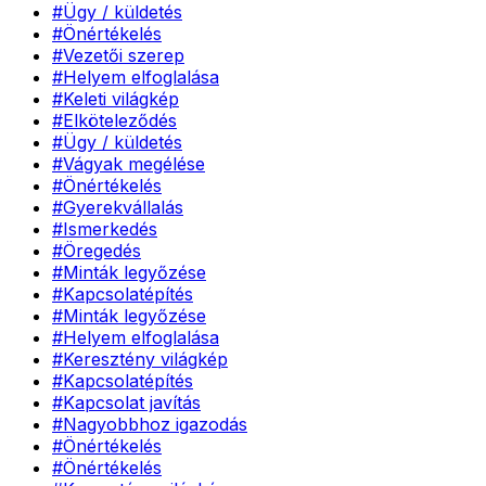
#
Ügy / küldetés
#
Önértékelés
#
Vezetői szerep
#
Helyem elfoglalása
#
Keleti világkép
#
Elköteleződés
#
Ügy / küldetés
#
Vágyak megélése
#
Önértékelés
#
Gyerekvállalás
#
Ismerkedés
#
Öregedés
#
Minták legyőzése
#
Kapcsolatépítés
#
Minták legyőzése
#
Helyem elfoglalása
#
Keresztény világkép
#
Kapcsolatépítés
#
Kapcsolat javítás
#
Nagyobbhoz igazodás
#
Önértékelés
#
Önértékelés