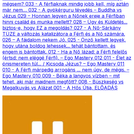
mégsem? 033 - A férfiaknak mindig jobb kell, míg aztán
már nem… 032 - A gyökérguru tévedés – Buddha vs
Jézus 029 – Honnan legyen a Nőnek ereje a Férfiban
hinni család és munka mellett? 028 – Ügy és Küldetés...
biztos-e, hogy EZ a megoldás? 027 - A Nő-Sárkány
TÜZE a változás katalizátora a Férfi és a Nő számára.
026 – A fájdalom nekem Jó. 025 - Önző kellett legyek,
hogy utána boldog lehessek... tehát bántottam, és
engem is bántottak. 012 - Ha a Nő lázad: a Férfi felelős
(értsd: nem eléggé Férfi). – Ego Mastery 012 011 - Élet az
önismereten túl... / Kicsoda Jézus? – Ego Mastery 011
010 - A Férfi márpedig arrogáns ... nem úgy, de mégis. –
Ego Mastery 010 009 - Béka a langyos vízben – mit
tehet, aki már majdnem megfőtt? 008 - Büszkeség vs
Megalkuvás vs Alázat 001 - A Hős Útja, ELŐADÁS