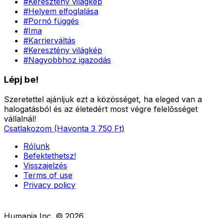
#
Keresztény világkép
#
Helyem elfoglalása
#
Pornó függés
#
Ima
#
Karrierváltás
#
Keresztény világkép
#
Nagyobbhoz igazodás
Lépj be!
Szeretettel ajánljuk ezt a közösséget, ha eleged van a
halogatásból és az életedért most végre felelősséget
vállalnál!
Csatlakozom (Havonta 3 750 Ft)
Rólunk
Befektethetsz!
Visszajelzés
Terms of use
Privacy policy
Humania Inc. ©
2026