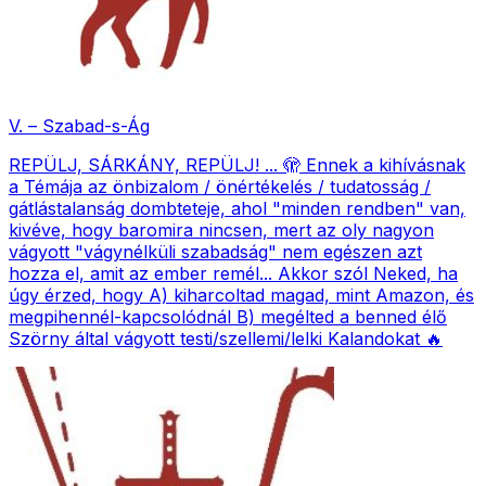
V. – Szabad-s-Ág
REPÜLJ, SÁRKÁNY, REPÜLJ! ... 🫣 Ennek a kihívásnak
a Témája az önbizalom / önértékelés / tudatosság /
gátlástalanság dombteteje, ahol "minden rendben" van,
kivéve, hogy baromira nincsen, mert az oly nagyon
vágyott "vágynélküli szabadság" nem egészen azt
hozza el, amit az ember remél... Akkor szól Neked, ha
úgy érzed, hogy A) kiharcoltad magad, mint Amazon, és
megpihennél-kapcsolódnál B) megélted a benned élő
Szörny által vágyott testi/szellemi/lelki Kalandokat 🔥