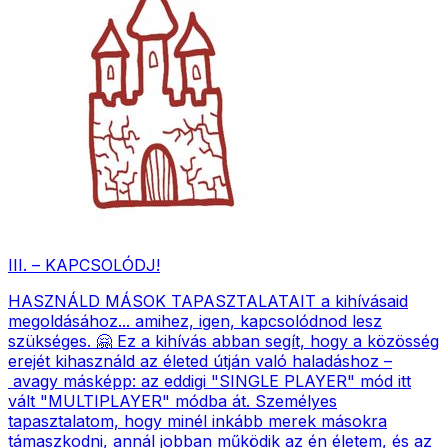
III. – KAPCSOLÓDJ!
HASZNÁLD MÁSOK TAPASZTALATAIT a kihívásaid
megoldásához... amihez, igen, kapcsolódnod lesz
szükséges. 🤗 Ez a kihívás abban segít, hogy a közösség
erejét kihasználd az életed útján való haladáshoz –
avagy másképp: az eddigi "SINGLE PLAYER" mód itt
vált "MULTIPLAYER" módba át. Személyes
tapasztalatom, hogy minél inkább merek másokra
támaszkodni, annál jobban működik az én életem, és az