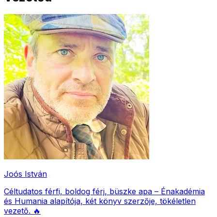
Joós István
Céltudatos férfi, boldog férj, büszke apa – Énakadémia
és Humania alapítója, két könyv szerzője, tökéletlen
vezető. 🔥