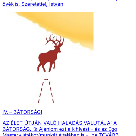
övék is. Szeretettel, István
IV. – BÁTORSÁG!
AZ ÉLET ÚTJÁN VALÓ HALADÁS VALUTÁJA: A
BÁTORSÁG. 🚀 Ajánlom ezt a kihívást – és az Ego
Mastery játékot/munkát általában is –, ha TOVÁBB