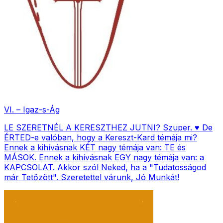
VI. – Igaz-s-Ág
LE SZERETNÉL A KERESZTHEZ JUTNI? Szuper. ♥️ De
ÉRTED-e valóban, hogy a Kereszt-Kard témája mi?
Ennek a kihívásnak KÉT nagy témája van: TE és
MÁSOK. Ennek a kihívásnak EGY nagy témája van: a
KAPCSOLAT. Akkor szól Neked, ha a "Tudatosságod
már Tetőzött". Szeretettel várunk, Jó Munkát!