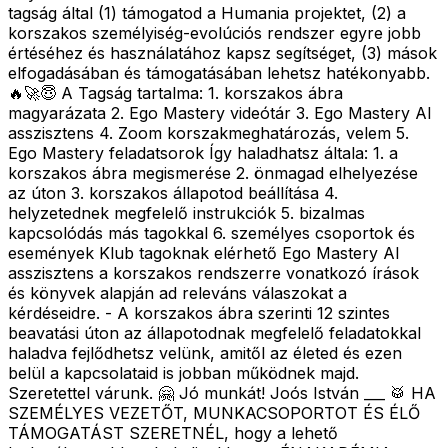
tagság által (1) támogatod a Humania projektet, (2) a
korszakos személyiség-evolúciós rendszer egyre jobb
értéséhez és használatához kapsz segítséget, (3) mások
elfogadásában és támogatásában lehetsz hatékonyabb.
🔥🚀😇 A Tagság tartalma: 1. korszakos ábra
magyarázata 2. Ego Mastery videótár 3. Ego Mastery AI
asszisztens 4. Zoom korszakmeghatározás, velem 5.
Ego Mastery feladatsorok Így haladhatsz általa: 1. a
korszakos ábra megismerése 2. önmagad elhelyezése
az úton 3. korszakos állapotod beállítása 4.
helyzetednek megfelelő instrukciók 5. bizalmas
kapcsolódás más tagokkal 6. személyes csoportok és
események Klub tagoknak elérhető Ego Mastery AI
asszisztens a korszakos rendszerre vonatkozó írások
és könyvek alapján ad releváns válaszokat a
kérdéseidre. - A korszakos ábra szerinti 12 szintes
beavatási úton az állapotodnak megfelelő feladatokkal
haladva fejlődhetsz velünk, amitől az életed és ezen
belül a kapcsolataid is jobban működnek majd.
Szeretettel várunk. 🤗 Jó munkát! Joós István ___ 🥁 HA
SZEMÉLYES VEZETŐT, MUNKACSOPORTOT ÉS ÉLŐ
TÁMOGATÁST SZERETNÉL, hogy a lehető