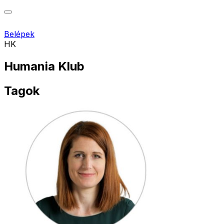
Belépek
HK
Humania Klub
Tagok