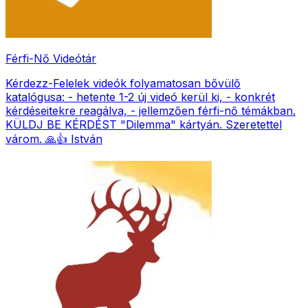
Férfi-Nő Videótár
Kérdezz-Felelek videók folyamatosan bővülő
katalógusa: - hetente 1-2 új videó kerül ki, - konkrét
kérdéseitekre reagálva, - jellemzően férfi-nő témákban.
KÜLDJ BE KÉRDÉST "Dilemma" kártyán. Szeretettel
várom. 🙏👍 István