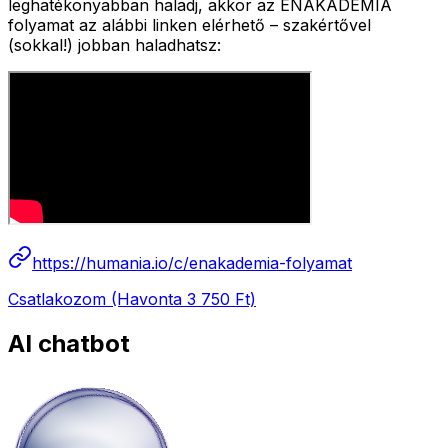
leghatékonyabban haladj, akkor az ÉNAKADÉMIA
folyamat az alábbi linken elérhető – szakértővel
(sokkal!) jobban haladhatsz:
https://humania.io/c/enakademia-folyamat
Csatlakozom (Havonta 3 750 Ft)
AI chatbot